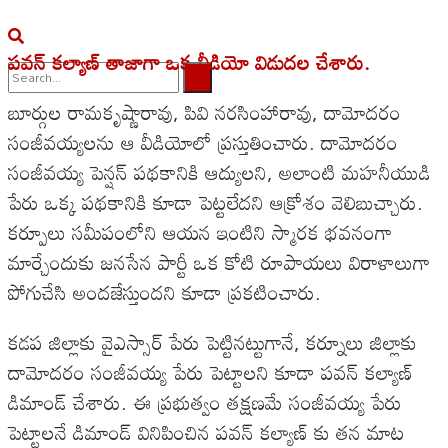
పవన్ కల్యాణ్ తాజాగా ఒక వీడియో విడుదల చేశారు.
బూర్గుల రామకృష్ణారావు, పివి నరసింహారావు, దామోదరం
No Result
సంజీవయ్యలను ఆ వీడియోలో ప్రస్తుతించారు. దామోదరం
View All Result
సంజీవయ్య పెన్షన్ పథకానికి ఆద్యులని, అలాంటి మహనీయుడి
పేరు ఒక్క పథకానికి కూడా పెట్టలేదని ఆక్రోశం వెలిబుచ్చారు.
కర్పూలు సమీపంలోని ఆయన ఇంటిని స్మారక భవనంగా
మార్చేందుకు జనసేన పార్టీ ఒక కోటి రూపాయలు విరాళాలుగా
పోగుచేసి అందజేస్తుందని కూడా ప్రకటించారు.
కడప జిల్లాకు వైఎస్సార్ పేరు పెట్టినట్టుగానే, కర్నూలు జిల్లాకు
దామోదరం సంజీవయ్య పేరు పెట్టాలని కూడా పవన్ కల్యాణ్
డిమాండ్ చేశారు. ఈ ప్రభుత్వం తక్షణమే సంజీవయ్య పేరు
పెట్టాలనే డిమాండ్ వినిపించిన పవన్ కల్యాణ్ కు తన మాట