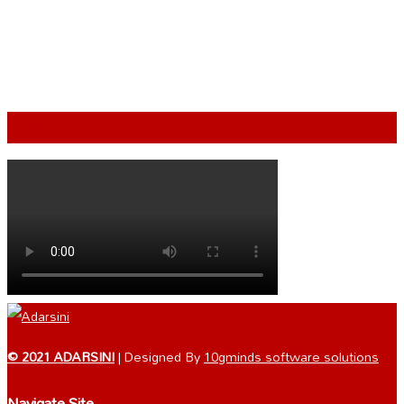
VIDEO
© 2021 ADARSINI
| Designed By
10gminds software solutions
Navigate Site