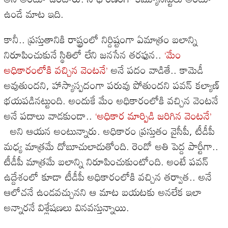
ఉండే మాట ఇది.
కానీ.. ప్రస్తుతానికి రాష్ట్రంలో నిర్దిష్టంగా ఏమాత్రం బలాన్ని
నిరూపించుకునే స్థితిలో లేని జనసేన తరఫున..
‘మేం
అధికారంలోకి వచ్చిన వెంటనే’
అనే పదం వాడితే.. కామెడీ
అవుతుందని, హాస్యాస్పదంగా పరువు పోతుందని పవన్ కల్యాణ్
భయపడినట్టుంది. అందుకే మేం అధికారంలోకి వచ్చిన వెంటనే
అనే పదాలు వాడకుండా..
‘అధికార మార్పిడి జరిగిన వెంటనే’
అని ఆయన అంటున్నారు. అధికారం ప్రస్తుతం వైసీపీ, టీడీపీ
మధ్య మాత్రమే దోబూచులాడుతోంది. రెండో అతి పెద్ద పార్టీగా..
టీడీపీ మాత్రమే బలాన్ని నిరూపించుకుంటోంది. అంటే పవన్
ఉద్దేశంలో కూడా టీడీపీ అధికారంలోకి వచ్చిన తర్వాత.. అనే
ఆలోచనే ఉండవచ్చునని ఆ మాట బయటకు అనలేక ఇలా
అన్నారనే విశ్లేషణలు వినవస్తున్నాయి.