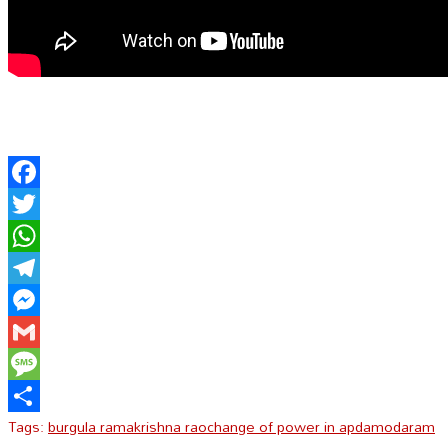
Facebook
Twitter
WhatsApp
Telegram
Messenger
Gmail
Message
Tags:
burgula ramakrishna rao
change of power in ap
damodaram
Share