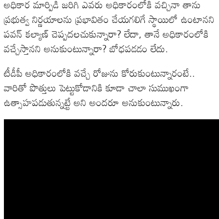
అధికార మార్పిడి జరిగి ఎవరు అధికారంలోకి వచ్చినా తాను
ప్రభుత్వ నిర్ణయాలను ప్రభావితం చేయగలిగే స్థాయిలో ఉంటానని
పవన్ కల్యాణ్ చెప్పదలచుకున్నారా? లేదా, తానే అధికారంలోకి
వచ్చేస్తానని అనుకుంటున్నారా? బోధపడడం లేదు.
టీడీపీ అధికారంలోకి వచ్చే రోజును కోరుకుంటున్నారంటే..
వారితో పొత్తులు పెట్టుకోడానికి కూడా చాలా సుముఖంగా
ఉత్సాహపడుతున్నట్టే అని అందరూ అనుకుంటున్నారు.