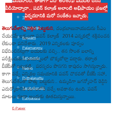
వినిపిస్తోంది. తాజాగా ఏదో అంశంపై విడుదల చేసిన
వీడియోద్వారా.. పవన్ కల్యాణ్ అలాంటి అభిప్రాయం ప్రజల్లో
Srikalahasti
ఏర్పడడానికి మరో సంకేతం ఇచ్చారు.
Tirupati
తెలుగుదేశాన్ని నెత్తిన పెట్టుకుని
, చంద్రబాబునాయుడును సీఎం
Chandragiri
చేయడమే లక్ష్యంగా పవన్ కల్యాణ్ 2014 ఎన్నకల్లో శక్తివంచన
Kuppam
లేకుండా పనిచేశారు. 2019 ఎన్నికలకు పూర్వం
Palamaneru
విభేదించినట్లుగా బయటకు వచ్చి.. తన సొంత బలాన్ని
పరీక్షించుకునే ప్రయత్నంలో బొక్కబోర్లా పడ్డారు. తర్వాత
Satyavedu
బీజేపీతో జట్టుకట్టి.. పరస్పరం పొసగని కాపురం సాగిస్తున్నారు.
Nagari
కాగా వచ్చే ఎన్నికల సమయానికి పవన్ చొరవతో బీజేపీ సహా,
Puthalapattu
తెలుగుదేశంతో పొత్తు పెట్టుకుని.. ఉమ్మడిగా జగన్మోహన్ రెడ్డిని
ఎదుర్కోడానికి రంగంలోకి వచ్చే అవకాశం ఉంది. పవన్
Tamballapalle
మాటలు కూడా అందుకు ఊతమిస్తున్నాయి.
Punganuru
E-Paper