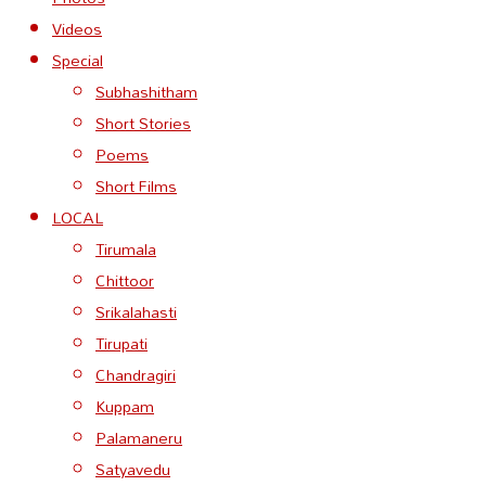
Videos
Special
Subhashitham
Short Stories
Poems
Short Films
LOCAL
Tirumala
Chittoor
Srikalahasti
Tirupati
Chandragiri
Kuppam
Palamaneru
Satyavedu