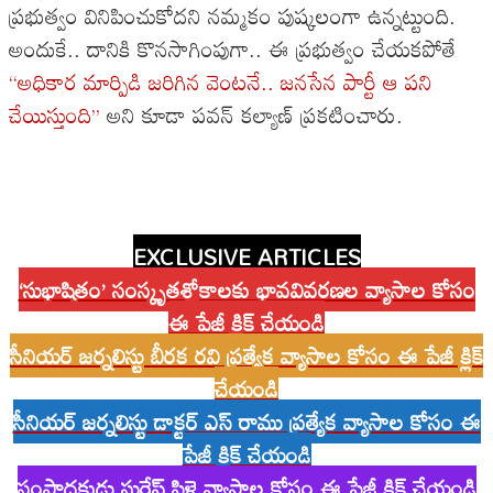
ప్రభుత్వం వినిపించుకోదని నమ్మకం పుష్కలంగా ఉన్నట్టుంది.
అందుకే.. దానికి కొనసాగింపుగా.. ఈ ప్రభుత్వం చేయకపోతే
‘‘అధికార మార్పిడి జరిగిన వెంటనే.. జనసేన పార్టీ ఆ పని
చేయిస్తుంది’’
అని కూడా పవన్ కల్యాణ్ ప్రకటించారు.
EXCLUSIVE ARTICLES
‘సుభాషితం’ సంస్కృతశ్లోకాలకు భావవివరణల వ్యాసాల కోసం
ఈ పేజీ క్లిక్ చేయండి
సీనియర్ జర్నలిస్టు బీరక రవి ప్రత్యేక వ్యాసాల కోసం ఈ పేజీ క్లిక్
చేయండి
సీనియర్ జర్నలిస్టు డాక్టర్ ఎస్ రాము ప్రత్యేక వ్యాసాల కోసం ఈ
పేజీ క్లిక్ చేయండి
సంపాదకుడు సురేష్ పిళ్లె వ్యాసాల కోసం ఈ పేజీ క్లిక్ చేయండి