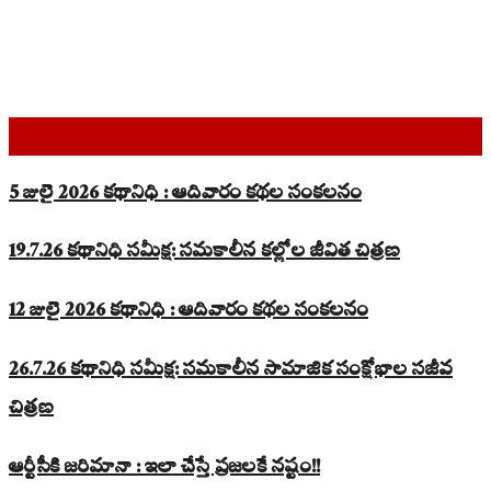
Top Read Stories
5 జులై 2026 కథానిధి : ఆదివారం కథల సంకలనం
19.7.26 కథానిధి సమీక్ష: సమకాలీన కల్లోల జీవిత చిత్రణ
12 జులై 2026 కథానిధి : ఆదివారం కథల సంకలనం
26.7.26 కథానిధి సమీక్ష: సమకాలీన సామాజిక సంక్షోభాల సజీవ
చిత్రణ
ఆర్టీసీకి జరిమానా : ఇలా చేస్తే ప్రజలకే నష్టం!!