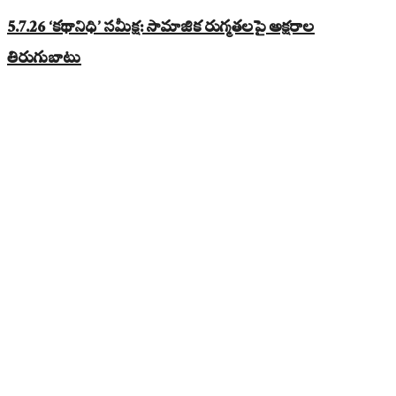
5.7.26 ‘కథానిధి’ సమీక్ష: సామాజిక రుగ్మతలపై అక్షరాల
తిరుగుబాటు