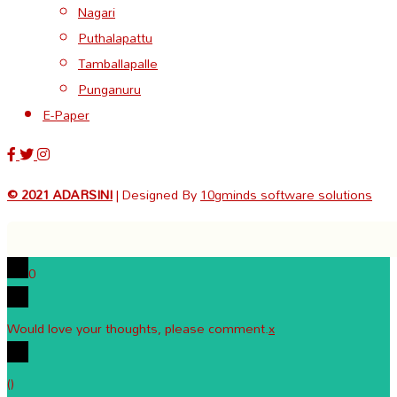
Nagari
Puthalapattu
Tamballapalle
Punganuru
E-Paper
© 2021 ADARSINI
| Designed By
10gminds software solutions
0
Would love your thoughts, please comment.
x
(
)