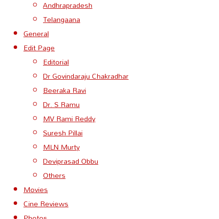
Andhrapradesh
Telangaana
General
Edit Page
Editorial
Dr Govindaraju Chakradhar
Beeraka Ravi
Dr. S Ramu
MV Rami Reddy
Suresh Pillai
MLN Murty
Deviprasad Obbu
Others
Movies
Cine Reviews
Photos