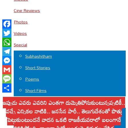
Cine Reviews
Photos
Facebook
Videos
Twitter
Special
WhatsApp
Subhashitham
Telegram
Short Stories
Messenger
Gmail
Poems
Message
Short Films
Share
ఇప్పుడు ఎవరు ఎవరిని ఎంతగా దుమ్మెత్తిపోసుకుంటున్నప్పటికీ..
LOCAL
వచ్చే ఎన్నికల నాటికి.. జనసేన పార్టీ.. తెలుగుదేశంతో పొత్తు
Tirumala
పెట్టుకుంటుందనే వాదన ఒకటి రాజకీయవర్గాల్లో బలంగానే
Chittoor