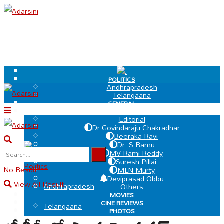
.
POLITICS
Andhrapradesh
Telangaana
GENERAL
EDIT PAGE
Editorial
Dr Govindaraju Chakradhar
Beeraka Ravi
Dr. S Ramu
.
MV Rami Reddy
Suresh Pillai
Politics
No Result
MLN Murty
Deviprasad Obbu
View All Result
Andhrapradesh
Others
MOVIES
CINE REVIEWS
Telangaana
PHOTOS
VIDEOS