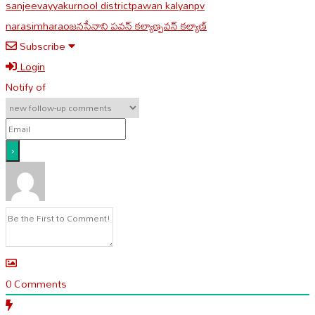
sanjeevayya
kurnool district
pawan kalyan
pv
narasimharao
జనసేనాని పవన్ కల్యాణ్
పవన్ కల్యాణ్
Subscribe
Login
Notify of
0
Comments