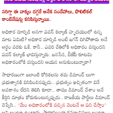
సరిగ్గా ఈ వాక్యం దగ్గరే అనేక సందేహాలు, పొలిటికల్
కాంబినేషన్లు కనిపిస్తున్నాయి.
అధికార మార్పిడి అనగా పవన్ కల్యాణ్ హృదయంలో ఉన్న
మాట ఏమిటి? అధికార మార్పిడి అంటే జగన్ దిగిపోతారు అనే
అర్థం వరకు ఓకే. కానీ.. ఎవరి చేతిలోకి అధికారం వస్తుందని
పవన్ కల్యాణ్ భావిస్తున్నారు. జనసేన, బీజేపీ కూటమి
అధికారంలోకి వస్తుందని ఆయన అనుకుంటున్నారా?
సాధారణంగా ఇలాంటి కోరికలను తమ డిమాండ్ లుగా
ప్రభుత్వానికి వినిపించినప్పుడు.. ప్రభుత్వం ఖచ్చితంగా వినే
అవకాశం లేదని తెలిసి కూడా.. తాము డిమాండ్ చేశాం అనే
కీర్తిని మాత్రం కోరుకుంటున్నప్పుడు.. రాజకీయ పార్టీలు డిమాండ్
చెప్పేసి..
‘‘మేం అధికారంలోకి వచ్చిన వెంటనే ఆ పని చేస్తాం’’
అని అంటూ ఉంటారు. సాధారణంగా కమ్యూనిస్టులు అంటూ