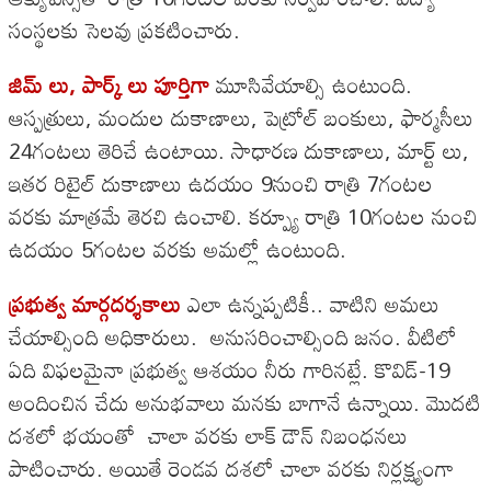
సంస్థలకు సెలవు ప్రకటించారు.
జిమ్ లు, పార్క్ లు పూర్తిగా
మూసివేయాల్సి ఉంటుంది.
ఆస్పత్రులు, మందుల దుకాణాలు, పెట్రోల్ బంకులు, ఫార్మసీలు
24గంటలు తెరిచే ఉంటాయి. సాధారణ దుకాణాలు, మార్ట్ లు,
ఇతర రిటైల్ దుకాణాలు ఉదయం 9నుంచి రాత్రి 7గంటల
వరకు మాత్రమే తెరచి ఉంచాలి. కర్ప్యూ రాత్రి 10గంటల నుంచి
ఉదయం 5గంటల వరకు అమల్లో ఉంటుంది.
ప్రభుత్వ మార్గదర్శకాలు
ఎలా ఉన్నప్పటికీ.. వాటిని అమలు
చేయాల్సింది అధికారులు. అనుసరించాల్సింది జనం. వీటిలో
ఏది విఫలమైనా ప్రభుత్వ ఆశయం నీరు గారినట్లే. కొవిడ్-19
అందించిన చేదు అనుభవాలు మనకు బాగానే ఉన్నాయి. మొదటి
దశలో భయంతో చాలా వరకు లాక్ డౌన్ నిబంధనలు
పాటించారు. అయితే రెండవ దశలో చాలా వరకు నిర్లక్ష్యంగా