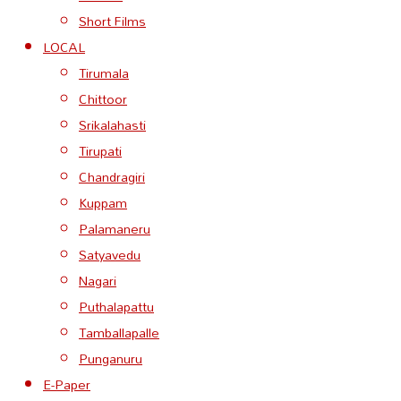
Short Films
LOCAL
Tirumala
Chittoor
Srikalahasti
Tirupati
Chandragiri
Kuppam
Palamaneru
Satyavedu
Nagari
Puthalapattu
Tamballapalle
Punganuru
E-Paper