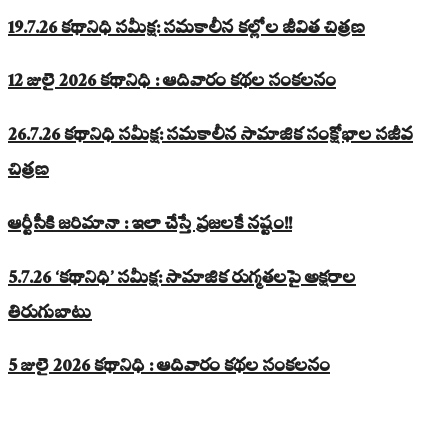
19.7.26 కథానిధి సమీక్ష: సమకాలీన కల్లోల జీవిత చిత్రణ
12 జులై 2026 కథానిధి : ఆదివారం కథల సంకలనం
26.7.26 కథానిధి సమీక్ష: సమకాలీన సామాజిక సంక్షోభాల సజీవ
చిత్రణ
ఆర్టీసీకి జరిమానా : ఇలా చేస్తే ప్రజలకే నష్టం!!
5.7.26 ‘కథానిధి’ సమీక్ష: సామాజిక రుగ్మతలపై అక్షరాల
తిరుగుబాటు
5 జులై 2026 కథానిధి : ఆదివారం కథల సంకలనం