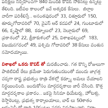
పరీక్షలు నిర్వహించగా 840 మందికి కొవిడ్ సోకినట్లు ఉన్నట్లు
తేలింది. ఇటీవల కాలంలో ఇవే అత్యధిక కేసులు. జిల్లాల
వారీగా పరిశీలిస్తే.. అనంతపురంలో 33, చిత్తూరులో 150,
తూర్పుగోదావరిలో 70, వైఎస్ ఆర్ కడపలో 24, గుంటూరులో
66, కృష్ఱాలో 88, కర్నూలులో 23, నెల్లూరులో 69,
ప్రకాశంలో 22, శ్రీకాకుళంలో 25, విశాఖపట్నంలో 183,
విజయనగరంలో 49, పశ్చిమ గోదావరిలో 38 కేసులు వంతున
నమోదయ్యాయి.
విశాఖలో ఒకరు కొవిడ్ తో
మరణించారు. గత కొన్ని రోజులుగా
పాజిటివిటీ రేటు క్రమేణా పెరుగుతుండటంతో ముందు జాగ్రత్త
చర్యగా రాష్ట్ర ప్రభుత్వం రాత్రి వేళల్లో కర్ఫ్యూ అమలు చేయాలని
నిర్ణయించింది. ఇందుకోసం మార్గదర్శకాలు జారీ చేసింది. కొత్త
మార్గదర్శకాల ప్రకారం.. ఇకపై సినిమా థియేటర్లు, హోటళ్లు,
రెస్టారెంట్లు, ప్రభుత్వ కార్యాలయాలు, బార్ లు 50శాతం
ఆక్యుపెన్సీతో రాత్రి 10గంటల వరకు నిర్వహించాలి. విద్యా