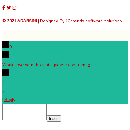
© 2021 ADARSINI
| Designed By
10gminds software solutions
0
Would love your thoughts, please comment.
x
(
)
x
|
Reply
Insert