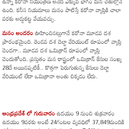
ఉన్నా కరోనా నియంత్రణ అనేది ఎక్కువ భాగం మన చేతుల్లోనే
ఉంది. కనీస నియమాలు మనం పాటిస్తే కరోనా వ్యాప్తికి చాలా
వరకు అడ్డుకట్ట వేయవచ్చు.
మనం అందరం
ఊహించినట్లుగానే కరోనా మూడవ దశ
ప్రారంభమైంది. రెండవ దశ డెల్టా వేరియంట్ రూపంలో వ్యాప్తి
చెందగా.. మూడవ దశ ఒమిక్రాన్ రూపంలో వ్యాప్తి
చెందుతోంది. ప్రస్తుతం మన రాష్ట్రంలో ఒమిక్రాన్ కేసుల సంఖ్య
28దే అయినప్పటికీ.. కొత్తగా పెరుగుతున్న కేసులు డెల్టా
వేరియంట్ లేదా ఒమిక్రానా అంతు చిక్కడం లేదు.
ఆంధ్రప్రదేశ్ లో గురువారం
ఉదయం 9 నుంచి శుక్రవారం
ఉదయం 9వరకు అంటే 24గంటల వ్యవధిలో 37,849మందికి