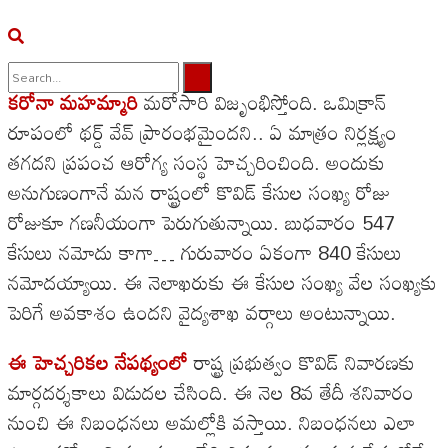
కరోనా మహమ్మారి
మరోసారి విజృంభిస్తోంది. ఒమిక్రాన్
No Result
రూపంలో థర్డ్ వేవ్ ప్రారంభమైందని.. ఏ మాత్రం నిర్లక్ష్యం
View All Result
తగదని ప్రపంచ ఆరోగ్య సంస్థ హెచ్చరించింది. అందుకు
అనుగుణంగానే మన రాష్ట్రంలో కొవిడ్ కేసుల సంఖ్య రోజు
రోజుకూ గణనీయంగా పెరుగుతున్నాయి. బుధవారం 547
కేసులు నమోదు కాగా… గురువారం ఏకంగా 840 కేసులు
నమోదయ్యాయి. ఈ నెలాఖరుకు ఈ కేసుల సంఖ్య వేల సంఖ్యకు
పెరిగే అవకాశం ఉందని వైద్యశాఖ వర్గాలు అంటున్నాయి.
ఈ హెచ్చరికల నేపథ్యంలో
రాష్ట్ర ప్రభుత్వం కొవిడ్ నివారణకు
మార్గదర్శకాలు విడుదల చేసింది. ఈ నెల 8వ తేదీ శనివారం
నుంచి ఈ నిబంధనలు అమల్లోకి వస్తాయి. నిబంధనలు ఎలా