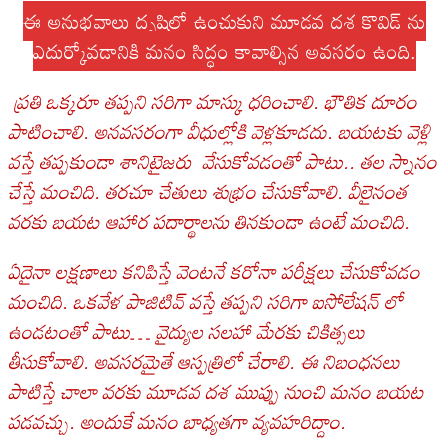
ఈ అనుభవాలు దృష్టిలో ఉంచుకుని మూడవ దశ కొవిడ్ ను
ఎదుర్కోవడానికి మనం సిద్ధం కావాల్సిన అవసరం ఉంది.
ప్రతి ఒక్కరూ తప్పని సరిగా మాస్కు ధరించాలి. భౌతిక దూరం
పాటించాలి. అనవసరంగా వీధుల్లోకి వెళ్లకూడదు. బయటకు వెళ్లి
వస్తే తప్పకుండా శానిటైజరు వేసుకోవడంతో పాటు.. తల స్నానం
చేస్తే మంచిది. తరచూ చేతులు శుభ్రం చేసుకోవాలి. వీలైనంత
వరకు బయట ఆహార పదార్థాలను తినకుండా ఉంటే మంచిది.
ఏదైనా లక్షణాలు కనిపిస్తే వెంటనే కరోనా పరీక్షలు చేసుకోవడం
మంచిది. ఒకవేళ పాజిటివ్ వస్తే తప్పని సరిగా ఐసోలేషన్ లో
ఉండటంతో పాటు… వైద్యుల సలహా మేరకు చికిత్సలు
తీసుకోవాలి. అవసరమైతే ఆస్పత్రిలో చేరాలి. ఈ నిబంధనలు
పాటిస్తే చాలా వరకు మూడవ దశ ముప్పు నుంచి మనం బయట
పడవచ్చు. అందుకే మనం బాధ్యతగా వ్యవహరిద్దాం.