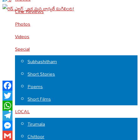
Cine Reviews
Photos
Videos
Special
Subhashitham
Short Stories
Poems
Facebook
Short Films
Twitter
LOCAL
WhatsApp
Tirumala
Telegram
Messenger
Chittoor