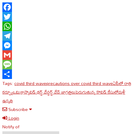
Facebook
Twitter
WhatsApp
Telegram
Messenger
Gmail
Message
Tags:
covid third wave
precautions over covid third wave
ఏపీలో రాత్రి
Share
కర్ఫ్యూ
ఒమిక్రాన్
కొవిడ్ థర్డ్ వేవ్
థర్డ్ వేవ్ జాగ్రత్తలు
పెరుగుతున్న కొవిడ్ కేసులో
మళ్లీ
ఉధృతి
Subscribe
Login
Notify of