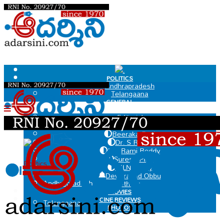
.
POLITICS
Andhrapradesh
Telangaana
GENERAL
EDIT PAGE
Editorial
Dr Govindaraju Chakradhar
Beeraka Ravi
Dr. S Ramu
.
MV Rami Reddy
Suresh Pillai
Politics
MLN Murty
Deviprasad Obbu
Andhrapradesh
Others
MOVIES
CINE REVIEWS
Telangaana
PHOTOS
VIDEOS