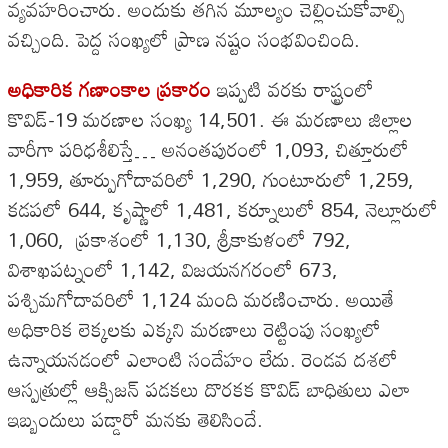
వ్యవహరించారు. అందుకు తగిన మూల్యం చెల్లించుకోవాల్సి
వచ్చింది. పెద్ద సంఖ్యలో ప్రాణ నష్టం సంభవించింది.
అధికారిక గణాంకాల ప్రకారం
ఇప్పటి వరకు రాష్ట్రంలో
కొవిడ్-19 మరణాల సంఖ్య 14,501. ఈ మరణాలు జిల్లాల
వారీగా పరిధశీలిస్తే… అనంతపురంలో 1,093, చిత్తూరులో
1,959, తూర్పుగోదావరిలో 1,290, గుంటూరులో 1,259,
కడపలో 644, కృష్ణాలో 1,481, కర్నూలులో 854, నెల్లూరులో
1,060, ప్రకాశంలో 1,130, శ్రీకాకుళంలో 792,
విశాఖపట్నంలో 1,142, విజయనగరంలో 673,
పశ్చిమగోదావరిలో 1,124 మంది మరణించారు. అయితే
అధికారిక లెక్కలకు ఎక్కని మరణాలు రెట్టింపు సంఖ్యలో
ఉన్నాయనడంలో ఎలాంటి సందేహం లేదు. రెండవ దశలో
ఆస్పత్రుల్లో ఆక్సిజన్ పడకలు దొరకక కొవిడ్ బాధితులు ఎలా
ఇబ్బందులు పడ్డారో మనకు తెలిసిందే.