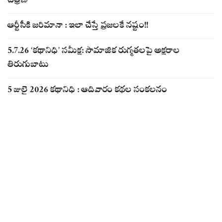
చిత్రణ
ఆర్టీసీకి జరిమానా : ఇలా చేస్తే ప్రజలకే నష్టం!!
5.7.26 ‘కథానిధి’ సమీక్ష: సామాజిక రుగ్మతలపై అక్షరాల
తిరుగుబాటు
5 జులై 2026 కథానిధి : ఆదివారం కథల సంకలనం