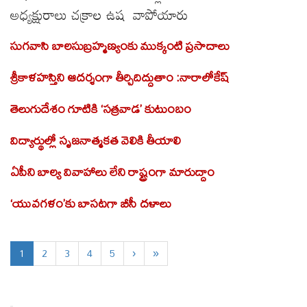
అధ్యక్షురాలు చక్రాల ఉష వాపోయారు
సుగవాసి బాలసుబ్రహ్మణ్యంకు ముక్కంటి ప్రసాదాలు
శ్రీకాళహస్తిని ఆదర్శంగా తీర్చిదిద్దుతాం :నారాలోకేష్
తెలుగుదేశం గూటికి ‘సత్రవాడ’ కుటుంబం
విద్యార్థుల్లో సృజనాత్మకత వెలికి తీయాలి
ఏపీని బాల్య వివాహాలు లేని రాష్ట్రంగా మారుద్దాం
‘యువగళం’కు బాసటగా బీసీ దళాలు
1
2
3
4
5
›
»