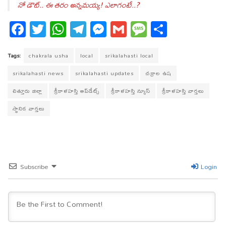
నో డౌట్.. ఈ తరం అన్నమయ్య! ఎలాగంటే..?
Fa
T
W
T
M
G
M
S
ce
wi
ha
el
es
m
es
ha
bo
tt
ts
eg
se
ail
sa
re
Tags:
chakrala usha
local
srikalahasti local
ok
er
A
ra
ng
ge
srikalahasti news
srikalahasti updates
చక్రాల ఉష
pp
m
er
చిత్తూరు జిల్లా
శ్రీకాళహస్తి అప్‌డేట్స్
శ్రీకాళహస్తి న్యూస్
శ్రీకాళహస్తి వార్తలు
స్థానిక వార్తలు
Subscribe
Login