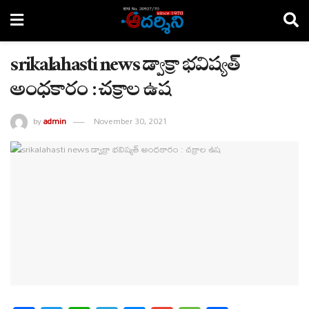
srikalahasti news డ్వాక్రా భవిష్యత్
అంధకారం : చక్రాల ఉష
by
admin
November 30, 2021