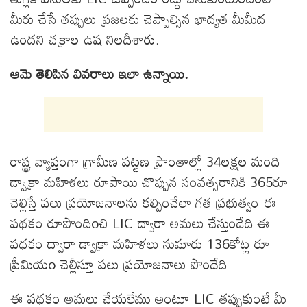
మీరు చేసే తప్పులు ప్రజలకు చెప్పాల్సిన భాద్యత మీమీద
ఉందని చక్రాల ఉష నిలదీశారు.
ఆమె తెలిపిన వివరాలు ఇలా ఉన్నాయి.
రాష్ట్ర వ్యాప్తంగా గ్రామీణ పట్టణ ప్రాంతాల్లో 34లక్షల మంది
డ్వాక్రా మహిళలు రూపాయి చొప్పున సంవత్సరానికి 365రూ
చెల్లిస్తే పలు ప్రయోజనాలను కల్పించేలా గత ప్రభుత్వం ఈ
పథకం రూపొందిoచి LIC ద్వారా అమలు చేస్తుండేది ఈ
పధకం ద్వారా డ్వాక్రా మహిళలు సుమారు 136కోట్ల రూ
ప్రీమియo చెల్లీస్తూ పలు ప్రయోజనాలు పొందేది
ఈ పథకం అమలు చేయలేము అంటూ LIC తప్పుకుంటే మీ