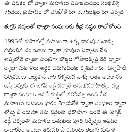
ఈ పధకం లో డ్వాక్రా మహిళలు సహజమరణం సంభవిస్తే
75వేలు, ప్రమాదం లో చనిపోతే రూ 3,75లక్షల రూ వచ్చేది
తుగ్లక్ చర్యలతో డ్వాక్రా సంఘాలకు తీవ్ర నష్టo రాబోతోంది
1995లో మహిళల్లో సహజంగా ఉన్న పొదుపు గుణాన్ని
గుర్తించిన చంద్రబాబు డ్వాక్రా గ్రూపులు ఏర్పాటు చేసి
అప్పట్లోనే డ్వాక్రా మంత్రిగా బొజ్జల గోపాలకృష్ణ రెడ్డి ద్వారా
డ్వాక్రా మహిళలు ఆర్ధిక ఎదుగుదలకు కృషిచేశారు. చిన్నపాటి
పరిశ్రమలు పెట్టుకొనే వారి కళ్ళమీద వాళ్ళు బతికే అవకాశం
ఇస్తే ఇప్పడు ఈ జగన్ రెడ్డీ సర్కార్ అనుభవరాహిత్యం వల్ల
డ్వాక్రా సంఘాల ఉనికే మట్టిలో కలిపేస్తూ ఉంది పేద
మహిళలు కుటుంబ భారం మోయలేక డ్వాక్రా సంఘాల ద్వారా
లోన్లు పొందుతూ తమ బిడ్డలకు భరోసాగా ఉంటే ఈ తుగ్లక్
రెడ్డీ చర్యలతో మహిళల బతుకులు పూర్తి నిర్వీర్యం అవడం
బాధాకరం అంటూ తిరుపతి పార్లమెంటు తెలుగు మహిళ