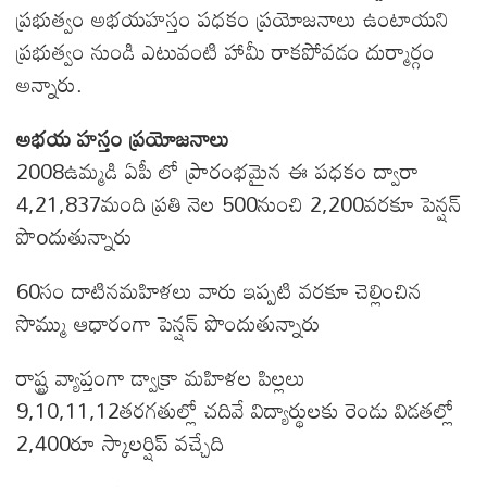
ప్రభుత్వం అభయహస్తం పధకం ప్రయోజనాలు ఉంటాయని
ప్రభుత్వం నుండి ఎటువంటి హామీ రాకపోవడం దుర్మార్గం
అన్నారు.
అభయ హస్తం ప్రయోజనాలు
2008ఉమ్మడి ఏపీ లో ప్రారంభమైన ఈ పధకం ద్వారా
4,21,837మంది ప్రతి నెల 500నుంచి 2,200వరకూ పెన్షన్
పొoదుతున్నారు
60సం దాటినమహిళలు వారు ఇప్పటి వరకూ చెల్లించిన
సొమ్ము ఆధారంగా పెన్షన్ పొందుతున్నారు
రాష్ట్ర వ్యాప్తంగా డ్వాక్రా మహిళల పిల్లలు
9,10,11,12తరగతుల్లో చదివే విద్యార్థులకు రెండు విడతల్లో
2,400రూ స్కాలర్షిప్ వచ్చేది