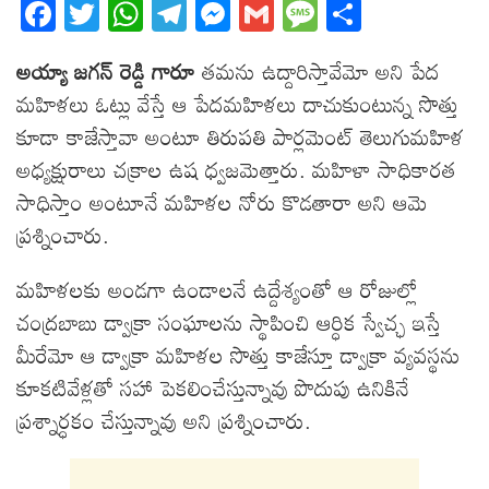
Fa
T
W
T
M
G
M
S
ce
wi
ha
el
es
m
es
ha
అయ్యా జగన్ రెడ్డి గారూ
తమను ఉద్దారిస్తావేమో అని పేద
bo
tt
ts
eg
se
ail
sa
re
మహిళలు ఓట్లు వేస్తే ఆ పేదమహిళలు దాచుకుంటున్న సొత్తు
ok
er
A
ra
ng
ge
కూడా కాజేస్తావా అంటూ తిరుపతి పార్లమెంట్ తెలుగుమహిళ
pp
m
er
అధ్యక్షురాలు చక్రాల ఉష ధ్వజమెత్తారు. మహిళా సాధికారత
సాధిస్తాం అంటూనే మహిళల నోరు కొడతారా అని ఆమె
ప్రశ్నించారు.
మహిళలకు అండగా ఉండాలనే ఉద్దేశ్యంతో ఆ రోజుల్లో
చంద్రబాబు డ్వాక్రా సంఘాలను స్థాపించి ఆర్ధిక స్వేచ్ఛ ఇస్తే
మీరేమో ఆ డ్వాక్రా మహిళల సొత్తు కాజేస్తూ డ్వాక్రా వ్యవస్థను
కూకటివేళ్లతో సహా పెకలించేస్తున్నావు పొదుపు ఉనికినే
ప్రశ్నార్ధకం చేస్తున్నావు అని ప్రశ్నించారు.