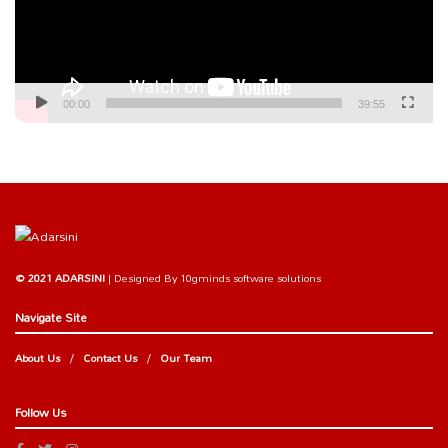
00:00
39:55
© 2021 ADARSINI
| Designed By
10gminds software solutions
Navigate Site
About Us
Contact Us
Our Team
Follow Us