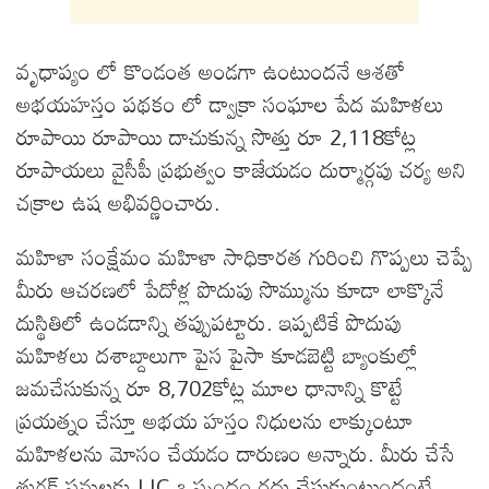
వృధాప్యం లో కొండంత అండగా ఉంటుందనే ఆశతో
అభయహస్తం పథకం లో డ్వాక్రా సంఘాల పేద మహిళలు
రూపాయి రూపాయి దాచుకున్న సొత్తు రూ 2,118కోట్ల
రూపాయలు వైసీపీ ప్రభుత్వం కాజేయడం దుర్మార్గపు చర్య అని
చక్రాల ఉష అభివర్ణించారు.
మహిళా సంక్షేమం మహిళా సాధికారత గురించి గొప్పలు చెప్పే
మీరు ఆచరణలో పేదోళ్ల పొదుపు సొమ్మును కూడా లాక్కొనే
దుస్థితిలో ఉండడాన్ని తప్పుపట్టారు. ఇప్పటికే పొదుపు
మహిళలు దశాబ్దాలుగా పైస పైసా కూడబెట్టి బ్యాంకుల్లో
జమచేసుకున్న రూ 8,702కోట్ల మూల ధానాన్ని కొట్టే
ప్రయత్నం చేస్తూ అభయ హస్తం నిధులను లాక్కుంటూ
మహిళలను మోసం చేయడం దారుణం అన్నారు. మీరు చేసే
తుగ్లక్ పనులకు LIC ఒప్పందం రద్దు చేసుకుంటుందంటే