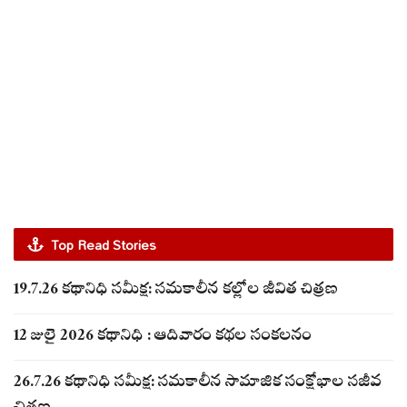
Top Read Stories
19.7.26 కథానిధి సమీక్ష: సమకాలీన కల్లోల జీవిత చిత్రణ
12 జులై 2026 కథానిధి : ఆదివారం కథల సంకలనం
26.7.26 కథానిధి సమీక్ష: సమకాలీన సామాజిక సంక్షోభాల సజీవ