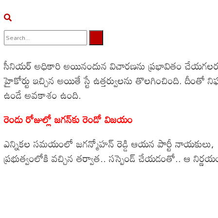
No Result
సీనియర్ అధికారి అయినందున విచారణను ప్రభావితం చేయగలరని రాష్ట్
View All Result
హైకోర్టు ఇచ్చిన అయితే స్టే ఉత్తర్వులను తొలగించింది. దీం
ఉండే అవకాశం ఉంది.
రెండు రోజుల్లో జగన్‌కు రెండో విజయం
ఎన్నికల సమయంలో జగన్మోహన్ రెడ్డి ఆయన పార్టీ నాయకులు, ఏబీ
ప్రభుత్వంలోకి వచ్చిన తర్వాత.. సస్పెండ్ చేయడంతో.. ఆ నిర్ణయం వివా