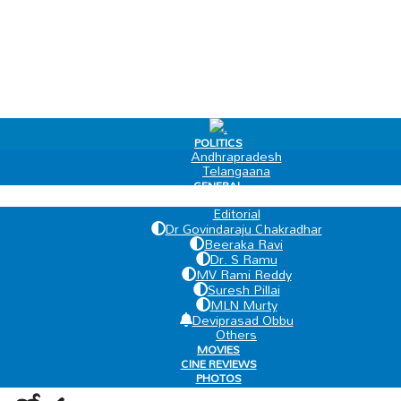
.
POLITICS
Andhrapradesh
Telangaana
GENERAL
EDIT PAGE
Editorial
Dr Govindaraju Chakradhar
Beeraka Ravi
Dr. S Ramu
MV Rami Reddy
Suresh Pillai
MLN Murty
Deviprasad Obbu
Others
MOVIES
CINE REVIEWS
PHOTOS
VIDEOS