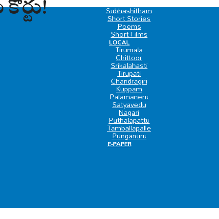
 కోర్టు!
SPECIAL
Subhashitham
Short Stories
Poems
Short Films
LOCAL
Tirumala
Chittoor
Srikalahasti
Tirupati
Chandragiri
Kuppam
Palamaneru
Satyavedu
Nagari
Puthalapattu
Tamballapalle
Punganuru
E-PAPER