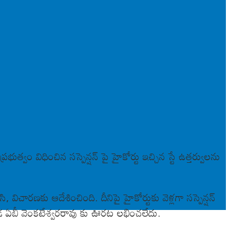
ుత్వం విధించిన సస్పెన్షన్ పై హైకోర్టు ఇచ్చిన స్టే ఉత్తర్వులను
చారణకు ఆదేశించింది. దీనిపై హైకోర్టుకు వెళ్లగా సస్పెన్షన్
గా అక్కడ ఏబీ వెంకటేశ్వరరావు కు ఊరట లభించలేదు.