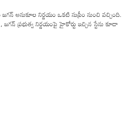
 జగన్ అనుకూల నిర్ణయం ఒకటి సుప్రీం నుంచి వచ్చింది.
గన్ ప్రభుత్వ నిర్ణయంపై హైకోర్టు ఇచ్చిన స్టేను కూడా