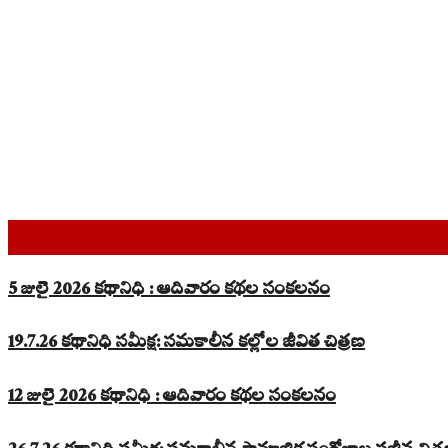
Top Read Stories
5 జులై 2026 కథానిధి : ఆదివారం కథల సంకలనం
19.7.26 కథానిధి సమీక్ష: సమకాలీన కల్లోల జీవిత చిత్రణ
12 జులై 2026 కథానిధి : ఆదివారం కథల సంకలనం