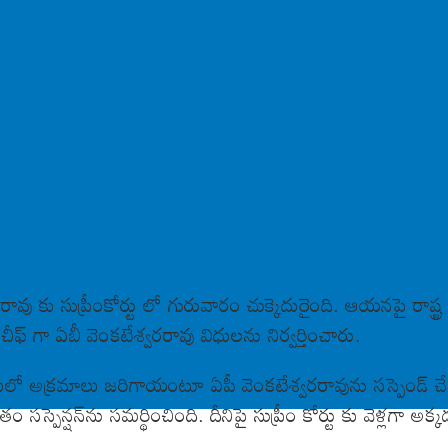
 కు సుప్రీంకోర్టు లో గురువారం చుక్కెదురైంది. ఆయనపై రాష్ట్ర ప్రభ
చీఫ్ గా ఏబీ వెంకటేశ్వరరావు విధులను నిర్వర్తించారు.
ో అక్రమాలు జరిగాయంటూ ఏపీ వెంకటేశ్వరరావును సస్పెండ్ చేసి, వి
సైతం సస్పెన్షన్‌ను సమర్థించింది. దీనిపై సుప్రీం కోర్టు కు వెళ్ల