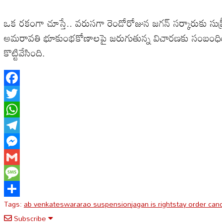
ఒక రకంగా చూస్తే.. వరుసగా రెండోరోజున జగన్ సర్కారుకు సుప్
అమరావతి భూకుంభకోణాలపై జరుగుతున్న విచారణకు సంబంధించి హైకోర్
కొట్టివేసింది.
Facebook
Twitter
WhatsApp
Telegram
Messenger
Gmail
Message
Tags:
ab venkateswararao suspension
jagan is right
stay order can
Share
Subscribe