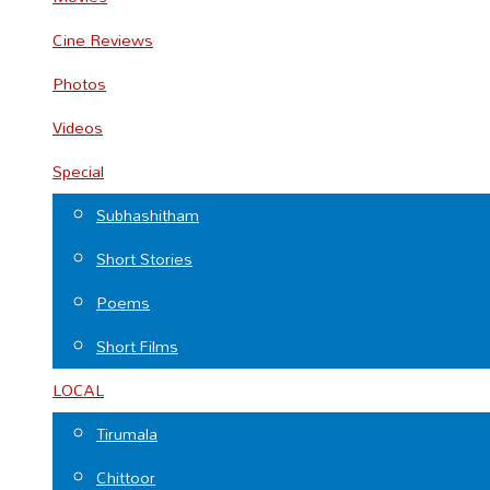
Cine Reviews
Photos
Videos
Special
Subhashitham
Short Stories
Poems
Short Films
LOCAL
Tirumala
Chittoor