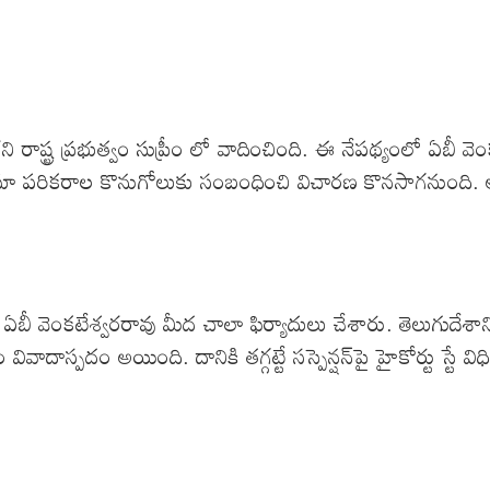
ర ప్రభుత్వం సుప్రీం లో వాదించింది. ఈ నేపథ్యంలో ఏబీ వెంకటేశ్వరర
తో నిఘా పరికరాల కొనుగోలుకు సంబంధించి విచారణ కొనసాగనుంది.
 వెంకటేశ్వరరావు మీద చాలా ఫిర్యాదులు చేశారు. తెలుగుదేశానిక
దాస్పదం అయింది. దానికి తగ్గట్టే సస్పెన్షన్‌పై హైకోర్టు స్టే విధి