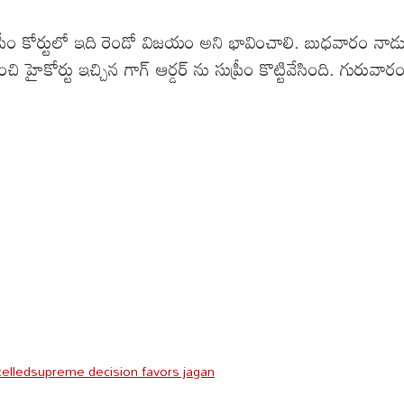
రీం కోర్టులో ఇది రెండో విజయం అని భావించాలి. బుధవారం నాడు
టు ఇచ్చిన గాగ్ ఆర్డర్ ను సుప్రీం కొట్టివేసింది. గురువారం, జ
celled
supreme decision favors jagan