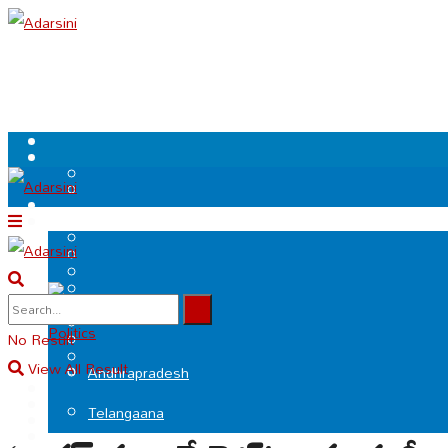
.
Politics
No Result
View All Result
Andhrapradesh
Telangaana