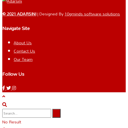
© 2021 ADARSINI
| Designed By
10gminds software solutions
Navigate Site
About Us
Contact Us
Our Team
Follow Us
No Result