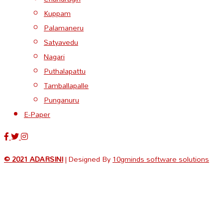
Kuppam
Palamaneru
Satyavedu
Nagari
Puthalapattu
Tamballapalle
Punganuru
E-Paper
© 2021 ADARSINI
| Designed By
10gminds software solutions