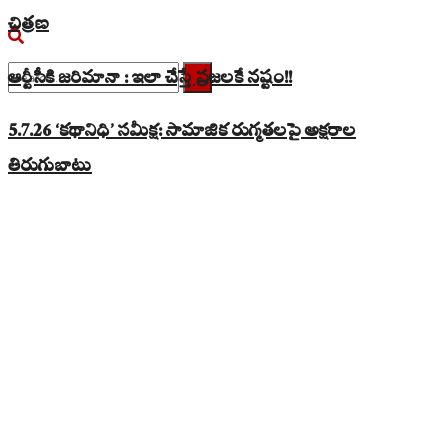
చిత్రణ
ఆర్టీసీకి జరిమానా : ఇలా చేస్తే ప్రజలకే నష్టం!!
No Result
5.7.26 ‘కథానిధి’ సమీక్ష: సామాజిక రుగ్మతలపై అక్షరాల
View All Result
తిరుగుబాటు