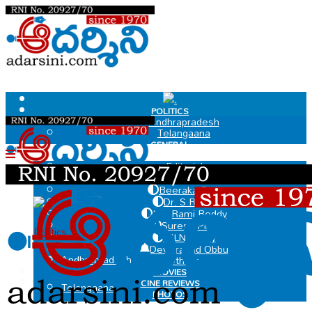
.
POLITICS
Andhrapradesh
Telangaana
GENERAL
EDIT PAGE
Editorial
Dr Govindaraju Chakradhar
Beeraka Ravi
Dr. S Ramu
.
MV Rami Reddy
Suresh Pillai
Politics
MLN Murty
Deviprasad Obbu
Andhrapradesh
Others
MOVIES
CINE REVIEWS
Telangaana
PHOTOS
VIDEOS