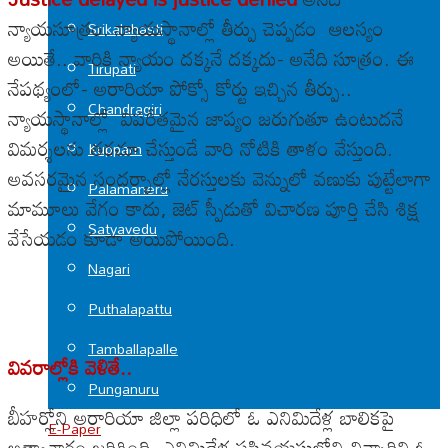
న్యాయసూత్రం. న్యాయస్థానాల్లో తీర్పు చెప్పడం ఆలస్యం
Srikalahasti
అయితే.. వారికి న్యాయం దక్కనే దక్కదు- అనేది సూత్రం. ఈ
Tirupati
నేపథ్యంలో- అరారియా పోక్సో కోర్టు ఇచ్చిన తీర్పు..
Chandragiri
న్యాయస్థానాల్లో విపరీతమైన జాప్యం జరుగుతూ ఉంటుదనే
విమర్శలను తరచూ చేస్తుండే వారి నోటికి తాళం వేస్తుంది.
Kuppam
అవసరమైన సందర్భాల్లో నేరస్తులకు వెన్నులో వణుకు పుట్టేలాగా
Palamaneru
మామూలు వేగం కాదు, జెట్ స్పీడుతో విచారణ పూర్తి చేసి శిక్ష
Satyavedu
వేసేయడం కూడా అయిపోయింది.
Nagari
Puthalapattu
Tamballapalle
వివరాల్లోకి వెళితే..
Punganuru
బీహర్లోని అరారియా జిల్లా పరిధిలో ఓ ఎనిమిదేళ్ల బాలికపై
E-Paper
అత్యాచారం జరిగింది. ఎనిమిదేళ్ల పసివయసులోని చిన్నారిని ఓ