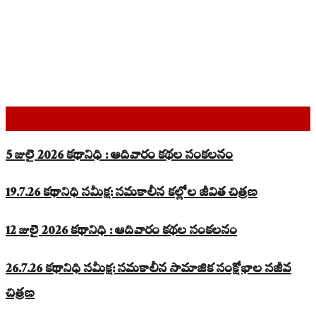
Top Read Stories
5 జులై 2026 కథానిధి : ఆదివారం కథల సంకలనం
19.7.26 కథానిధి సమీక్ష: సమకాలీన కల్లోల జీవిత చిత్రణ
12 జులై 2026 కథానిధి : ఆదివారం కథల సంకలనం
26.7.26 కథానిధి సమీక్ష: సమకాలీన సామాజిక సంక్షోభాల సజీవ
చిత్రణ