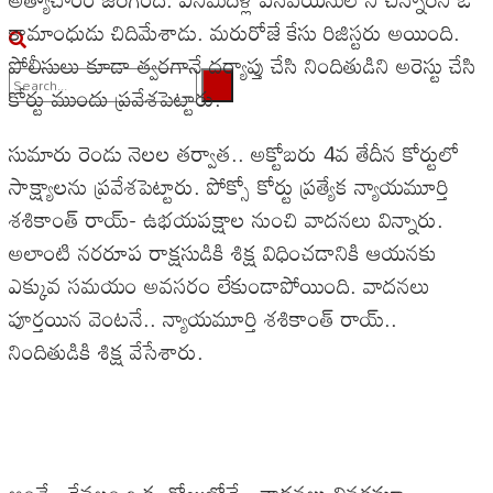
కామాంధుడు చిదిమేశాడు. మరురోజే కేసు రిజిస్టరు అయింది.
పోలీసులు కూడా త్వరగానే దర్యాప్తు చేసి నిందితుడిని అరెస్టు చేసి
కోర్టు ముందు ప్రవేశపెట్టారు.
No Result
సుమారు రెండు నెలల తర్వాత.. అక్టోబరు 4వ తేదీన కోర్టులో
View All Result
సాక్ష్యాలను ప్రవేశపెట్టారు. పోక్సో కోర్టు ప్రత్యేక న్యాయమూర్తి
శశికాంత్ రాయ్- ఉభయపక్షాల నుంచి వాదనలు విన్నారు.
అలాంటి నరరూప రాక్షసుడికి శిక్ష విధించడానికి ఆయనకు
ఎక్కువ సమయం అవసరం లేకుండాపోయింది. వాదనలు
పూర్తయిన వెంటనే.. న్యాయమూర్తి శశికాంత్ రాయ్..
నిందితుడికి శిక్ష వేసేశారు.