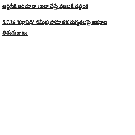
ఆర్టీసీకి జరిమానా : ఇలా చేస్తే ప్రజలకే నష్టం!!
5.7.26 ‘కథానిధి’ సమీక్ష: సామాజిక రుగ్మతలపై అక్షరాల
తిరుగుబాటు