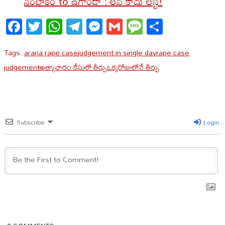
నంబాకం to ఉగాండా : లవ్ కాదు లస్ట్!
Facebook
Twitter
WhatsApp
Telegram
Messenger
Gmail
Message
Share
Tags:
araria rape case
judgement in single day
rape case
judgement
అత్యాచారం కేసులో తీర్పు
ఒక్కరోజులోనే తీర్పు
Subscribe
Login