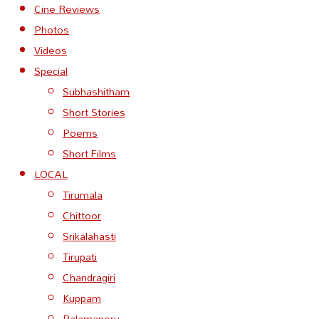
Cine Reviews
Photos
Videos
Special
Subhashitham
Short Stories
Poems
Short Films
LOCAL
Tirumala
Chittoor
Srikalahasti
Tirupati
Chandragiri
Kuppam
Palamaneru