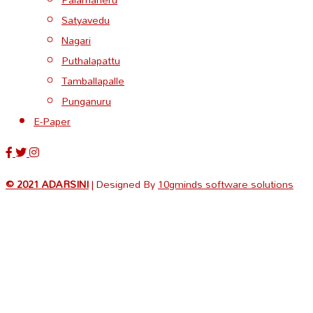
Satyavedu
Nagari
Puthalapattu
Tamballapalle
Punganuru
E-Paper
© 2021 ADARSINI
| Designed By
10gminds software solutions