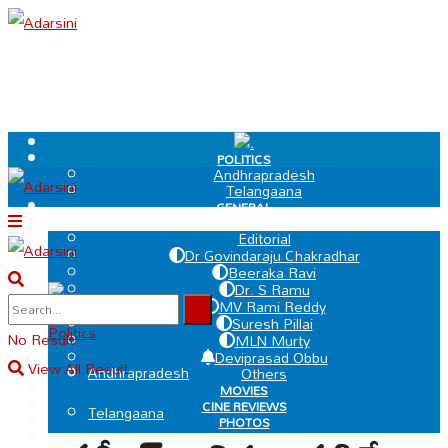
.
POLITICS
Andhrapradesh
Telangaana
GENERAL
EDIT PAGE
Editorial
Dr Govindaraju Chakradhar
Beeraka Ravi
Dr. S Ramu
.
MV Rami Reddy
Suresh Pillai
Politics
No Result
MLN Murty
Deviprasad Obbu
View All Result
Andhrapradesh
Others
MOVIES
CINE REVIEWS
Telangaana
PHOTOS
VIDEOS