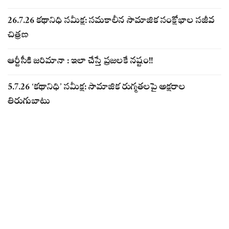
26.7.26 కథానిధి సమీక్ష: సమకాలీన సామాజిక సంక్షోభాల సజీవ
చిత్రణ
ఆర్టీసీకి జరిమానా : ఇలా చేస్తే ప్రజలకే నష్టం!!
5.7.26 ‘కథానిధి’ సమీక్ష: సామాజిక రుగ్మతలపై అక్షరాల
తిరుగుబాటు