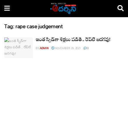
Tag:
rape case judgement
ఇంత స్పీడ్‌గా శిక్షలు పడితే.. రేప్‌లే జరగవు!
BY
ADMIN
NOVEMBER 29, 2021
0