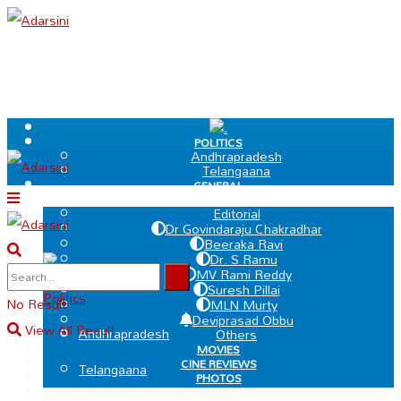
.
POLITICS
Andhrapradesh
Telangaana
GENERAL
EDIT PAGE
Editorial
Dr Govindaraju Chakradhar
Beeraka Ravi
Dr. S Ramu
.
MV Rami Reddy
Suresh Pillai
Politics
No Result
MLN Murty
Deviprasad Obbu
View All Result
Andhrapradesh
Others
MOVIES
CINE REVIEWS
Telangaana
PHOTOS
VIDEOS