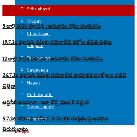
Srikalahasti
Top Read Stories
Tirupati
5 జులై 2026 కథానిధి : ఆదివారం కథల సంకలనం
Chandragiri
19.7.26 కథానిధి సమీక్ష: సమకాలీన కల్లోల జీవిత చిత్రణ
Kuppam
Palamaneru
12 జులై 2026 కథానిధి : ఆదివారం కథల సంకలనం
Satyavedu
26.7.26 కథానిధి సమీక్ష: సమకాలీన సామాజిక సంక్షోభాల సజీవ
Nagari
చిత్రణ
Puthalapattu
ఆర్టీసీకి జరిమానా : ఇలా చేస్తే ప్రజలకే నష్టం!!
Tamballapalle
Punganuru
5.7.26 ‘కథానిధి’ సమీక్ష: సామాజిక రుగ్మతలపై అక్షరాల
తిరుగుబాటు
E-Paper