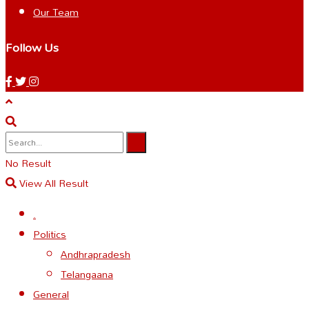
Our Team
Follow Us
No Result
View All Result
.
Politics
Andhrapradesh
Telangaana
General