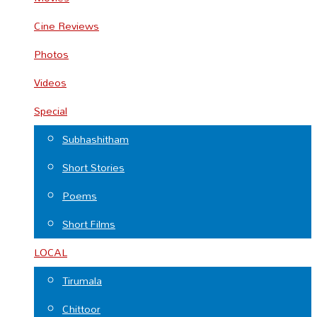
Cine Reviews
Photos
Videos
Special
Subhashitham
Short Stories
Poems
Short Films
LOCAL
Tirumala
Chittoor