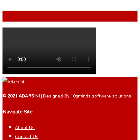
VIDEO
© 2021 ADARSINI
| Designed By
10gminds software solutions
Navigate Site
About Us
Contact Us