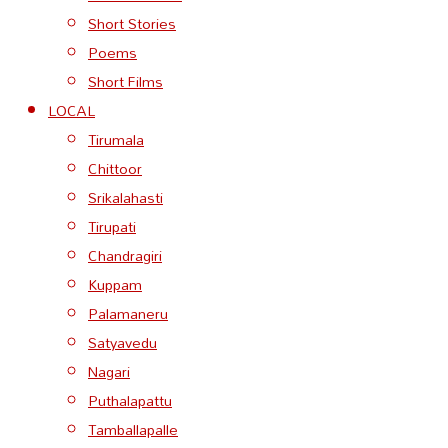
Short Stories
Poems
Short Films
LOCAL
Tirumala
Chittoor
Srikalahasti
Tirupati
Chandragiri
Kuppam
Palamaneru
Satyavedu
Nagari
Puthalapattu
Tamballapalle