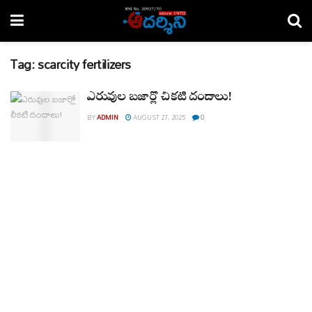
Tag:
scarcity fertilizers
ఎరువుల బజార్లో చీకటి దందాలు!
BY
ADMIN
AUGUST 27, 2025
0