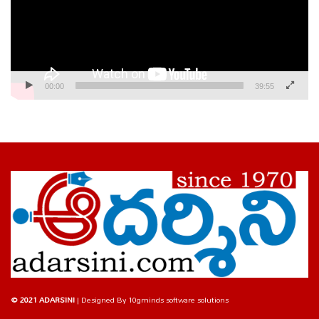
00:00
39:55
© 2021 ADARSINI
| Designed By
10gminds software solutions