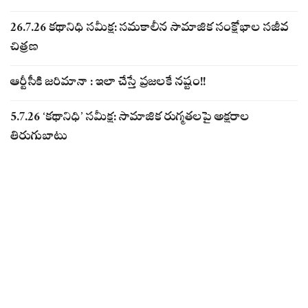
26.7.26 కథానిధి సమీక్ష: సమకాలీన సామాజిక సంక్షోభాల సజీవ
చిత్రణ
ఆర్టీసీకి జరిమానా : ఇలా చేస్తే ప్రజలకే నష్టం!!
5.7.26 ‘కథానిధి’ సమీక్ష: సామాజిక రుగ్మతలపై అక్షరాల
తిరుగుబాటు