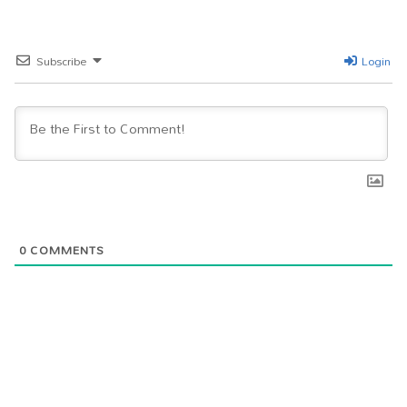
Subscribe
Login
0
COMMENTS