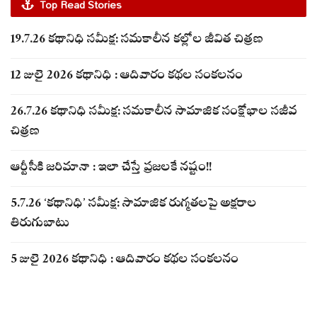
Top Read Stories
19.7.26 కథానిధి సమీక్ష: సమకాలీన కల్లోల జీవిత చిత్రణ
12 జులై 2026 కథానిధి : ఆదివారం కథల సంకలనం
26.7.26 కథానిధి సమీక్ష: సమకాలీన సామాజిక సంక్షోభాల సజీవ
చిత్రణ
ఆర్టీసీకి జరిమానా : ఇలా చేస్తే ప్రజలకే నష్టం!!
5.7.26 ‘కథానిధి’ సమీక్ష: సామాజిక రుగ్మతలపై అక్షరాల
తిరుగుబాటు
5 జులై 2026 కథానిధి : ఆదివారం కథల సంకలనం