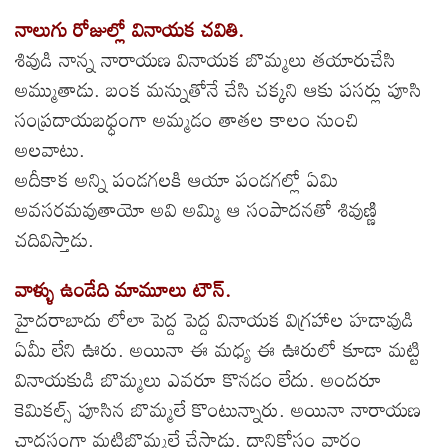
ce
wi
ha
el
es
m
es
ha
నాలుగు రోజుల్లో వినాయక చవితి.
bo
tt
ts
eg
se
ail
sa
re
శివుడి నాన్న నారాయణ వినాయక బొమ్మలు తయారుచేసి
ok
er
A
ra
ng
ge
అమ్ముతాడు. బంక మన్నుతోనే చేసి చక్కని ఆకు పసర్లు పూసి
pp
m
er
సంప్రదాయబధ్ధంగా అమ్మడం తాతల కాలం నుంచి
అలవాటు.
అదీకాక అన్ని పండగలకి ఆయా పండగల్లో ఏమి
అవసరమవుతాయో అవి అమ్మి ఆ సంపాదనతో శివుణ్ణి
చదివిస్తాడు.
వాళ్ళు ఉండేది మామూలు టౌన్.
హైదరాబాదు లోలా పెద్ద పెద్ద వినాయక విగ్రహాల హడావుడి
ఏమీ లేని ఊరు. అయినా ఈ మధ్య ఈ ఊరులో కూడా మట్టి
వినాయకుడి బొమ్మలు ఎవరూ కొనడం లేదు. అందరూ
కెమికల్స్ పూసిన బొమ్మలే కొంటున్నారు. అయినా నారాయణ
చాదస్తంగా మట్టిబొమ్మలే చేస్తాడు. దానికోసం వారం