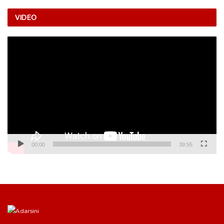
VIDEO
Video
Player
00:00
39:55