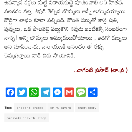
ఉపన్యాస కర్తలు మట్టి వినాయకుణ్ణే పూజించాలి అని హితవు
పలకడం వల్ల, శివుడి తెచ్చిన బొమ్మలు అన్నీ అమ్ముడయ్యాయి
కొద్దిగా లాభం కూడా వచ్చింది. కొంత డబ్బుతో కాస్త పత్రి,
పువ్వులు, ఒక పాలవెల్లి పట్టుకొని శివుడు ఇంటికెళ్ళి సంబరంగా
నాన్న! అన్నీ బొమ్మలు అమ్ముడయిపోయాయి , ఇదిగో డబ్బులు
అని చూపించాడు. నారాయణకి ఆనందం తో కళ్ళు
చెమ్మగిల్లాయి వాడి చిరు సాయానికి.
..చాగంటి ప్రసాద్ (చా.ప్ర )
Fa
T
W
T
M
G
M
S
ce
wi
ha
el
es
m
es
ha
bo
tt
ts
eg
se
ail
sa
re
Tags:
chaganti prasad
chiru sayam
short story
ok
er
A
ra
ng
ge
vinayaka chavithi story
pp
m
er