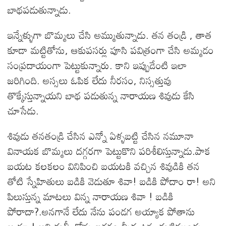
బాథపడుతున్నాడు.
ఇన్నేళ్ళుగా బొమ్మలు చేసి అమ్ముతున్నాడు. తన తండ్రి , తాత
కూడా మట్టితోను, ఆకుపసర్లు పూసి పవిత్రంగా చేసి అమ్మడం
సంప్రదాయంగా పెట్టుకున్నారు. కాని ఇప్పుడేంటి ఇలా
జరిగింది. అస్సలు ఓపిక లేదు నీరసం, నిస్సత్తువు
తొక్కేస్తున్నాయని బాథ పడుతున్న నారాయణ శివుడు కేసి
చూసేడు.
శివుడు తనతండ్రి చేసిన ఎన్నో ఏళ్ళబట్టి చేసిన నమూనా
వినాయక బొమ్మలు దగ్గరగా పెట్టుకొని పరిశీలిస్తున్నాడు.పాక
బయట కలకలం వినిపించి బయటకి వచ్చిన శివుడికి తన
తోటి స్నేహితులు బడికి వెడుతూ శివా! బడికి పోదాం రా! అని
పిలుస్తున్న మాటలు విన్న నారాయణ శివా ! బడికి
పోరాదా?.అనగానే లేదు నేను పండగ అయ్యాక పోతాను