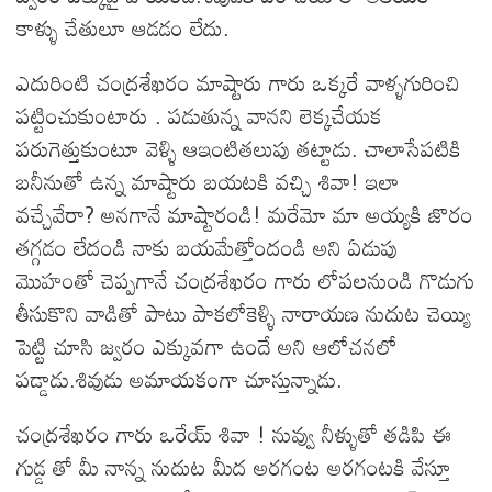
కాళ్ళు చేతులూ ఆడడం లేదు.
ఎదురింటి చంద్రశేఖరం మాష్టారు గారు ఒక్కరే వాళ్ళగురించి
పట్టించుకుంటారు . పడుతున్న వానని లెక్కచేయక
పరుగెత్తుకుంటూ వెళ్ళి ఆఇంటితలుపు తట్టాడు. చాలాసేపటికి
బనీనుతో ఉన్న మాష్టారు బయటకి వచ్చి శివా! ఇలా
వచ్చేవేరా? అనగానే మాష్టారండి! మరేమో మా అయ్యకి జొరం
తగ్గడం లేదండి నాకు బయమేత్తోందండి అని ఏడుపు
మొహంతో చెప్పగానే చంద్రశేఖరం గారు లోపలనుండి గొడుగు
తీసుకొని వాడితో పాటు పాకలోకెళ్ళి నారాయణ నుదుట చెయ్యి
పెట్టి చూసి జ్వరం ఎక్కువగా ఉందే అని ఆలోచనలో
పడ్డాడు.శివుడు అమాయకంగా చూస్తున్నాడు.
చంద్రశేఖరం గారు ఒరేయ్ శివా ! నువ్వు నీళ్ళుతో తడిపి ఈ
గుడ్డ తో మీ నాన్న నుదుట మీద అరగంట అరగంటకి వేస్తూ