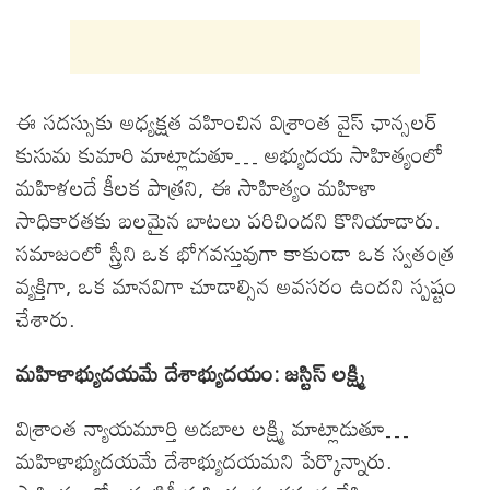
ఈ సదస్సుకు అధ్యక్షత వహించిన విశ్రాంత వైస్ ఛాన్సలర్
కుసుమ కుమారి మాట్లాడుతూ… అభ్యుదయ సాహిత్యంలో
మహిళలదే కీలక పాత్రని, ఈ సాహిత్యం మహిళా
సాధికారతకు బలమైన బాటలు పరిచిందని కొనియాడారు.
సమాజంలో స్త్రీని ఒక భోగవస్తువుగా కాకుండా ఒక స్వతంత్ర
వ్యక్తిగా, ఒక మానవిగా చూడాల్సిన అవసరం ఉందని స్పష్టం
చేశారు.
మహిళాభ్యుదయమే దేశాభ్యుదయం: జస్టిస్ లక్ష్మి
విశ్రాంత న్యాయమూర్తి అడబాల లక్ష్మి మాట్లాడుతూ…
మహిళాభ్యుదయమే దేశాభ్యుదయమని పేర్కొన్నారు.