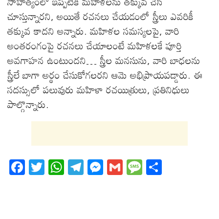
సాహిత్యంలో ఇప్పటికీ మహిళలను తక్కువ చేసి
చూస్తున్నారని, అయితే రచనలు చేయడంలో స్త్రీలు ఎవరికీ
తక్కువ కాదని అన్నారు. మహిళల సమస్యలపై, వారి
అంతరంగంపై రచనలు చేయాలంటే మహిళలకే పూర్తి
అవగాహన ఉంటుందని… స్త్రీల మనసును, వారి బాధలను
స్త్రీలే బాగా అర్థం చేసుకోగలరని ఆమె అభిప్రాయపడ్డారు. ఈ
సదస్సులో పలువురు మహిళా రచయిత్రులు, ప్రతినిధులు
పాల్గొన్నారు.
Fa
T
W
T
M
G
M
S
ce
wi
ha
el
es
m
es
ha
bo
tt
ts
eg
se
ail
sa
re
ok
er
A
ra
ng
ge