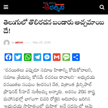
తెలుగులో తొలిరచన బండారు అచ్చమాంబ
దే!
by
admin
May 25, 2026
Fa
T
W
T
M
G
M
S
ce
wi
ha
el
es
m
es
ha
“రచయితలు ఎప్పుడూ సమాజ హితాన్ని కోరుకోవాలని,
bo
tt
ts
eg
se
ail
sa
re
సమాజ శ్రేయస్సు కోసమే రచనలు రావాలని” అభ్యుదయ
ok
er
A
ra
ng
ge
రచయితల సంఘం (అరసం) నేత, విశ్రాంత ప్రిన్సిపాల్
pp
m
er
ప్రొఫెసర్ సీహెచ్ సుశీలమ్మ అన్నారు. అరసం 20వ రాష్ట్ర
మహాసభల్లో భాగంగా చివరి రోజైన ఆదివారం జరిగిన
‘అభ్యుదయ సాహిత్యంలో మహిళ’ అనే సదస్సులో ఆమె