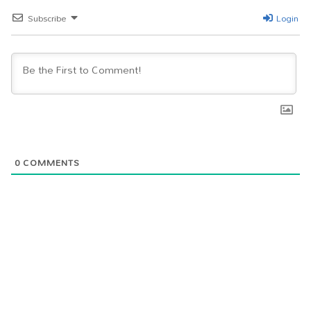
pp
m
er
Subscribe
Login
0
COMMENTS