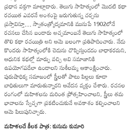
ప్రధాన వక్తగా మాట్లాడారు. తెలుగు సాహిత్యంలో మొదటి కథా
రచయిత ఎవరనే అంశంపై జరుగుతున్న చర్చను
ప్రస్తావిస్తూ… స్వాతంత్ర్యోద్యమానికి మునుపే 1902లోనే
రచనలు చేసిన బండారు అచ్చమాంబనే తెలుగు సాహిత్యంలో
తొలి కథా రచయిత్రి అని ఆమె బలంగా ప్రతిపాదించారు. నేడు
కొందరు సాహిత్యంలోకి చెడును చొప్పిస్తుండడం బాధాకరమని,
ఆధునిక కథల్లో మార్పు వచ్చి అవి సమాజానికి
ఉపయోగపడేలా ఉండాలని సుశీలమ్మ ఆకాంక్షించారు.
పురుషాధిక్య సమాజంలో స్త్రీలతో పాటు పిల్లలు కూడా
బాధితులుగా మారుతున్నారని ఆవేదన వ్యక్తం చేశారు. రచనల
రంగంలో మహిళలను మరింత ప్రోత్సహించాలని, స్త్రీలు తమ
భావాలను స్వేచ్ఛగా ప్రకటించుకునే అవకాశం కల్పించాలని
ఆమె పిలుపునిచ్చారు.
మహిళలదే కీలక పాత్ర: కుసుమ కుమారి