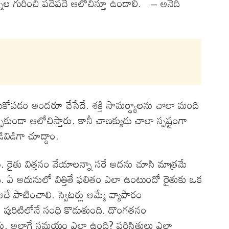
శ్నల గురించి పదేపదే ఆలోచిస్తూ ఉండాలి. – అనేది
సుకోవడం అందరూ చేసేదే. శక్తి సామర్థ్యాలను చాలా మంది
ుండా ఆలోచిస్తారు. కానీ చాణక్యుడు చాలా స్పష్టంగా
ివిడిగా చూద్దాం.
యి. రైతు విత్తనం వేయాలన్నా సరే అదను చూసి మాత్రమే
ది. ఏ అదునులో విత్తితే ఫలితం ఎలా ఉంటుందో రైతుకు ఒక
ాటించాలి. స్వెటర్లు అమ్మే వ్యాపారం
్తే పురిటిలోనే సంధి కొడుతుంది. దొంగతనం
రు. అలాగే సమయం ఎలా ఉంది? పరిస్థితులు ఎలా