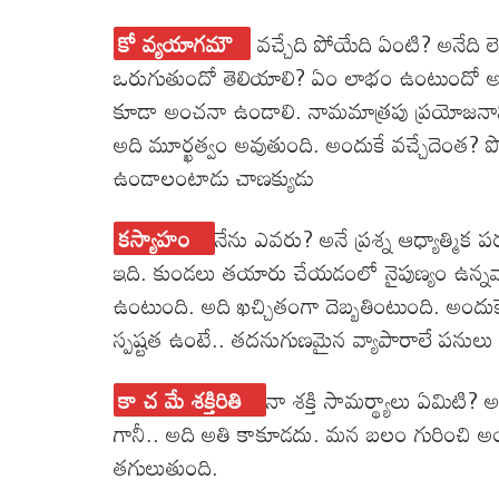
కో వ్యయాగమౌ
వచ్చేది పోయేది ఏంటి? అనేది ల
ఒరుగుతుందో తెలియాలి? ఏం లాభం ఉంటుందో అం
కూడా అంచనా ఉండాలి. నామమాత్రపు ప్రయోజనాని
అది మూర్ఖత్వం అవుతుంది. అందుకే వచ్చేదెంత? పోయ
ఉండాలంటాడు చాణక్యుడు
కస్యాహం
నేను ఎవరు? అనే ప్రశ్న ఆధ్యాత్మిక 
ఇది. కుండలు తయారు చేయడంలో నైపుణ్యం ఉన్నవాడ
ఉంటుంది. అది ఖచ్చితంగా దెబ్బతింటుంది. అంద
స్పష్టత ఉంటే.. తదనుగుణమైన వ్యాపారాలే పనుల
కా చ మే శక్తిరితి
నా శక్తి సామర్థ్యాలు ఏమిటి?
గానీ.. అది అతి కాకూడదు. మన బలం గురించి అం
తగులుతుంది.