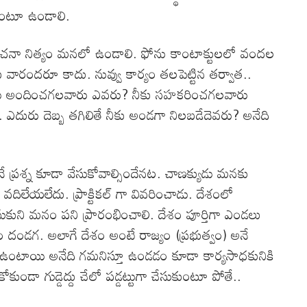
కుంటూ ఉండాలి.
చనా నిత్యం మనలో ఉండాలి. ఫోను కాంటాక్టులలో వందల
ు వారందరూ కాదు. నువ్వు కార్యం తలపెట్టిన తర్వాత..
పాటు అందించగలవారు ఎవరు? నీకు సహకరించగలవారు
ం. ఎదురు దెబ్బ తగిలితే నీకు అండగా నిలబడేదెవరు? అనేది
ే ప్రశ్న కూడా వేసుకోవాల్సిందేనట. చాణక్యుడు మనకు
 వదిలేయలేదు. ప్రాక్టికల్ గా వివరించాడు. దేశంలో
ేసుకుని మనం పని ప్రారంభించాలి. దేశం పూర్తిగా ఎండలు
ం దండగ. అలాగే దేశం అంటే రాజ్యం (ప్రభుత్వం) అనే
లా ఉంటాయి అనేది గమనిస్తూ ఉండడం కూడా కార్యసాధకునికి
ండా గుడ్డెద్దు చేలో పడ్డట్టుగా చేసుకుంటూ పోతే..