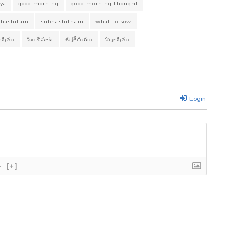
ya
good morning
good morning thought
bhashitam
subhashitham
what to sow
భాషితం
మంచిమాట
శుభోదయం
సుభాషితం
Login
}
[+]