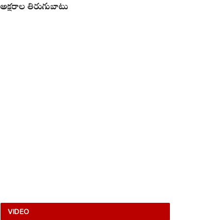
అక్షరాల తిరుగుబాటు
VIDEO