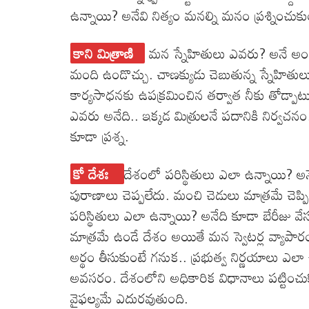
ఉన్నాయి? అనేవి నిత్యం మనల్ని మనం ప్రశ్నించు
కాని మిత్రాణి
మన స్నేహితులు ఎవరు? అనే అం
మంది ఉండొచ్చు. చాణక్యుడు చెబుతున్న స్నేహితుల
కార్యసాధనకు ఉపక్రమించిన తర్వాత నీకు తోడ్
ఎవరు అనేది.. ఇక్కడ మిత్రులనే పదానికి నిర్వచన
కూడా ప్రశ్న.
కో దేశః
దేశంలో పరిస్థితులు ఎలా ఉన్నాయి? అన
పురాణాలు చెప్పలేదు. మంచి చెడులు మాత్రమే చెప్పి
పరిస్థితులు ఎలా ఉన్నాయి? అనేది కూడా బేరీజు వ
మాత్రమే ఉండే దేశం అయితే మన స్వెటర్ల వ్యాపార
అర్థం తీసుకుంటే గనుక.. ప్రభుత్వ నిర్ణయాలు ఎ
అవసరం. దేశంలోని అధికారిక విధానాలు పట్టించుకోకు
వైఫల్యమే ఎదురవుతుంది.