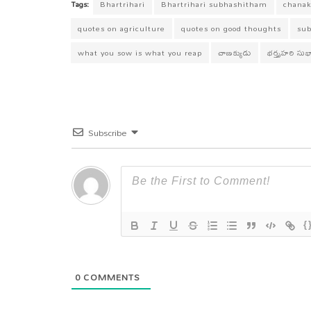
bo
tt
ts
eg
se
ail
sa
re
Tags:
Bhartrihari
Bhartrihari subhashitham
chanak
ok
er
A
ra
ng
ge
quotes on agriculture
quotes on good thoughts
su
pp
m
er
what you sow is what you reap
చాణక్యుడు
భర్తృహరి సు
Subscribe
{
0
COMMENTS