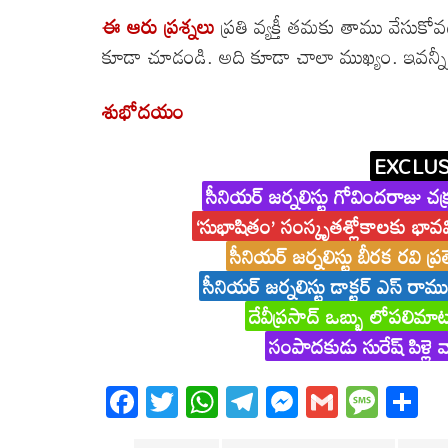
ఈ ఆరు ప్రశ్నలు
ప్రతి వ్యక్తీ తమకు తాము వేసుక
కూడా చూడండి. అది కూడా చాలా ముఖ్యం. ఇవన్నీ కల
శుభోదయం
EXCLUS
సీనియర్ జర్నలిస్టు గోవిందరాజు చక్ర
‘సుభాషితం’ సంస్కృతశ్లోకాలకు భావ
సీనియర్ జర్నలిస్టు బీరక రవి ప్
సీనియర్ జర్నలిస్టు డాక్టర్ ఎస్ రామ
దేవీప్రసాద్ ఒబ్బు లోపలిమాట
సంపాదకుడు సురేష్ పిళ్లె 
Fa
T
W
T
M
G
M
S
ce
wi
ha
el
es
m
es
ha