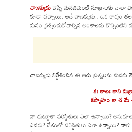
చాణక్యుడు
చెప్పే మేనేజిమెంట్ సూత్రాలకు చాలా వ
కూడా వచ్చాయి. అదే చాణక్యుడు.. ఒక కార్యం తలపె
మనం ప్రశ్నించుకోవాల్సిన అంశాలను కొన్నింటిని వర
చాణక్యుడు నిర్దేశించిన ఈ ఆరు ప్రశ్నలను మనకు త
కః కాలః కాని మిత
కస్యాహం కా చ మే శక్
నా చుట్టూతా పరిస్థితులు ఎలా ఉన్నాయి? అనుకూ
ఎవరు? దేశంలో పరిస్థితులు ఎలా ఉన్నాయి? నాకు 