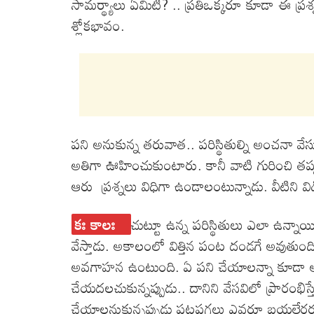
సామర్థ్యాలు ఏమిటి? .. ప్రతిఒక్కరూ కూడా ఈ ప్ర
శ్లోకభావం.
పని అనుకున్న తరువాత.. పరిస్థితుల్ని అంచనా వే
అతిగా ఊహించుకుంటారు. కానీ వాటి గురించి తప్పక
ఆరు ప్రశ్నలు విధిగా ఉండాలంటున్నాడు. వీటిని విడ
కః కాలః
చుట్టూ ఉన్న పరిస్థితులు ఎలా ఉన్నా
వేస్తాడు. అకాలంలో విత్తిన పంట దండగే అవుతుం
అవగాహన ఉంటుంది. ఏ పని చేయాలన్నా కూడా అదే ప
చేయదలచుకున్నప్పుడు.. దానిని వేసవిలో ప్రారంభిస
చేయాలనుకున్నప్పుడు పట్టపగలు ఎవరూ బయల్దేర