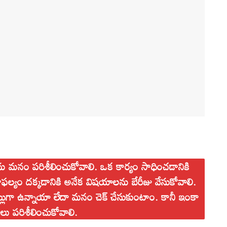
మనం పరిశీలించుకోవాలి. ఒక కార్యం సాధించడానికి
ఫల్యం దక్కడానికి అనేక విషయాలను బేరీజు వేసుకోవాలి.
్లుగా ఉన్నాయా లేదా మనం చెక్ చేసుకుంటాం. కానీ ఇంకా
ు పరిశీలించుకోవాలి.