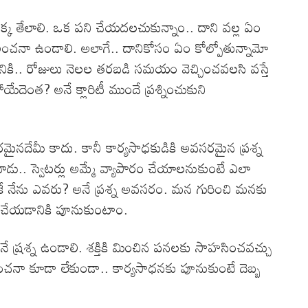
ెక్క తేలాలి. ఒక పని చేయదలచుకున్నాం.. దాని వల్ల ఏం
చనా ఉండాలి. అలాగే.. దానికోసం ఏం కోల్పోతున్నామో
కి.. రోజులు నెలల తరబడి సమయం వెచ్చించవలసి వస్తే
ేదెంత? అనే క్లారిటీ ముందే ప్రశ్నించుకుని
పరమైనదేమీ కాదు. కానీ కార్యసాధకుడికి అవసరమైన ప్రశ్న
ు.. స్వెటర్లు అమ్మే వ్యాపారం చేయాలనుకుంటే ఎలా
ుకే నేను ఎవరు? అనే ప్రశ్న అవసరం. మన గురించి మనకు
ు చేయడానికి పూనుకుంటాం.
 అనే ష్రశ్న ఉండాలి. శక్తికి మించిన పనలకు సాహసించవచ్చు
చనా కూడా లేకుండా.. కార్యసాధనకు పూనుకుంటే దెబ్బ