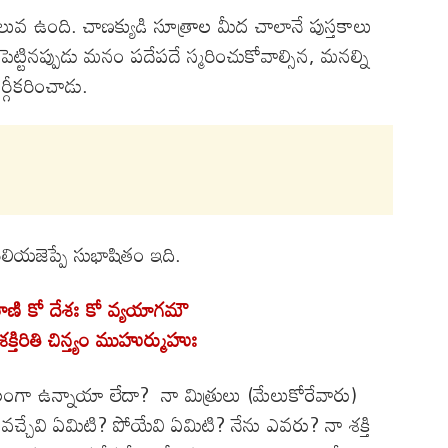
ిలువ ఉంది. చాణక్యుడి సూత్రాల మీద చాలానే పుస్తకాలు
ట్టినప్పుడు మనం పదేపదే స్మరించుకోవాల్సిన, మనల్ని
్గీకరించాడు.
ెలియజెప్పే సుభాషితం ఇది.
్రాణి కో దేశః కో వ్యయాగమౌ
తిరితి చిన్త్యం ముహుర్ముహుః
లంగా ఉన్నాయా లేదా? నా మిత్రులు (మేలుకోరేవారు)
వచ్చేవి ఏమిటి? పోయేవి ఏమిటి? నేను ఎవరు? నా శక్తి