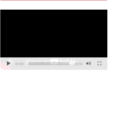
Video
Player
00:00
39:55