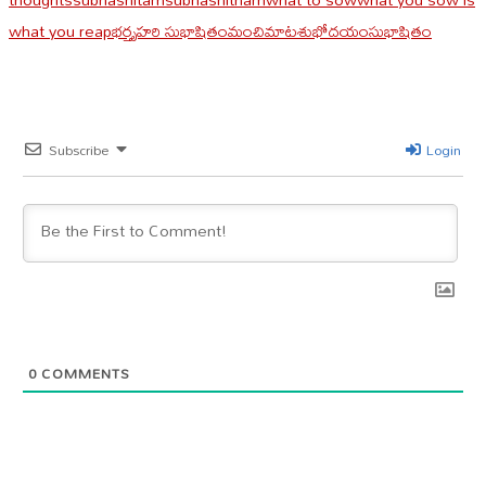
what you reap
భర్తృహరి సుభాషితం
మంచిమాట
శుభోదయం
సుభాషితం
Subscribe
Login
0
COMMENTS