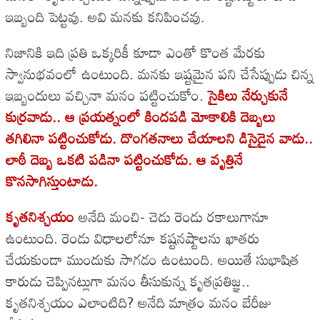
ఇబ్బంది పెట్టవు. అవి మనకు కనిపించవు.
నిజానికి ఇది ప్రతి ఒక్కరికీ కూడా ఎంతో కొంత మేరకు
స్వానుభవంలో ఉంటుంది. మనకు ఇష్టమైన పని చేసేప్పుడు చిన్న
ఇబ్బందులు వచ్చినా మనం పట్టించుకోం.
సైకిలు నేర్చుకునే
కుర్రవాడు.. ఆ ప్రయత్నంలో కిందపడి మోకాలికి దెబ్బలు
తగిలినా పట్టించుకోడు. దొంగతనాలు చేయాలని డిసైడైన వాడు..
లాఠీ దెబ్బ ఒకటి పడినా పట్టించుకోడు. ఆ వృత్తినే
కొనసాగిస్తుంటాడు.
కృతనిశ్చయం
అనేది మంచి- చెడు రెండు రకాలుగానూ
ఉంటుంది. రెండు విధాలలోనూ కష్టనష్టాలను ఖాతరు
చేయకుండా ముందుకు సాగడం ఉంటుంది. అయితే సుభాషిత
కారుడు చెప్పినట్లుగా మనం తీసుకున్న కృతప్రతిజ్ఞ..
కృతనిశ్చయం ఎలాంటిది? అనేది మాత్రం మనం బేరీజు