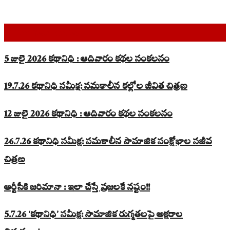
Top Read Stories
5 జులై 2026 కథానిధి : ఆదివారం కథల సంకలనం
19.7.26 కథానిధి సమీక్ష: సమకాలీన కల్లోల జీవిత చిత్రణ
12 జులై 2026 కథానిధి : ఆదివారం కథల సంకలనం
26.7.26 కథానిధి సమీక్ష: సమకాలీన సామాజిక సంక్షోభాల సజీవ
చిత్రణ
ఆర్టీసీకి జరిమానా : ఇలా చేస్తే ప్రజలకే నష్టం!!
5.7.26 ‘కథానిధి’ సమీక్ష: సామాజిక రుగ్మతలపై అక్షరాల