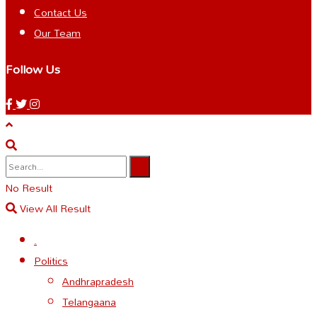
Contact Us
Our Team
Follow Us
No Result
View All Result
.
Politics
Andhrapradesh
Telangaana