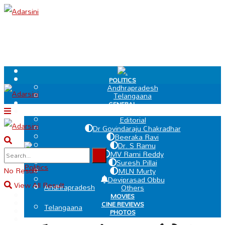
.
POLITICS
Andhrapradesh
Telangaana
GENERAL
EDIT PAGE
Editorial
Dr Govindaraju Chakradhar
Beeraka Ravi
Dr. S Ramu
.
MV Rami Reddy
Suresh Pillai
Politics
No Result
MLN Murty
Deviprasad Obbu
View All Result
Andhrapradesh
Others
MOVIES
CINE REVIEWS
Telangaana
PHOTOS
VIDEOS