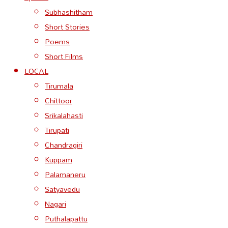
Subhashitham
Short Stories
Poems
Short Films
LOCAL
Tirumala
Chittoor
Srikalahasti
Tirupati
Chandragiri
Kuppam
Palamaneru
Satyavedu
Nagari
Puthalapattu