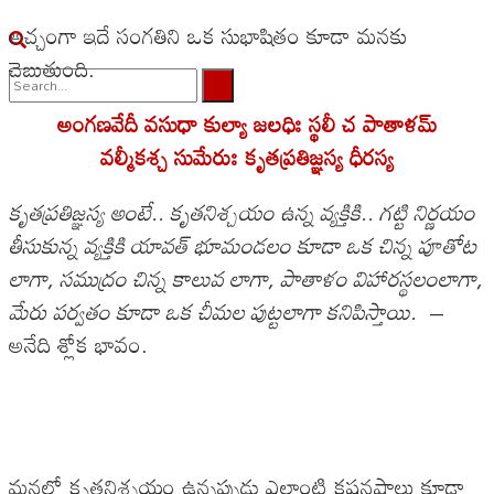
అచ్చంగా ఇదే సంగతిని ఒక సుభాషితం కూడా మనకు
చెబుతుంది.
అంగణవేదీ వసుధా కుల్యా జలధిః స్థలీ చ పాతాళమ్
No Result
వల్మీకశ్చ సుమేరుః కృతప్రతిజ్ఞస్య ధీరస్య
View All Result
కృతప్రతిజ్ఞస్య అంటే.. కృతనిశ్చయం ఉన్న వ్యక్తికి.. గట్టి నిర్ణయం
తీసుకున్న వ్యక్తికి యావత్ భూమండలం కూడా ఒక చిన్న పూతోట
లాగా, సముద్రం చిన్న కాలువ లాగా, పాతాళం విహారస్థలంలాగా,
మేరు పర్వతం కూడా ఒక చీమల పుట్టలాగా కనిపిస్తాయి.
–
అనేది శ్లోక భావం.
మనలో కృతనిశ్చయం ఉన్నప్పుడు ఎలాంటి కష్టనష్టాలు కూడా