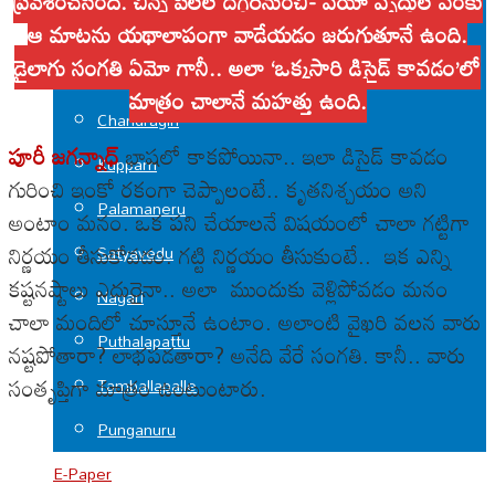
ప్రవేశించేసింది. చిన్న పిల్లల దగ్గరినుంచి- వయో వృద్ధుల వరకు
ఆ మాటను యథాలాపంగా వాడేయడం జరుగుతూనే ఉంది.
Srikalahasti
డైలాగు సంగతి ఏమో గానీ.. అలా ‘ఒక్కసారి డిసైడ్ కావడం’లో
Tirupati
మాత్రం చాలానే మహత్తు ఉంది.
Chandragiri
పూరీ జగన్నాధ్
భాషలో కాకపోయినా.. ఇలా డిసైడ్ కావడం
Kuppam
గురించి ఇంకో రకంగా చెప్పాలంటే.. కృతనిశ్చయం అని
Palamaneru
అంటాం మనం. ఒక పని చేయాలనే విషయంలో చాలా గట్టిగా
నిర్ణయం తీసుకోవడం. గట్టి నిర్ణయం తీసుకుంటే.. ఇక ఎన్ని
Satyavedu
కష్టనష్టాలు ఎదురైనా.. అలా ముందుకు వెళ్లిపోవడం మనం
Nagari
చాలా మందిలో చూస్తూనే ఉంటాం. అలాంటి వైఖరి వలన వారు
Puthalapattu
నష్టపోతారా? లాభపడతారా? అనేది వేరే సంగతి. కానీ.. వారు
సంతృప్తిగా మాత్రం ఉంటుంటారు.
Tamballapalle
Punganuru
E-Paper