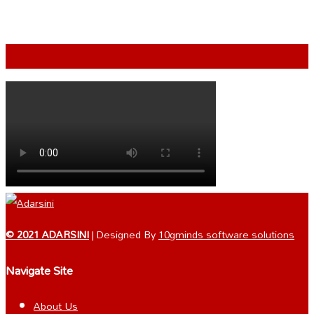
VIDEO
© 2021 ADARSINI
| Designed By
10gminds software solutions
Navigate Site
About Us