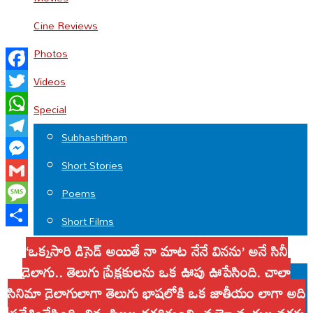
Cine Reviews
Photos
Facebook
Videos
Twitter
Special
WhatsApp
Subhashitham
Telegram
Short Stories
Messenger
Gmail
Poems
Message
Short Films
Share
‘ఒక్కసారి డిసైడ్ అయితే నా మాట నేనే వినను’ అనే సినీ
LOCAL
డైలాగు.. తెలుగు ప్రేక్షకులను ఒక ఊపు ఊపేసింది. చాలా
Tirumala
సినిమా డైలాగుల్లాగా తెలుగు భాషలోకి ఒక జాతీయం లాగా అది
Chittoor