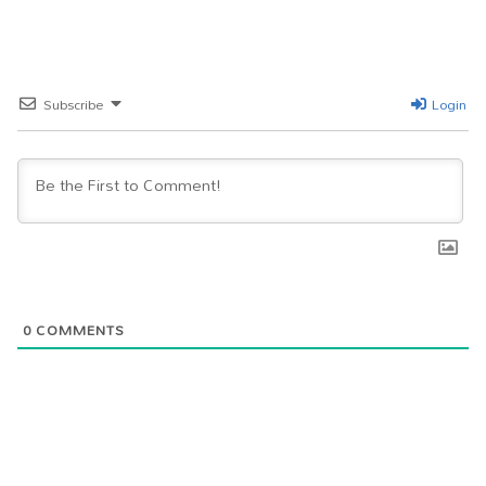
pp
m
er
Subscribe
Login
0
COMMENTS