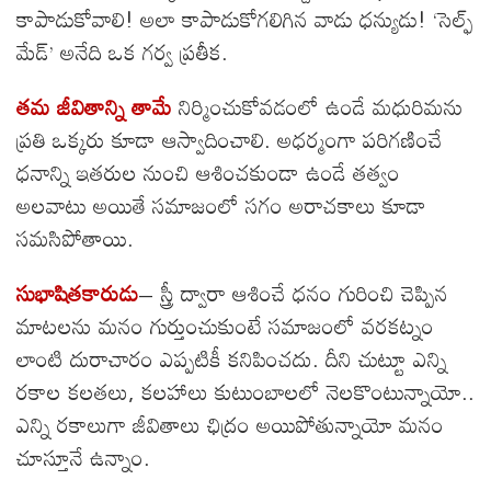
కాపాడుకోవాలి! అలా కాపాడుకోగలిగిన వాడు ధన్యుడు! ‘సెల్ఫ్
మేడ్’ అనేది ఒక గర్వ ప్రతీక.
తమ జీవితాన్ని తామే
నిర్మించుకోవడంలో ఉండే మధురిమను
ప్రతి ఒక్కరు కూడా ఆస్వాదించాలి. అధర్మంగా పరిగణించే
ధనాన్ని ఇతరుల నుంచి ఆశించకుండా ఉండే తత్వం
అలవాటు అయితే సమాజంలో సగం అరాచకాలు కూడా
సమసిపోతాయి.
సుభాషితకారుడు
– స్త్రీ ద్వారా ఆశించే ధనం గురించి చెప్పిన
మాటలను మనం గుర్తుంచుకుంటే సమాజంలో వరకట్నం
లాంటి దురాచారం ఎప్పటికీ కనిపించదు. దీని చుట్టూ ఎన్ని
రకాల కలతలు, కలహాలు కుటుంబాలలో నెలకొంటున్నాయో..
ఎన్ని రకాలుగా జీవితాలు ఛిద్రం అయిపోతున్నాయో మనం
చూస్తూనే ఉన్నాం.