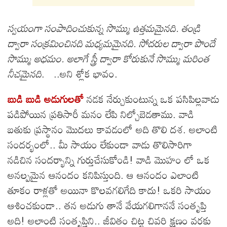
స్వయంగా సంపాదించుకున్న సొమ్ము ఉత్తమమైనది. తండ్రి
ద్వారా సంక్రమించినది మధ్యమమైనది. సోదరుల ద్వారా పొందే
సొమ్ము అధమం. అలాగే స్త్రీ ద్వారా కోరుకునే సొమ్ము మరింత
నీచమైనది
. ..అని శ్లోక భావం.
బుడి బుడి అడుగులతో
నడక నేర్చుకుంటున్న ఒక పసిపిల్లవాడు
పడిపోయిన ప్రతిసారీ మనం లేపి నిల్చోబెడతాము. వాడి
బతుకు ప్రస్థానం మొదలు కావడంలో అది తొలి దశ. అలాంటి
సందర్భంలో.. మీ సాయం లేకుండా వాడు తొలిసారిగా
నడిచిన సందర్భాన్ని గుర్తుచేసుకోండి! వాడి మొహం లో ఒక
అనల్పమైన ఆనందం కనిపిస్తుంది. ఆ ఆనందం ఎలాంటి
తూకం రాళ్లతో అయినా కొలవగలిగేది కాదు! ఒకరి సాయం
ఆశించకుండా.. తన అడుగు తానే వేయగలిగాననే సంతృప్తి
అది! అలాంటి సంతృప్తిని.. జీవితం చిట్ట చివరి క్షణం వరకు