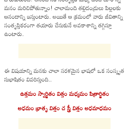
మనం మరిచిపోతున్నాం! చాలామంది తల్లిదండ్రులు పిల్లలకు
ఆనందాన్ని ఇస్తుంటారు. అయితే ఆ క్రమంలో వారు జీవితాన్ని
సంతృప్తికరంగా తయారు చేసుకునే అవకాశాన్ని తగ్గిస్తూ
ఉంటారు.
ఈ విషయాన్ని మనకు చాలా సరళమైన భాషలో ఒక సంస్కృత
సుభాషితం వివరిస్తుంది..
ఉత్తమం స్వార్జితం విత్తం మధ్యమం పిత్రార్జితం
అధమం భ్రాతృ విత్తం చ స్త్రీ విత్తం అధమాధమం