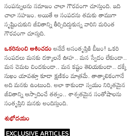
సంపన్నులను సమాజం చాలా గౌరవంగా చూస్తుంది. ఇది
చాలా సహజం. అయితే ఆ సంపదను తమకు తాముగా
సృష్టించుకుని జీవితాన్ని తీర్చిదిద్దుకున్న వారిని మరింత
గౌరవంగా చూస్తుది.
ఒకరినుంచి ఆశించడం
అనేదే అసంతృప్తికి బీజం! ఒకరి
సంపదలు మనకు దక్కాలనే ఊహ.. మన స్వేదం లేకుండా..
మన చెమట చిందకుండా.. మన కష్టం తెలియకుండా.. దక్కే
సుఖం యావత్తూ కూడా క్షణికం మాత్రమే. తాత్కాలికంగానే
అది మనకు ఉంటుంది. అలా కాకుండా స్వయం నిర్మితమైన
జీవితాన్ని ఆస్వాదించే తత్వం.. శాశ్వతమైన సంతోషాలను
సంతృప్తిని మనకు అందిస్తుంది.
శుభోదయం
EXCLUSIVE ARTICLES