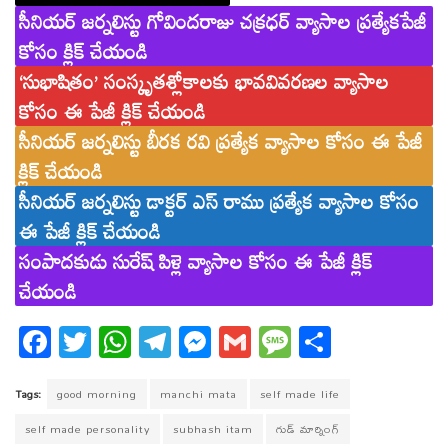
సీనియర్ జర్నలిస్టు గోవిందరాజు చక్రధర్ వ్యాసాల ప్రత్యేకపేజీ
కోసం క్లిక్ చేయండి
‘సుభాషితం’ సంస్కృతశ్లోకాలకు భావవివరణల వ్యాసాల
కోసం ఈ పేజీ క్లిక్ చేయండి
సీనియర్ జర్నలిస్టు బీరక రవి ప్రత్యేక వ్యాసాల కోసం ఈ పేజీ
క్లిక్ చేయండి
సీనియర్ జర్నలిస్టు డాక్టర్ ఎస్ రాము ప్రత్యేక వ్యాసాల కోసం
ఈ పేజీ క్లిక్ చేయండి
సంపాదకుడు సురేష్ పిళ్లె వ్యాసాల కోసం ఈ పేజీ క్లిక్
చేయండి
Fa
T
W
T
M
G
M
S
ce
wi
ha
el
es
m
es
ha
bo
tt
ts
eg
se
ail
sa
re
Tags:
good morning
manchi mata
self made life
ok
er
A
ra
ng
ge
self made personality
subhash itam
గుడ్ మార్నింగ్