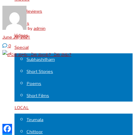
Cine Reviews
Photos
by
admin
Videos
June 28, 2021
0
Special
Subhashitham
Short Stories
Poems
Short Films
LOCAL
Tirumala
Chittoor