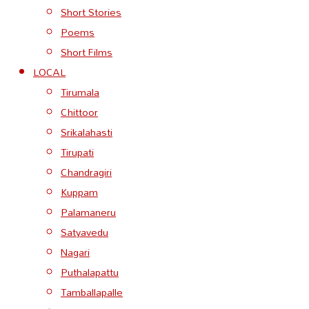
Short Stories
Poems
Short Films
LOCAL
Tirumala
Chittoor
Srikalahasti
Tirupati
Chandragiri
Kuppam
Palamaneru
Satyavedu
Nagari
Puthalapattu
Tamballapalle