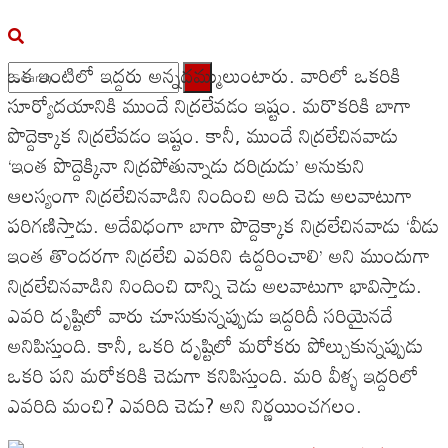
ఒక ఇంటిలో ఇద్దరు అన్నదమ్ములుంటారు. వారిలో ఒకరికి
సూర్యోదయానికి ముందే నిద్రలేవడం ఇష్టం. మరొకరికి బాగా
No Result
పొద్దెక్కాక నిద్రలేవడం ఇష్టం. కానీ, ముందే నిద్రలేచినవాడు
View All Result
‘ఇంత పొద్దెక్కినా నిద్రపోతున్నాడు దరిద్రుడు’ అనుకుని
ఆలస్యంగా నిద్రలేచినవాడిని నిందించి అది చెడు అలవాటుగా
పరిగణిస్తాడు. అదేవిధంగా బాగా పొద్దెక్కాక నిద్రలేచినవాడు ‘వీడు
ఇంత తొందరగా నిద్రలేచి ఎవరిని ఉద్దరించాలి’ అని ముందుగా
నిద్రలేచినవాడిని నిందించి దాన్ని చెడు అలవాటుగా భావిస్తాడు.
ఎవరి దృష్టిలో వారు చూసుకున్నప్పుడు ఇద్దరిదీ సరియైనదే
అనిపిస్తుంది. కానీ, ఒకరి దృష్టిలో మరోకరు పోల్చుకున్నప్పుడు
ఒకరి పని మరోకరికి చెడుగా కనిపిస్తుంది. మరి వీళ్ళ ఇద్దరిలో
ఎవరిది మంచి? ఎవరిది చెడు? అని నిర్ణయించగలం.