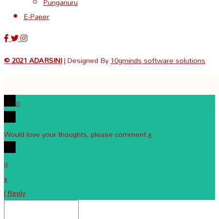
Punganuru
E-Paper
© 2021 ADARSINI
| Designed By
10gminds software solutions
0
Would love your thoughts, please comment.
x
(
)
x
|
Reply