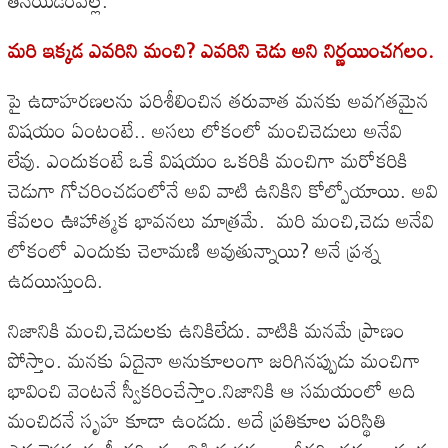
మరి ఇక్కడ ఎవరిని మంచి? ఎవరిని చెడు అని నిర్ణయించగలం.
పై ఉదాహరణలను పరిశీలించిన తరువాత మనకు అవగతమైన
విషయం ఏంటంటే.. అసలు లోకంలో మంచిచెడులు అనేవి
లేవు. ఎందుకంటే ఒకే విషయం ఒకరికి మంచిగా మరోకరికి
చెడుగా గోచరించడంలోనే అవి వాటి ఉనికిని కోల్పోయాయి. అవి
కేవలం ఊహాత్మక భావనలు మాత్రమే. మరి మంచి,చెడు అనేవి
లోకంలో ఎందుకు చెలామణి అవుతున్నాయి? అనే ప్రశ్న
ఉదయిస్తుంది.
నిజానికి మంచి,చెడులకు ఉనికిలేదు. వాటికి మనమే ప్రాణం
పోస్తాం. మనకు ఏదైనా అనుకూలంగా జరిగినప్పుడు మంచిగా
భావించి వెంటనే స్వీకరించేస్తాం.నిజానికి ఆ సమయంలో అది
మంచిదనే సృహ కూడా ఉండదు. అదే ప్రతికూల పరిస్థితి