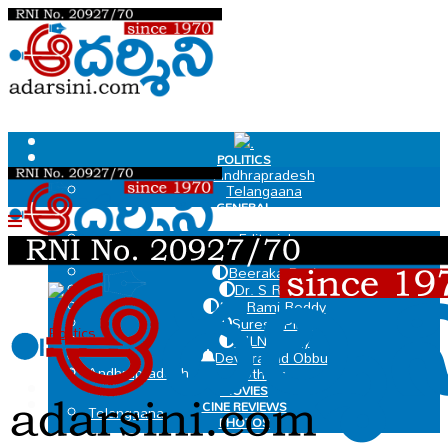
.
POLITICS
Andhrapradesh
Telangaana
GENERAL
EDIT PAGE
Editorial
Dr Govindaraju Chakradhar
Beeraka Ravi
Dr. S Ramu
.
MV Rami Reddy
Suresh Pillai
Politics
MLN Murty
Deviprasad Obbu
Andhrapradesh
Others
MOVIES
CINE REVIEWS
Telangaana
PHOTOS
VIDEOS