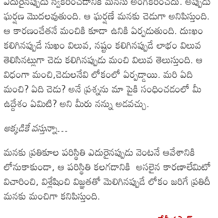
ఎదురైనప్పుడు స్వీకరించడానికి మనసు అంగీకరించదు. అప్పుడు
ఘర్షణ మొదలవుతుంది. ఆ ఘర్షణే మనకు చెడుగా అనిపిస్తుంది.
ఆ కారణంచేతనే మంచికి కూడా ఉనికి ఏర్పడుతుంది. దుఃఖం
కలిగినప్పుడే సుఖం విలువ, నష్టం కలిగినప్పుడే లాభం విలువ
తెలిసినట్లుగా చెడు కలిగినప్పుడు మంచి విలువ తెలుస్తుంది. ఆ
విధంగా మంచి,చెడులనేవి లోకంలో ఏర్పడ్డాయి. మరి ఏది
మంచి? ఏది చెడు? అనే ప్రశ్నను మా పైకి సంధించడంలో మీ
ఉద్దేశం ఏమిటి? అని మీరు నన్ను అడవచ్చు.
అక్కడికే వస్తున్నా…
మనకు ప్రతికూల పరిస్థితి ఎదురైనప్పుడు వెంటనే ఆవేశానికి
లోనుకాకుండా, ఆ పరిస్థితి కలగడానికి అసలైన కారణాలేమిటో
విచారించి, విశ్లేషించి విజ్ఞతతో మెలిగినప్పుడే లోకం జరిగే ప్రతిదీ
మనకు మంచిగా కనిపిస్తుంది.