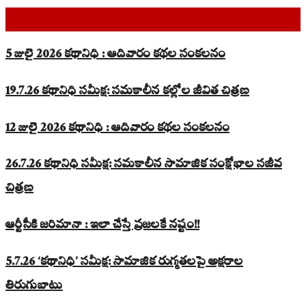
Top Read Stories
5 జులై 2026 కథానిధి : ఆదివారం కథల సంకలనం
19.7.26 కథానిధి సమీక్ష: సమకాలీన కల్లోల జీవిత చిత్రణ
12 జులై 2026 కథానిధి : ఆదివారం కథల సంకలనం
26.7.26 కథానిధి సమీక్ష: సమకాలీన సామాజిక సంక్షోభాల సజీవ
చిత్రణ
ఆర్టీసీకి జరిమానా : ఇలా చేస్తే ప్రజలకే నష్టం!!
5.7.26 ‘కథానిధి’ సమీక్ష: సామాజిక రుగ్మతలపై అక్షరాల
తిరుగుబాటు