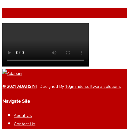
VIDEO
© 2021 ADARSINI
| Designed By
10gminds software solutions
Navigate Site
About Us
Contact Us