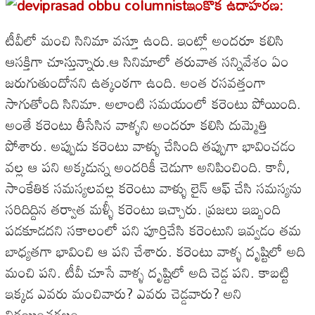
ఇంకొక ఉదాహరణ:
టీవీలో మంచి సినిమా వస్తూ ఉంది. ఇంట్లో అందరూ కలిసి
ఆసక్తిగా చూస్తున్నారు.ఆ సినిమాలో తరువాత సన్నివేశం ఏం
జరుగుతుందోనని ఉత్కంఠగా ఉంది. అంత రసవత్తంగా
సాగుతోంది సినిమా. అలాంటి సమయంలో కరెంటు పోయింది.
అంతే కరెంటు తీసేసిన వాళ్ళని అందరూ కలిసి దుమ్మెత్తి
పోశారు. అప్పుడు కరెంటు వాళ్ళు చేసింది తప్పుగా భావించడం
వల్ల ఆ పని అక్కడున్న అందరికీ చెడుగా అనిపించింది. కానీ,
సాంకేతిక సమస్యలవల్ల కరెంటు వాళ్ళు లైన్ ఆఫ్ చేసి సమస్యను
సరిదిద్దిన తర్వాత మళ్ళీ కరెంటు ఇచ్చారు. ప్రజలు ఇబ్బంది
పడకూడదని సకాలంలో పని పూర్తిచేసి కరెంటుని ఇవ్వడం తమ
బాధ్యతగా భావించి ఆ పని చేశారు. కరెంటు వాళ్ళ దృష్టిలో అది
మంచి పని. టీవీ చూసే వాళ్ళ దృష్టిలో అది చెడ్డ పని. కాబట్టి
ఇక్కడ ఎవరు మంచివారు? ఎవరు చెడ్డవారు? అని
నిర్ణయించగలం.