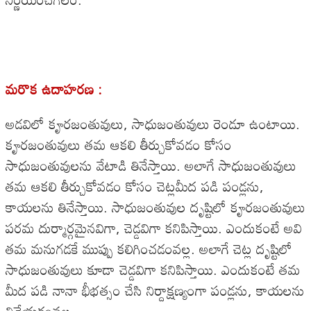
మరొక ఉదాహరణ :
అడవిలో కౄరజంతువులు, సాధుజంతువులు రెండూ ఉంటాయి.
కౄరజంతువులు తమ ఆకలి తీర్చుకోవడం కోసం
సాధుజంతువులను వేటాడి తినేస్తాయి. అలాగే సాధుజంతువులు
తమ ఆకలి తీర్చుకోవడం కోసం చెట్లమీద పడి పండ్లను,
కాయలను తినేస్తాయి. సాధుజంతువుల దృష్టిలో కౄరజంతువులు
పరమ దుర్మార్గమైనవిగా, చెడ్డవిగా కనిపిస్తాయి. ఎందుకంటే అవి
తమ మనుగడకే ముప్పు కలిగించడంవల్ల. అలాగే చెట్ల దృష్టిలో
సాధుజంతువులు కూడా చెడ్డవిగా కనిపిస్తాయి. ఎందుకంటే తమ
మీద పడి నానా భీభత్సం చేసి నిర్దాక్షణ్యంగా పండ్లను, కాయలను
తినేయడంవల్ల.