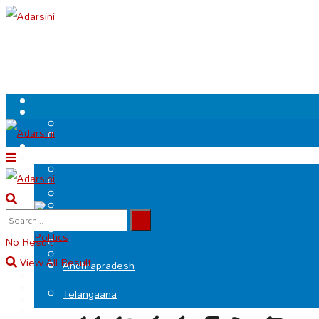
.
Politics
No Result
View All Result
Andhrapradesh
Telangaana