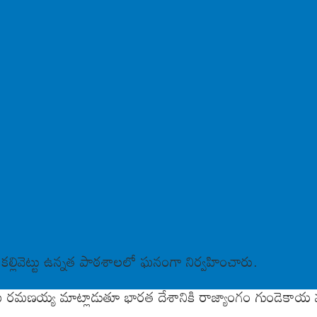
 కల్లివెట్టు ఉన్నత పాఠశాలలో ఘనంగా నిర్వహించారు.
రమణయ్య మాట్లాడుతూ భారత దేశానికి రాజ్యాంగం గుండెకాయ వంటి