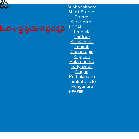
ట్
SPECIAL
Subhashitham
Short Stories
Poems
Short Films
 శాస్త్ర ప్రయోగ ప్రదర్శన
LOCAL
Tirumala
Chittoor
Srikalahasti
Tirupati
Chandragiri
Kuppam
Palamaneru
Satyavedu
Nagari
Puthalapattu
Tamballapalle
Punganuru
E-PAPER