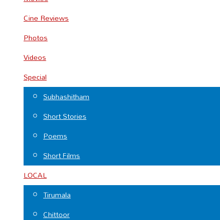
Cine Reviews
Photos
Videos
Special
Subhashitham
Short Stories
Poems
Short Films
LOCAL
Tirumala
Chittoor