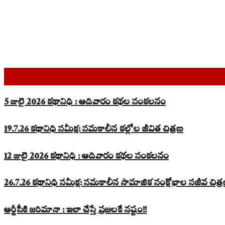
Top Read Stories
5 జులై 2026 కథానిధి : ఆదివారం కథల సంకలనం
19.7.26 కథానిధి సమీక్ష: సమకాలీన కల్లోల జీవిత చిత్రణ
12 జులై 2026 కథానిధి : ఆదివారం కథల సంకలనం
26.7.26 కథానిధి సమీక్ష: సమకాలీన సామాజిక సంక్షోభాల సజీవ చిత్
ఆర్టీసీకి జరిమానా : ఇలా చేస్తే ప్రజలకే నష్టం!!