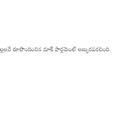
పిల్లలచే రూపొందించిన మాక్ పార్లమెంట్ అబ్బురపరచింది.