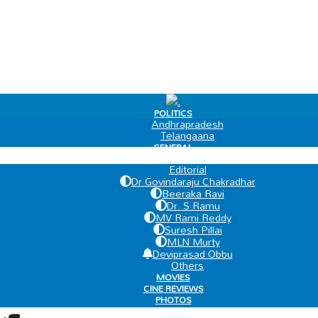
.
POLITICS
Andhrapradesh
Telangaana
GENERAL
EDIT PAGE
Editorial
Dr Govindaraju Chakradhar
Beeraka Ravi
Dr. S Ramu
MV Rami Reddy
Suresh Pillai
MLN Murty
Deviprasad Obbu
Others
MOVIES
CINE REVIEWS
PHOTOS
VIDEOS