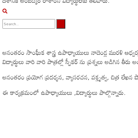
దేశానికి అంబేద్కర్ రాశారని విద్యార్థులకు తెలిపారు.
No Result
View All Result
అనంతరం సాంఘీక శాస్త్ర ఉపాధ్యాయులు నాదెండ్ల మురళి ఆధ్వర్యం
విద్యార్థులు వారి వారి పాత్రల్లో స్పీకర్ ను ప్రశ్నలు అడిగిన తీరు
అనంతరం ప్రయోగ ప్రదర్శన, వ్యాసరచన, వక్తృత్వ, చిత్ర లేఖన ప
ఈ కార్యక్రమంలో ఉపాధ్యాయులు ,విద్యార్థులు పాల్గొన్నారు.