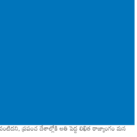
దని, ప్రపంచ దేశాల్లోకి అతి పెద్ద లిఖిత రాజ్యాంగం మన