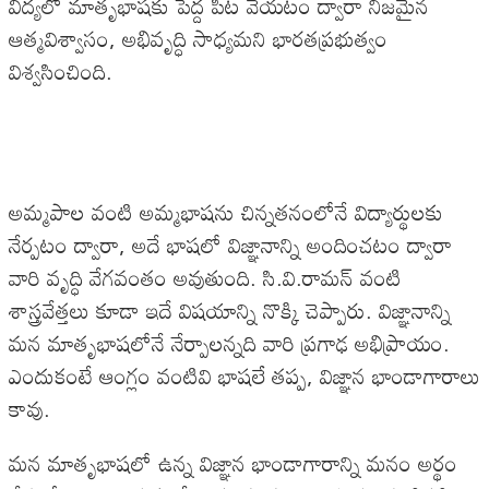
విద్యలో మాతృభాషకు పెద్ద పీట వేయటం ద్వారా నిజమైన
ఆత్మవిశ్వాసం, అభివృద్ధి సాధ్యమని భారతప్రభుత్వం
విశ్వసించింది.
అమ్మపాల వంటి అమ్మభాషను చిన్నతనంలోనే విద్యార్థులకు
నేర్పటం ద్వారా, అదే భాషలో విజ్ఞానాన్ని అందించటం ద్వారా
వారి వృద్ధి వేగవంతం అవుతుంది. సి.వి.రామన్ వంటి
శాస్త్రవేత్తలు కూడా ఇదే విషయాన్ని నొక్కి చెప్పారు. విజ్ఞానాన్ని
మన మాతృభాషలోనే నేర్పాలన్నది వారి ప్రగాఢ అభిప్రాయం.
ఎందుకంటే ఆంగ్లం వంటివి భాషలే తప్ప, విజ్ఞాన భాండాగారాలు
కావు.
మన మాతృభాషలో ఉన్న విజ్ఞాన భాండాగారాన్ని మనం అర్థం