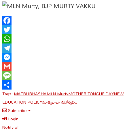
Facebook
Twitter
WhatsApp
Telegram
Messenger
Gmail
Message
Tags:
MATRUBHASHA
MLN Murty
MOTHER TONGUE DAY
NEW
Share
EDUCATION POLICY
మాతృభాషా దినోత్సవం
Subscribe
Login
Notify of