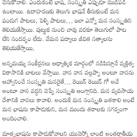
చేసుకోవాలి. ఎందుకంటే భాష, సంస్కృతి ఎప్పుడూ ముడిపడి
ఉంటాయి. ఉదాహరణకు తెలుగు భాషనే తీసుకుంటే మన
పండుగ పాటలు, పెళ్ళి పాటలు… ఇలా ఎన్నో మన సంస్కృతిని
తెలియజేస్తాయి. పుట్టుక నుంచి చావు వరకూ తెలుగులో పాట
లేని సందర్భం లేదు. వేమన పద్యాలు జీవిత సత్యాలను
తెలియజేస్తాయి,
అన్నమయ్య సంకీర్తనలు ఆధ్యాత్మిక మార్గంలో నడిపిస్తూనే వ్యక్తిత్వ
వికాసానికి బాటలు వేస్తాయి. వాన వాన వల్లప్పా అంటూ వానను
ఆహ్వానించే సంస్కృతి మనదైతే… రెయిన్ రెయిన్ గో అవే
అంటూ వాన వద్దని చెప్పే సంస్కృతి ఆంగ్లానిది. మన వ్యవసాయ
దేశానికి వానలు కావాలి. అందుకే మన సంస్కృతి బతకాలి అంటే
మన భాషను కాపాడుకుని, మన ముందు తరాలకు సగర్వంగా
అందించాలి.
మాతృభాషను కాపాడుకోవాలని యునెస్కో లాంటి అంతర్జాతీయ