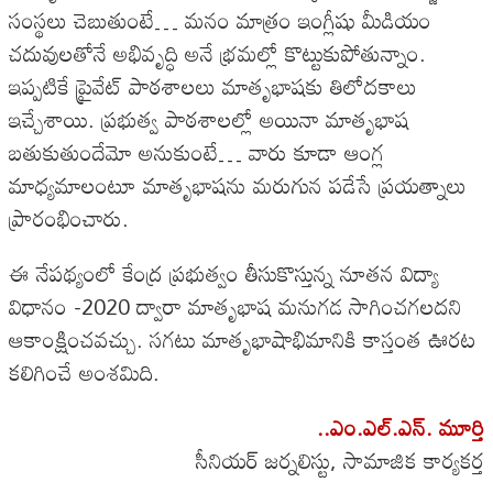
సంస్థలు చెబుతుంటే… మనం మాత్రం ఇంగ్లీషు మీడియం
చదువులతోనే అభివృద్ధి అనే భ్రమల్లో కొట్టుకుపోతున్నాం.
ఇప్పటికే ప్రైవేట్ పాఠశాలలు మాతృభాషకు తిలోదకాలు
ఇచ్చేశాయి. ప్రభుత్వ పాఠశాలల్లో అయినా మాతృభాష
బతుకుతుందేమో అనుకుంటే… వారు కూడా ఆంగ్ల
మాధ్యమాలంటూ మాతృభాషను మరుగున పడేసే ప్రయత్నాలు
ప్రారంభించారు.
ఈ నేపథ్యంలో కేంద్ర ప్రభుత్వం తీసుకొస్తున్న నూతన విద్యా
విధానం -2020 ద్వారా మాతృభాష మనుగడ సాగించగలదని
ఆకాంక్షించవచ్చు. సగటు మాతృభాషాభిమానికి కాస్తంత ఊరట
కలిగించే అంశమిది.
..ఎం.ఎల్.ఎన్. మూర్తి
సీనియర్ జర్నలిస్టు, సామాజిక కార్యకర్త