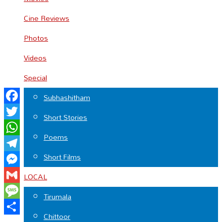
Cine Reviews
Photos
Videos
Special
Subhashitham
Facebook
Short Stories
Twitter
Poems
WhatsApp
Short Films
Telegram
Messenger
LOCAL
Gmail
Tirumala
Message
Chittoor