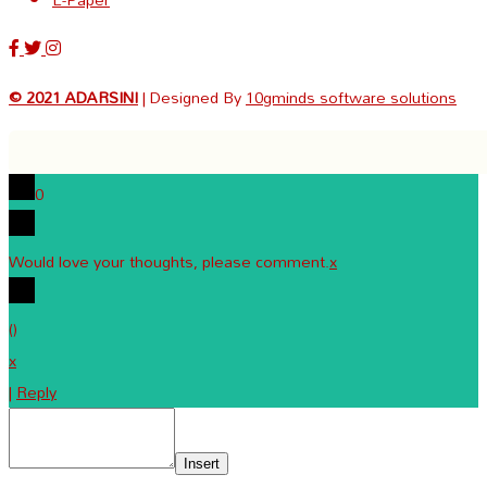
© 2021 ADARSINI
| Designed By
10gminds software solutions
0
Would love your thoughts, please comment.
x
(
)
x
|
Reply
Insert