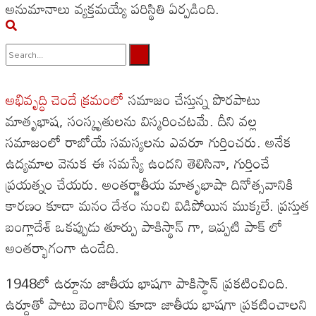
అనుమానాలు వ్యక్తమయ్యే పరిస్థితి ఏర్పడింది.
No Result
అభివృద్ధి చెందే క్రమంలో
సమాజం చేస్తున్న పొరపాటు
View All Result
మాతృభాష, సంస్కృతులను విస్మరించటమే. దీని వల్ల
సమాజంలో రాబోయే సమస్యలను ఎవరూ గుర్తించరు. అనేక
ఉద్యమాల వెనుక ఈ సమస్యే ఉందని తెలిసినా, గుర్తించే
ప్రయత్నం చేయరు. అంతర్జాతీయ మాతృభాషా దినోత్సవానికి
కారణం కూడా మనం దేశం నుంచి విడిపోయిన ముక్కలే. ప్రస్తుత
బంగ్లాదేశ్ ఒకప్పుడు తూర్పు పాకిస్థాన్ గా, ఇప్పటి పాక్ లో
అంతర్భాగంగా ఉండేది.
1948లో ఉర్దూను జాతీయ భాషగా పాకిస్థాన్ ప్రకటించింది.
ఉర్దూతో పాటు బెంగాలీని కూడా జాతీయ భాషగా ప్రకటించాలని