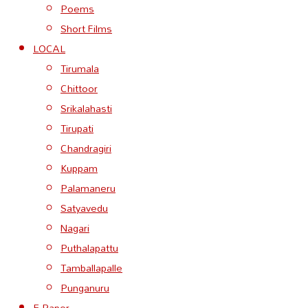
Poems
Short Films
LOCAL
Tirumala
Chittoor
Srikalahasti
Tirupati
Chandragiri
Kuppam
Palamaneru
Satyavedu
Nagari
Puthalapattu
Tamballapalle
Punganuru
E-Paper