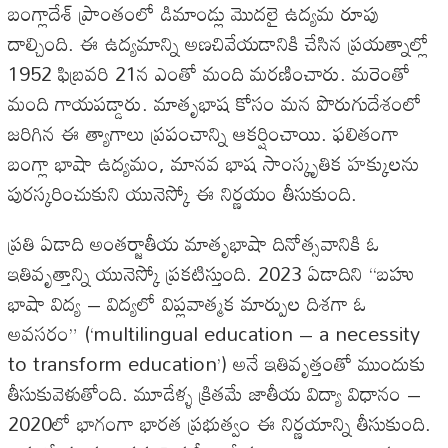
బంగ్లాదేశ్ ప్రాంతంలో డిమాండ్లు మొదలై ఉద్యమ రూపు
దాల్చింది. ఈ ఉద్యమాన్ని అణచివేయడానికి చేసిన ప్రయత్నాల్లో
1952 ఫిబ్రవరి 21న ఎంతో మంది మరణించారు. మరెంతో
మంది గాయపడ్డారు. మాతృభాష కోసం మన పొరుగుదేశంలో
జరిగిన ఈ త్యాగాలు ప్రపంచాన్ని ఆకర్షించాయి. ఫలితంగా
బంగ్లా భాషా ఉద్యమం, మానవ భాష సాంస్కృతిక హక్కులను
పురస్కరించుకుని యునెస్కో ఈ నిర్ణయం తీసుకుంది.
ప్రతి ఏడాది అంతర్జాతీయ మాతృభాషా దినోత్సవానికి ఓ
ఇతివృత్తాన్ని యునెస్కో ప్రకటిస్తుంది. 2023 ఏడాదిని “బహు
భాషా విద్య – విద్యలో విప్లవాత్మక మార్పుల దిశగా ఓ
అవసరం” (‘multilingual education – a necessity
to transform education’) అనే ఇతివృత్తంతో ముందుకు
తీసుకువెళుతోంది. మూడేళ్ళ క్రితమే జాతీయ విద్యా విధానం –
2020లో భాగంగా భారత ప్రభుత్వం ఈ నిర్ణయాన్ని తీసుకుంది.