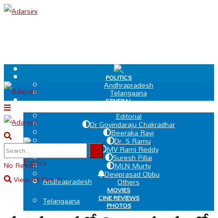
.
POLITICS
Andhrapradesh
Telangaana
GENERAL
EDIT PAGE
Editorial
Dr Govindaraju Chakradhar
Beeraka Ravi
Dr. S Ramu
.
MV Rami Reddy
Suresh Pillai
Politics
No Result
MLN Murty
Deviprasad Obbu
View All Result
Andhrapradesh
Others
MOVIES
CINE REVIEWS
Telangaana
PHOTOS
VIDEOS