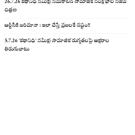
26.7.26 కథానిధి సమీక్ష: సమకాలీన సామాజిక సంక్షోభాల సజీవ
చిత్రణ
ఆర్టీసీకి జరిమానా : ఇలా చేస్తే ప్రజలకే నష్టం!!
5.7.26 ‘కథానిధి’ సమీక్ష: సామాజిక రుగ్మతలపై అక్షరాల
తిరుగుబాటు