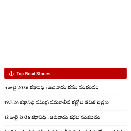
Top Read Stories
5 జులై 2026 కథానిధి : ఆదివారం కథల సంకలనం
19.7.26 కథానిధి సమీక్ష: సమకాలీన కల్లోల జీవిత చిత్రణ
12 జులై 2026 కథానిధి : ఆదివారం కథల సంకలనం