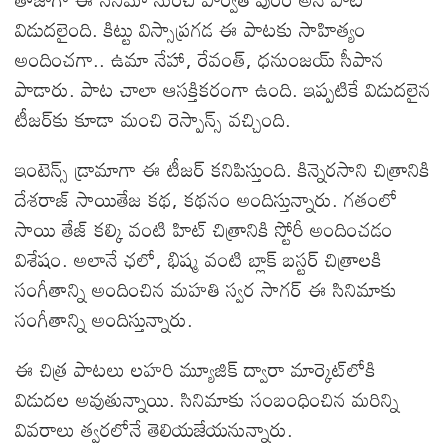
విడుదలైంది. కిట్టు విస్సాప్రగడ ఈ పాటకు సాహిత్యం
అందించగా.. ఉమా నేహా, రేవంత్, ధనుంజయ్ సీపాన
పాడారు. పాట చాలా ఆసక్తికరంగా ఉంది. ఇప్పటికే విడుదలైన
టీజర్‌కు కూడా మంచి రెస్పాన్స్ వచ్చింది.
ఇంటెన్స్ డ్రామాగా ఈ టీజర్ కనిపిస్తుంది. కిన్నెరసాని చిత్రానికి
దేశరాజ్ సాయితేజ క‌థ, క‌థ‌నం అందిస్తున్నారు. గ‌తంలో
సాయి తేజ్ క‌ల్కి వంటి హిట్ చిత్రానికి స్టోరీ అందించ‌డం
విశేషం. అలానే ఛ‌లో, భిష్మ వంటి బ్లాక్ బ‌స్ట‌ర్ చిత్రాల‌కి
సంగీతాన్ని అందించిన మ‌హ‌తి స్వర సాగ‌ర్ ఈ సినిమాకు
సంగీతాన్ని అందిస్తున్నారు.
ఈ చిత్ర పాటలు లహరి మ్యూజిక్ ద్వారా మార్కెట్‌లోకి
విడుదల అవుతున్నాయి. సినిమాకు సంబంధించిన మరిన్ని
వివరాలు త్వరలోనే తెలియజేయనున్నారు.