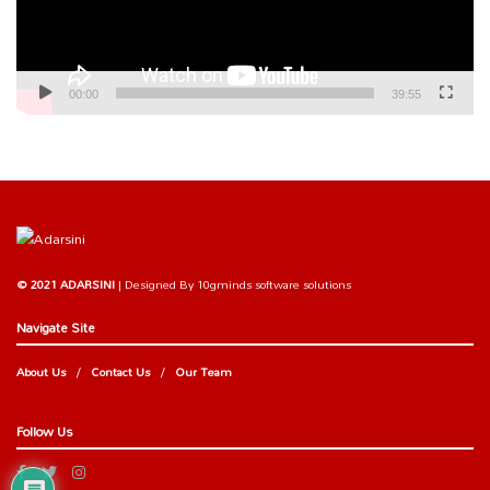
00:00
39:55
© 2021 ADARSINI
| Designed By
10gminds software solutions
Navigate Site
About Us
Contact Us
Our Team
Follow Us