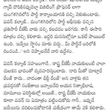
గ్యాప్ దొరికినప్పుడెల్లా విజిటింగ్ ప్రొఫెసర్ లాగా
మంగళగిరిలోని పార్టీ కార్యాలయానికి వచ్చి వెళుతుంటారు.
పవన్ కల్యాణ్.. మంగళగిరిలోని పార్టీ ఆఫీసుకు వచ్చిన
ప్రతిసారీ బీజేపీ వారు వచ్చి కలవడం జరగదు. కానీ ఈసారి
మాత్రం వచ్చి కలిశారు. ఇద్దరి మనసుల్లోనూ ఒకటే పాయింట్
ఉంది. ‘బద్వేలు స్థానం మాకు వద్దు.. మీ పార్టీనే బరిలోకి
దించండి..’ అని చెప్పాలనేదే వారి ఉద్దేశం.
పవన్ కల్యాణ్ సహజంగానే.. రాష్ట్ర బీజేపీ నాయకులంటే చాలా
చులకన భావంతో వ్యవహరిస్తుంటారు. ‘నాది మీతో మాట్లాడే
రేంజ్ కాదు.. నాదంతా ఢిల్లీ రేంజ్’ అని వాళ్లకు తన
ప్రవర్తనతో సంకేతాలు ఇవ్వాలనేది ఆయన నిత్యాభిలాష.
మామూలు పరిస్థితుల్లో అయితే.. రాష్ట్ర బీజేపీ నాయకులు
కూడా పవన్ ను ఏమాత్రం పట్టించుకోరు గానీ.. ఇప్పుడే
బద్వేలును వదిలించుకోడానికి ప్రత్యేకంగా తామే వెళ్లి కలిశారు.