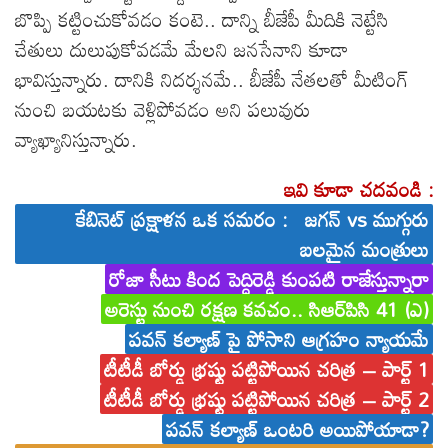
బొప్పి కట్టించుకోవడం కంటె.. దాన్ని బీజేపీ మీదికి నెట్టేసి
చేతులు దులుపుకోవడమే మేలని జనసేనాని కూడా
భావిస్తున్నారు. దానికి నిదర్శనమే.. బీజేపీ నేతలతో మీటింగ్
నుంచి బయటకు వెళ్లిపోవడం అని పలువురు
వ్యాఖ్యానిస్తున్నారు.
ఇవి కూడా చదవండి :
కేబినెట్ ప్రక్షాళన ఒక సమరం : జగన్ vs ముగ్గురు
బలమైన మంత్రులు
రోజా సీటు కింద పెద్దిరెడ్డి కుంపటి రాజేస్తున్నారా
అరెస్టు నుంచి రక్షణ కవచం.. సిఆర్‌పిసి 41 (ఎ)
పవన్ కల్యాణ్ పై పోసాని ఆగ్రహం న్యాయమే
టీటీడీ బోర్డు భ్రష్టు పట్టిపోయిన చరిత్ర – పార్ట్ 1
టీటీడీ బోర్డు భ్రష్టు పట్టిపోయిన చరిత్ర – పార్ట్ 2
పవన్ కల్యాణ్ ఒంటరి అయిపోయాడా?