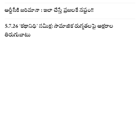
ఆర్టీసీకి జరిమానా : ఇలా చేస్తే ప్రజలకే నష్టం!!
5.7.26 ‘కథానిధి’ సమీక్ష: సామాజిక రుగ్మతలపై అక్షరాల
తిరుగుబాటు