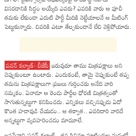
విసరడానికి సిద్ధం అయ్యేది ఎవరు? ఎవరికి వారు ఆ పూచీ
తమకు లేకుండా ఎదుటి పార్టీ మీదికి నెట్టేయాలనే ఆ మీటింగ్
పెట్టుకున్నారు. చివరికి ఎటూ తేల్చకుండానే లేచి వెళ్లిపోయారు.
పవన్ కల్యాణ్- బీజేపీ
ఇరువురూ తాము మిత్రపక్షాలు అని
చెప్పుకుంటూ ఉంటారు. ఎందుకంటే, తామై చెప్పుకుంటే తప్ప
తమను మిత్రపక్షాలుగా ప్రజలు గుర్తించరు అనేది వారి
నమ్మకం. ఏనాడూ ఆ రెండు పార్టీల ధోరణి మిత్రత్వంతో
సాగుతున్నట్టుగా కనిపించదు. ఎన్నికలు వచ్చినప్పుడు ఏదో
కొంత హడావుడి చేయడం.. ఆ తర్వాత.. ఎవరిదారి వారిదే
అన్నట్టుగా వ్యవహరించడం మామూలే.
జనసేనాని పవన్ కల్యాణ్.. తన సినిమా షూటింగుల మధ్యలో