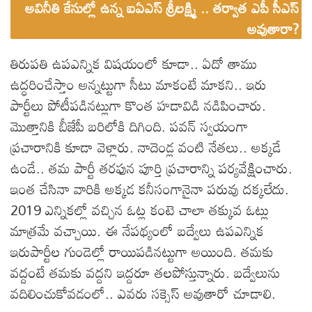
అవినీతి కేసుల్లో ఉన్న ఐఏఎస్ శ్రీలక్ష్మి .. తర్వాత ఎపీ సీఎస్
అవుతారా?
తిరుపతి ఉపఎన్నిక విషయంలో కూడా.. ఏదో తాము
ఉద్ధరించేస్తాం అన్నట్టుగా సీటు మాకంటే మాకని.. ఇరు
పార్టీలు పోటీపడినట్లుగా కొంత హడావిడి నడిపించారు.
మొత్తానికి బీజేపీ బరిలోకి దిగింది. పవన్ స్వయంగా
ప్రచారానికి కూడా వెళ్లారు. నాదెండ్ల వంటి నేతలు.. అక్కడే
ఉండే.. తమ పార్టీ తరఫున పూర్తి ప్రచారాన్ని పర్యవేక్షించారు.
ఇంత చేసినా వారికి అక్కడ కనీసంగానైనా పరువు దక్కలేదు.
2019 ఎన్నికల్లో వచ్చిన ఓట్ల కంటె చాలా తక్కువ ఓట్లు
మాత్రమే వచ్చాయి. ఈ నేపథ్యంలో బద్వేలు ఉపఎన్నిక
ఇరుపార్టీల గుండెల్లో రాయిపడినట్టుగా అయింది. తమకు
వద్దంటే తమకు వద్దని ఇద్దరూ తలపోస్తున్నారు. బద్వేలును
వదిలించుకోవడంలో.. ఎవరు సక్సెస్ అవుతారో చూడాలి.