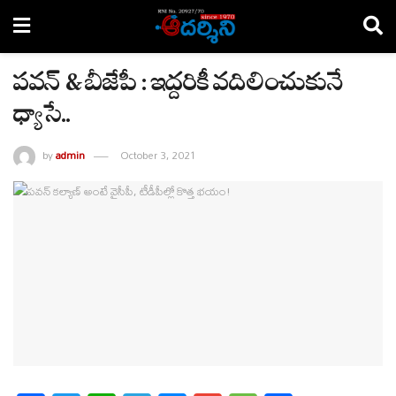
పవన్ & బీజేపీ : ఇద్దరికీ వదిలించుకునే
ధ్యాసే..
by
admin
October 3, 2021