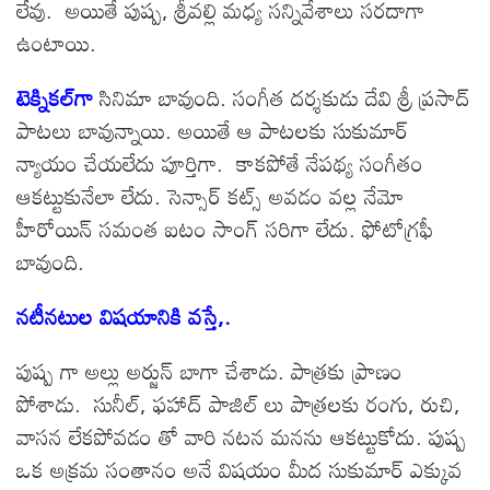
లేవు. అయితే పుష్ప, శ్రీవల్లి మధ్య సన్నివేశాలు సరదాగా
ఉంటాయి.
టెక్నికల్‌గా
సినిమా బావుంది. సంగీత దర్శకుడు దేవి శ్రీ ప్రసాద్
పాటలు బావున్నాయి. అయితే ఆ పాటలకు సుకుమార్
న్యాయం చేయలేదు పూర్తిగా. కాకపోతే నేపథ్య సంగీతం
ఆకట్టుకునేలా లేదు. సెన్సార్ కట్స్ అవడం వల్ల నేమో
హీరోయిన్ సమంత ఐటం సాంగ్ సరిగా లేదు. ఫోటోగ్రఫీ
బావుంది.
నటీనటుల విషయానికి వస్తే,.
పుష్ప గా అల్లు అర్జున్ బాగా చేశాడు. పాత్రకు ప్రాణం
పోశాడు. సునీల్, ఫహాద్ పాజిల్ లు పాత్రలకు రంగు, రుచి,
వాసన లేకపోవడం తో వారి నటన మనను ఆకట్టుకోదు. పుష్ప
ఒక అక్రమ సంతానం అనే విషయం మీద సుకుమార్ ఎక్కువ