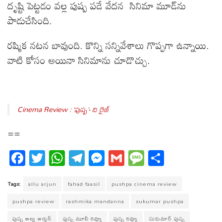
దృష్టి పెట్టడం వల్ల పుష్ప పడే వేదన సినిమా మూడ్‌ను
పాడుచేసింది.
రష్మిక నటన బావుంది. కొన్ని సన్నివేశాలు గొప్పగా ఉన్నాయి.
వాటి కోసం అయినా సినిమాను చూడొచ్చు.
Cinema Review : ‘పుష్ప’- ది రైజ్
==
Fa
T
W
T
M
G
M
S
ce
wi
ha
el
es
m
es
ha
bo
tt
ts
eg
se
ail
sa
re
Tags:
allu arjun
fahad faasil
pushpa cinema review
ok
er
A
ra
ng
ge
pushpa review
rashmika mandanna
sukumar pushpa
pp
m
er
పుష్ప అల్లు అర్జున్
పుష్ప మూవీ రివ్యూ
పుష్ప రివ్యూ
సుకుమార్ పుష్ప