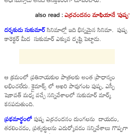
also read :
ఎర్రచందనం మాఫియానే ‘పుష్ప’
దర్శకుడు సుకుమార్
సినిమాల్లో ఇది భిన్నమైన సినిమా. పుష్ప
కారెక్టర్ మీద సుకుమార్ ఎక్కువ దృష్టి పెట్టాడు.
ఆ క్రమంలో ప్రతినాయకుల పాత్రలకు అంత ప్రాధాన్యం
లభించలేదు. క్లైమాక్స్ లో ఆఖరి పావుగంట పుష్ప, ఎస్పీ
షెకావత్ మధ్య వచ్చే సన్నివేశాలలో సుకుమార్ మార్క్
కనపడుతుంది.
ప్రథమార్థంలో
పుష్ప ఎర్రచందనం దుంగలను దాయడం,
తరలించడం, ప్రత్యర్థులను ఎదుర్కోవడం సన్నివేశాలు గొప్పగా