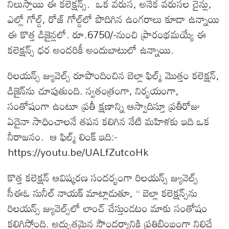
నిలుస్తాయి ఈ కలెక్షన్స్. ఒక వరుస, అనేక వరుసల చైన్లు,
ఎల్లో గోల్డ్‌, రోజ్‌ గోల్డ్‌లో పొదిగిన ఉంగరాలు కూడా ఉన్నాయి
ఈ కొత్త డిజైన్లలో. రూ.6750/-నుంచి ప్రారంభమయ్యే ఈ
కలెక్షన్స్ ధర అందరికీ అందుబాటులో ఉన్నాయి.
రిలయన్స్ జ్యువెల్స్ రూపొందించిన బెల్లా ఫిల్మ్‌ మొత్తం కలెక్షన్‌,
డిజైన్‌ను చూపుతుంది. స్వతంత్రంగా, నిర్భయంగా,
సంతోషంగా ఉంటూ ప్రతీ క్షణాన్ని ఆస్వాదిస్తూ ప్రతీరోజు
ఏదైనా సాధించాలనే తపన కలిగిన నేటి మహిళకు ఇది ఒక
నీరాజనం. ఆ ఫిల్మ్‌ లింక్‌ ఇది:-
https://youtu.be/UALfZutcoHk
కొత్త కలెక్షన్‌ ఆవిష్కరణ సందర్బంగా రిలయన్స్ జ్యువెల్స్
సీఈఓ సునీల్‌ నాయక్‌ మాట్లాడుతూ, “ బెల్లా కలెక్షన్స్‌ను
రిలయన్స్ జ్యువెల్స్‌లో లాంచ్ చేస్తుండటం మాకు సంతోషం
కలిగిస్తోంది. అద్భుతమైన సౌందర్యానికి ప్రతిబింబంగా నిలిచే