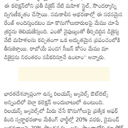
ఈ కలెక్షన్‌లోని ప్రతీ డిజైన్‌ నేటి మహిళ స్టైల్, సౌందర్యాన్ని
ద్విగుణీకృతం చేస్తాయి. సమకాలీన ఆభరణాల్లో ఈ సరసమైన
రేంజ్‌ అందిస్తుండటం మా కొనుగోలుదారులపై మేము చూపే
శ్రద్ధను తెలియజేస్తుంది. ఎంతో నైపుణ్యంతో తీర్చిదిద్దిన డిజైన్లు
నేటి మహిళలను కచ్చితంగా ఒక అద్భుతమైన ప్రపంచంలోకి
తీసుకెళ్తాయి. రాబోయే పండగ సీజన్‌ కోసం మేము మా
డిజైన్లను నిరంతరం నవీకరిస్తూనే ఉంటాం” అన్నారు.
భారతదేశవ్యాప్తంగా ఉన్న రిలయన్స్ జ్యువెల్స్ ఔట్‌లెట్స్‌
అన్నింటిలో బెల్లా కలెక్షన్‌ అందుబాటులో ఉంటుంది.
రిలయన్స్‌ జ్యువెల్స్‌లో మీరు చేసే కొనుగోలుపై ప్రత్యేక ఆఫర్‌
కింది స్వర్ణాభరణాల మేకింగ్‌ ఛార్జీల్లో 20% వరకు, డైమండ్‌
ఆభరణాలపై 20% పొందవచ్చు. అన్ని ప్రాంతాల్లోని మా స్టోర్‌