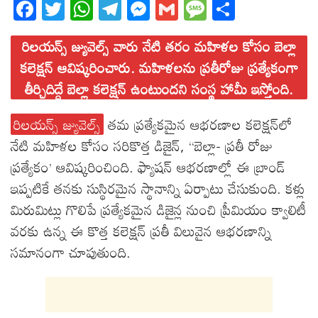
Fa
T
W
T
M
G
M
S
ce
wi
ha
el
es
m
es
ha
రిలయన్స్ జ్యువెల్స్ వారు నేటి తరం మహిళల కోసం బెల్లా
bo
tt
ts
eg
se
ail
sa
re
కలెక్షన్‌ ఆవిష్కరించారు. మహిళలను ప్రతీరోజు ప్రత్యేకంగా
ok
er
A
ra
ng
ge
తీర్చిదిద్దే బెల్లా కలెక్షన్‌ ఉంటుందని సంస్థ హామీ ఇస్తోంది.
pp
m
er
రిలయన్స్ జ్యువెల్స్
తమ ప్రత్యేకమైన ఆభరణాల కలెక్షన్‌లో
నేటి మహిళల కోసం సరికొత్త డిజైన్‌, “బెల్లా- ప్రతీ రోజు
ప్రత్యేకం’ ఆవిష్కరించింది. ఫ్యాషన్ ఆభరణాల్లో ఈ బ్రాండ్‌
ఇప్పటికే తనకు సుస్థిరమైన స్థానాన్ని ఏర్పాటు చేసుకుంది. కళ్లు
మిరుమిట్లు గొలిపే ప్రత్యేకమైన డిజైన్ల నుంచి ప్రీమియం క్వాలిటీ
వరకు ఉన్న ఈ కొత్త కలెక్షన్‌ ప్రతీ విలువైన ఆభరణాన్ని
సమానంగా చూపుతుంది.