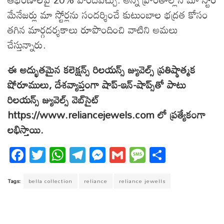
మేనేజర్లు మా స్టోర్లను సందర్శించే కుటుంబాల భద్రత కోసం
తగిన మార్గదర్శకాలు రూపొందించి వాటిని అమలు
చేస్తున్నారు.
ఈ అద్భుతమైన కలెక్షన్స్ రిలయన్స్ జ్యువెల్స్‌ ప్రతిష్ఠాత్మక
షోరూములు, దేశవ్యాప్తంగా షాప్‌-ఇన్-షాప్స్‌తో పాటు
రిలయన్స్ జ్యువెల్స్‌ వెబ్‌సైట్‌
https://www.reliancejewels.com లో ప్రత్యేకంగా
లభిస్తాయి.
Fa
T
W
T
M
G
M
S
ce
wi
ha
el
es
m
es
ha
bo
tt
ts
eg
se
ail
sa
re
Tags:
bella collection
reliance
reliance jewells
ok
er
A
ra
ng
ge
pp
m
er