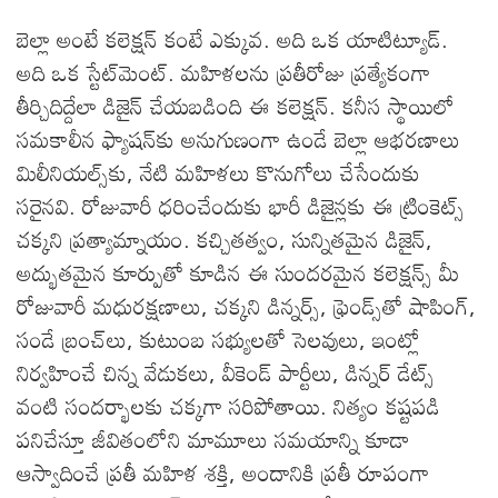
బెల్లా అంటే కలెక్షన్ కంటే ఎక్కువ. అది ఒక యాటిట్యూడ్‌.
అది ఒక స్టేట్‌మెంట్‌. మహిళలను ప్రతీరోజు ప్రత్యేకంగా
తీర్చిదిద్దేలా డిజైన్‌ చేయబడింది ఈ కలెక్షన్. కనీస స్థాయిలో
సమకాలీన ఫ్యాషన్‌కు అనుగుణంగా ఉండే బెల్లా ఆభరణాలు
మిలీనియల్స్‌కు, నేటి మహిళలు కొనుగోలు చేసేందుకు
సరైనవి. రోజువారీ ధరించేందుకు భారీ డిజైన్లకు ఈ ట్రింకెట్స్‌
చక్కని ప్రత్యామ్నాయం. కచ్చితత్వం, సున్నితమైన డిజైన్‌,
అద్భుతమైన కూర్పుతో కూడిన ఈ సుందరమైన కలెక్షన్స్ మీ
రోజువారీ మధురక్షణాలు, చక్కని డిన్నర్స్‌, ఫ్రెండ్స్‌తో షాపింగ్‌,
సండే బ్రంచ్‌లు, కుటుంబ సభ్యులతో సెలవులు, ఇంట్లో
నిర్వహించే చిన్న వేడుకలు, వీకెండ్‌ పార్టీలు, డిన్నర్‌ డేట్స్‌
వంటి సందర్భాలకు చక్కగా సరిపోతాయి. నిత్యం కష్టపడి
పనిచేస్తూ జీవితంలోని మామూలు సమయాన్ని కూడా
ఆస్వాదించే ప్రతీ మహిళ శక్తి, అందానికి ప్రతీ రూపంగా