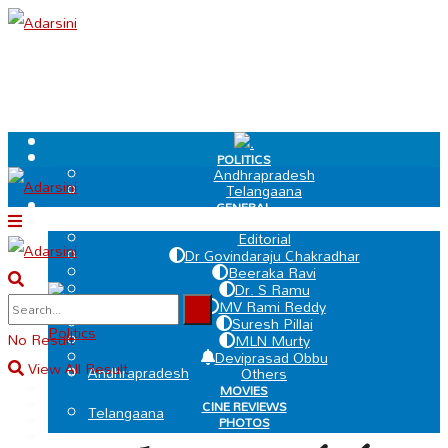
.
POLITICS
Andhrapradesh
Telangaana
GENERAL
EDIT PAGE
Editorial
Dr Govindaraju Chakradhar
Beeraka Ravi
Dr. S Ramu
.
MV Rami Reddy
Suresh Pillai
Politics
No Result
MLN Murty
Deviprasad Obbu
View All Result
Andhrapradesh
Others
MOVIES
CINE REVIEWS
Telangaana
PHOTOS
VIDEOS