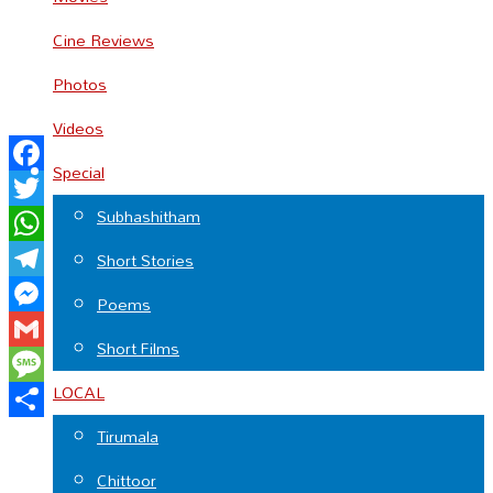
Cine Reviews
Photos
Videos
Special
Facebook
Subhashitham
Twitter
WhatsApp
Short Stories
Telegram
Poems
Messenger
Short Films
Gmail
LOCAL
Message
Share
Tirumala
Chittoor