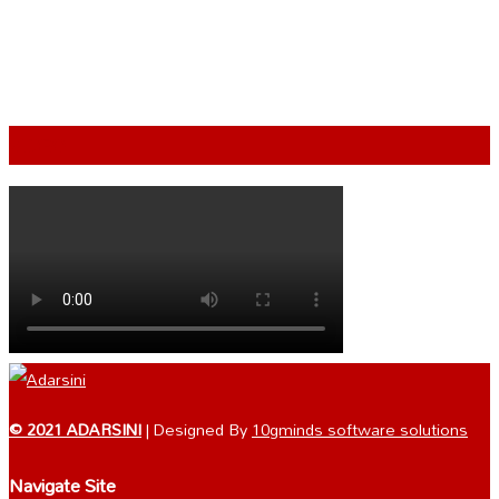
VIDEO
© 2021 ADARSINI
| Designed By
10gminds software solutions
Navigate Site