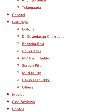
Andhrapradesh
Telangaana
General
Edit Page
Editorial
Dr Govindaraju Chakradhar
Beeraka Ravi
Dr. S Ramu
MV Rami Reddy
Suresh Pillai
MLN Murty
Deviprasad Obbu
Others
Movies
Cine Reviews
Photos