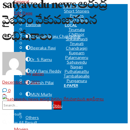
satyavedu news ఆరుద్ర
General
SPECIAL
Subhashitham
Short Stories
Edit Page
వైభవం వేకువజామున
Poems
Short Films
Editorial
LOCAL
Tirumala
అభిషేకాలు
Chittoor
Dr Govindaraju Chakradhar
Srikalahasti
Tirupati
Beeraka Ravi
Chandragiri
Kuppam
Palamaneru
Dr. S Ramu
Satyavedu
Nagari
MV Rami Reddy
Puthalapattu
by
admin
Tamballapalle
Punganuru
December 19, 2021
Suresh Pillai
E-PAPER
0
MLN Murty
Deviprasad Obbu
No Result
Others
View All Result
Movies