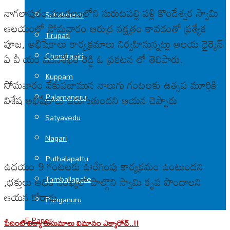
నాగలాపురం మండలంలోని సురుటపల్లి పళ్లి కొండేశ్వర స్వామి
Srikalahasti
ఆలయంలో సోమవారం ఆరుద్ర నక్షత్రం కావడంతో ప్రత్యేక
Tirupati
పూజ, అభిషేకాలు కార్యక్రమాలు నిర్వహిస్తున్నట్లు ఆలయ ఛైర్మెన్
Chandragiri
ఏ వీ యం మునిశేఖర్ రెడ్డి ఓ ప్రకటన లో తెలిపారు.
Kuppam
సోమవారం వేకువజామున నాలుగు గంటలకు ఉత్సవ మూర్తికి
Palamaneru
విశేష అభిషేకాలు జరుగుతుందని ఆయన చెప్పారు
Satyavedu
Nagari
Puthalapattu
ఉదయం 9 గంటలకు ఊరేగింపు కార్యక్రమం ఉంటుందని
Tamballapalle
,భక్తులు అధిక సంఖ్యలో పాల్గొని స్వామి కృప పొందాలని
ఆయన కోరారు
Punganuru
E-Paper
పేదింటి విద్యా కుసుమాలు విమానం ఎక్కారోచ్..!!