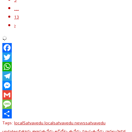
…
13
›
Facebook
Twitter
WhatsApp
Telegram
Messenger
Gmail
Message
Tags:
local
Satyavedu local
satyavedu news
satyavedu
Share
updates
చిత్తూరు జిల్లా
సత్యవేడు అప్‌డేట్స్
సత్యవేడు న్యూస్
సత్యవేడు వార్తలు
స్థానిక