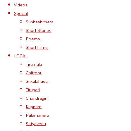
Videos
Special
Subhashitham
Short Stories
Poems
Short Films
LOCAL
Tirumala
Chittoor
Srikalahasti
Tirupati
Chandragiri
Kuppam
Palamaneru
Satyavedu