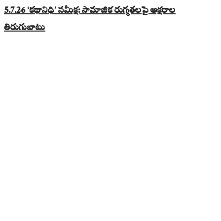
5.7.26 ‘కథానిధి’ సమీక్ష: సామాజిక రుగ్మతలపై అక్షరాల
తిరుగుబాటు