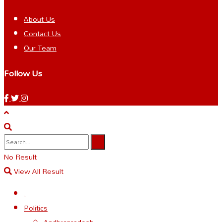
About Us
Contact Us
Our Team
Follow Us
No Result
View All Result
.
Politics