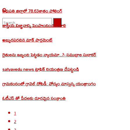
తిరుపతి జిల్లాలో 78.63శాతం పోలింగ్
శాస్త్రీయ విజ్ఞానాన్ని పెంపొందించుకోవాలి
No Result
అబ్బురపరచిన మాక్ పార్లమెంట్
View All Result
రైతులను ఇబ్బంది పెట్టడం న్యాయమా..?- సముద్రాల సుధాకర్
satyavedu news ట్రాఫిక్ నియంత్రణ చేపట్టండి
గ్రామకంఠంలో గ్రావెల్ దోపిడీ: చోద్యం చూస్తున్న యంత్రాంగం
ఓటీఎస్ తో పేదలకు దూరమైన సంక్రాంతి
1
2
3