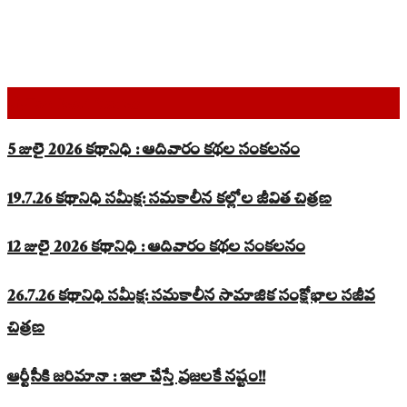
Top Read Stories
5 జులై 2026 కథానిధి : ఆదివారం కథల సంకలనం
19.7.26 కథానిధి సమీక్ష: సమకాలీన కల్లోల జీవిత చిత్రణ
12 జులై 2026 కథానిధి : ఆదివారం కథల సంకలనం
26.7.26 కథానిధి సమీక్ష: సమకాలీన సామాజిక సంక్షోభాల సజీవ
చిత్రణ
ఆర్టీసీకి జరిమానా : ఇలా చేస్తే ప్రజలకే నష్టం!!