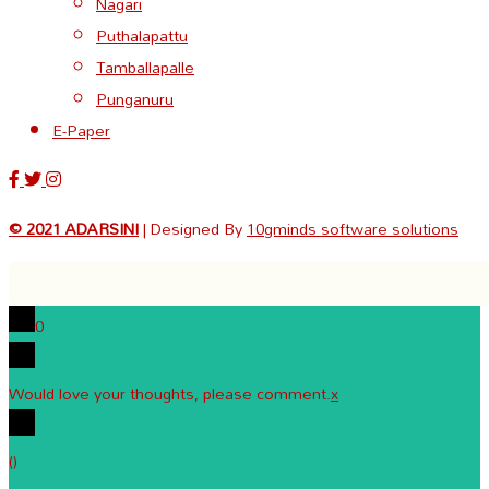
Nagari
Puthalapattu
Tamballapalle
Punganuru
E-Paper
© 2021 ADARSINI
| Designed By
10gminds software solutions
0
Would love your thoughts, please comment.
x
(
)