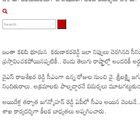
No Result
View All Result
ఇంతా కలిపి భూమన కరుణాకరరెడ్డి ఇలా నిప్పులు చెరగినది సీని
ప్రస్తావించకపోయినప్పటికీ.. రెండు తెలుగు రాష్ట్రాల్లో అందరికీ అర
వైఎస్ రాజశేఖర రెడ్డి సీఎంగా ఉన్న రోజుల నుంచి వై. శ్రీలక్ష్మి 
నిందితురాలు. అక్రమాలకు పాల్పడ్డారనే విమర్శలు మూటగట్టుకున్
అయిదేళ్ల తర్వాత జగన్మోహన్ రెడ్డి ఏపీలో సీఎం అయిన వెంటనే.. శ్ర
శాఖ కార్యదర్శిగా కీలక బాధ్యతలు అప్పగించారు.