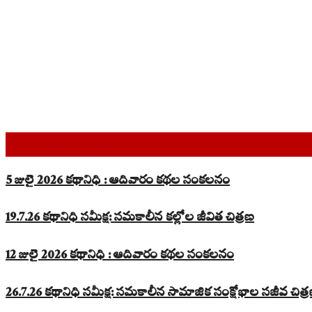
Top Read Stories
5 జులై 2026 కథానిధి : ఆదివారం కథల సంకలనం
19.7.26 కథానిధి సమీక్ష: సమకాలీన కల్లోల జీవిత చిత్రణ
12 జులై 2026 కథానిధి : ఆదివారం కథల సంకలనం
26.7.26 కథానిధి సమీక్ష: సమకాలీన సామాజిక సంక్షోభాల సజీవ చిత్