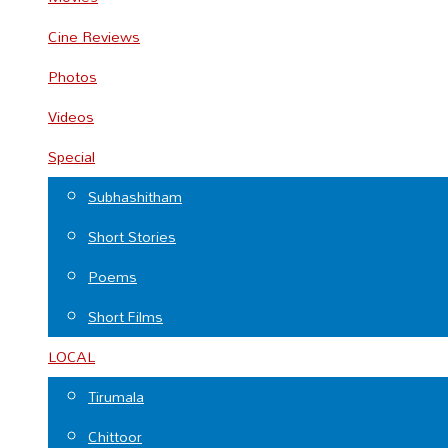
Cine Reviews
Photos
Videos
Special
Subhashitham
Short Stories
Poems
Short Films
LOCAL
Tirumala
Chittoor