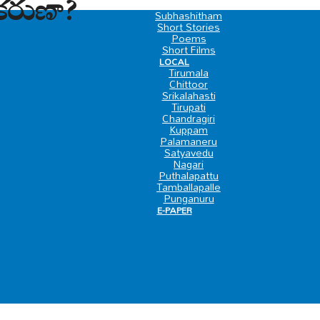
కరుణా?
SPECIAL
Subhashitham
Short Stories
Poems
Short Films
LOCAL
Tirumala
Chittoor
Srikalahasti
Tirupati
Chandragiri
Kuppam
Palamaneru
Satyavedu
Nagari
Puthalapattu
Tamballapalle
Punganuru
E-PAPER