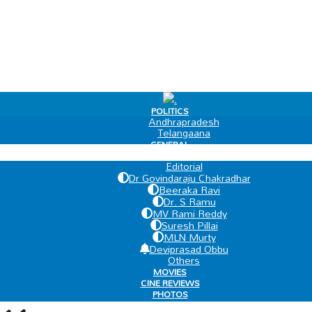
.
POLITICS
Andhrapradesh
Telangaana
GENERAL
EDIT PAGE
Editorial
Dr Govindaraju Chakradhar
Beeraka Ravi
Dr. S Ramu
MV Rami Reddy
Suresh Pillai
MLN Murty
Deviprasad Obbu
Others
MOVIES
CINE REVIEWS
PHOTOS
VIDEOS