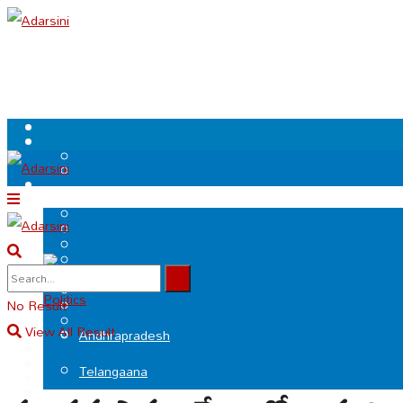
.
Politics
No Result
View All Result
Andhrapradesh
Telangaana