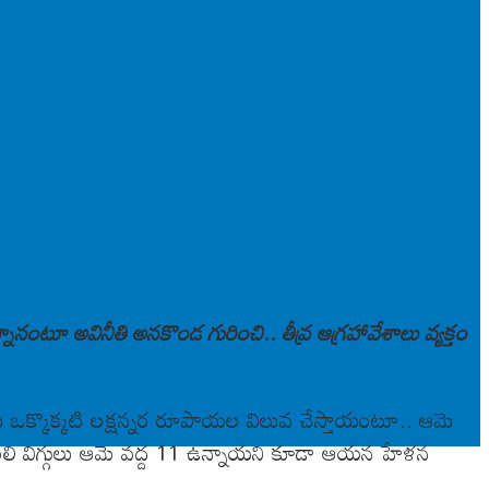
కున్నానంటూ అవినీతి అనకొండ గురించి.. తీవ్ర ఆగ్రహావేశాలు వ్యక్తం
లు ఒక్కొక్కటి లక్షన్నర రూపాయల విలువ చేస్తాయంటూ.. ఆమె
లాంటలి విగ్గులు ఆమె వద్ద 11 ఉన్నాయని కూడా ఆయన హేళన