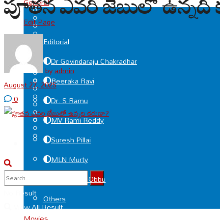
పూతన ఎవరి జేబులో ఉన్నది 
General
Edit Page
Editorial
Dr Govindaraju Chakradhar
by
admin
Beeraka Ravi
August 27, 2025
0
Dr. S Ramu
MV Rami Reddy
Suresh Pillai
MLN Murty
Deviprasad Obbu
No Result
Others
View All Result
Movies