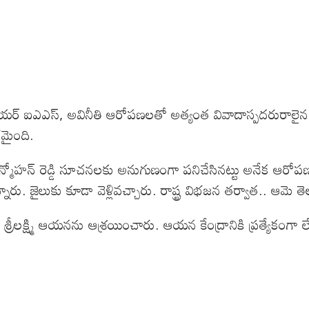
యర్ ఐఎఎస్, అవినీతి ఆరోపణలతో అత్యంత వివాదాస్పదరురాలైన వై. 
్థమైంది.
జగన్మోహన్ రెడ్డి సూచనలకు అనుగుణంగా పనిచేసినట్టు అనేక ఆరోపణలు వచ
నారు. జైలుకు కూడా వెళ్లివచ్చారు. రాష్ట్ర విభజన తర్వాత.. ఆమె
ీలక్ష్మి ఆయనను ఆశ్రయించారు. ఆయన కేంద్రానికి ప్రత్యేకంగా లేఖ రా