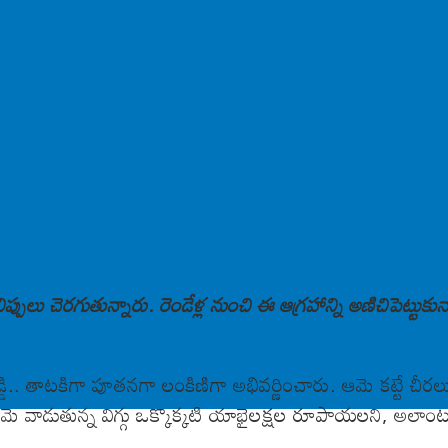
 నిప్పులు చెరగుతున్నారు. రెండేళ్ల నుంచి ఈ ఆగ్రహాన్ని అణిచిపెట్టు
.. తాటకిగా పూతనగా లంకిణిగా అభివర్ణించారు. ఆమె కట్టే చీర
ు. ఆమె వాడుతున్న విగ్గు ఒక్కొక్కటి యాభైలక్షల రూపాయలని, అ