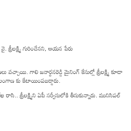
శ్రీలక్ష్మి గురించేనని, ఆయన పేరు
్చాయి. గాలి జనార్దనరెడ్డి మైనింగ్ కేసుల్లో శ్రీలక్ష్మి కూడా
 తెలంగాణ కు కేటాయింపబడ్డారు.
సి.. శ్రీలక్ష్మిని ఏపీ సర్వీసులోకి తీసుకున్నారు. మునిసిపల్