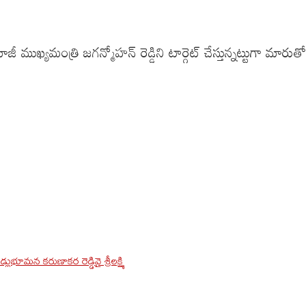
ముఖ్యమంత్రి జగన్మోహన్ రెడ్డిని టార్గెట్ చేస్తున్నట్టుగా మారుతో
్లు
భూమన కరుణాకర రెడ్డి
వై శ్రీలక్ష్మి