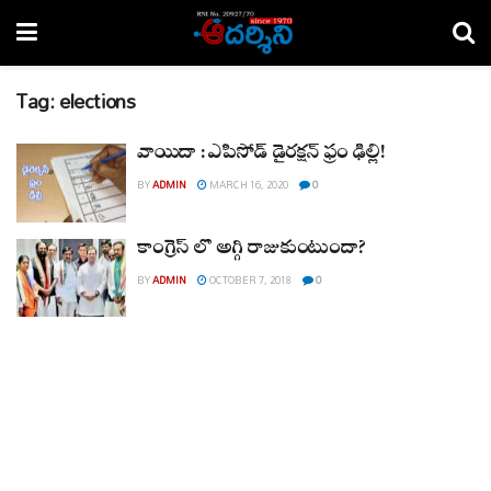
Tag:
elections
వాయిదా : ఎపిసోడ్ డైరక్షన్ ఫ్రం ఢిల్లీ!
BY
ADMIN
MARCH 16, 2020
0
కాంగ్రెస్ లో అగ్గి రాజుకుంటుందా?
BY
ADMIN
OCTOBER 7, 2018
0