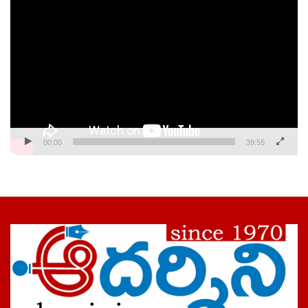
Video
Player
00:00
39:55