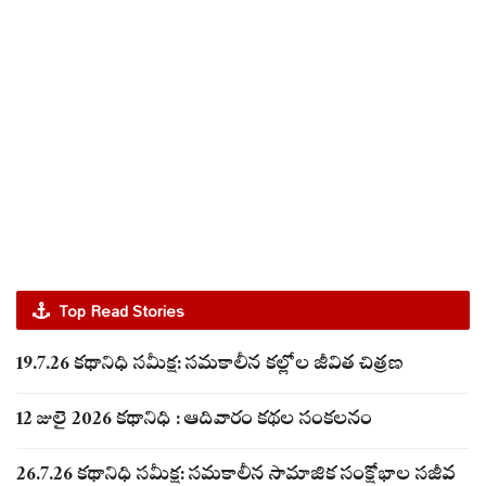
Top Read Stories
19.7.26 కథానిధి సమీక్ష: సమకాలీన కల్లోల జీవిత చిత్రణ
12 జులై 2026 కథానిధి : ఆదివారం కథల సంకలనం
26.7.26 కథానిధి సమీక్ష: సమకాలీన సామాజిక సంక్షోభాల సజీవ