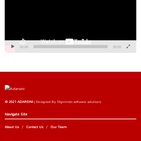
00:00
39:55
© 2021 ADARSINI
| Designed By
10gminds software solutions
Navigate Site
About Us
Contact Us
Our Team