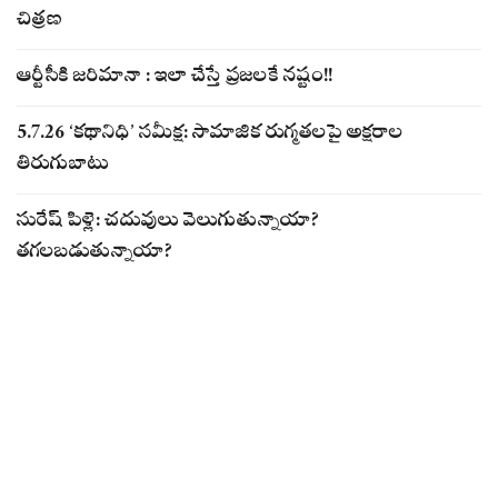
చిత్రణ
ఆర్టీసీకి జరిమానా : ఇలా చేస్తే ప్రజలకే నష్టం!!
5.7.26 ‘కథానిధి’ సమీక్ష: సామాజిక రుగ్మతలపై అక్షరాల
తిరుగుబాటు
సురేష్ పిళ్లె: చదువులు వెలుగుతున్నాయా?
తగలబడుతున్నాయా?