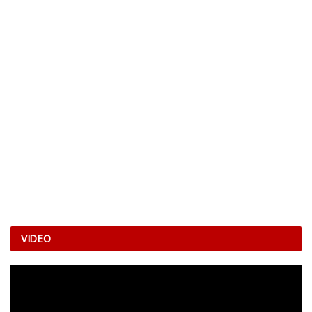
VIDEO
Video
Player