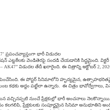
 47’ ప్రపంచవ్యాప్తంగా భారీ విడుదల
షన్ ఎట్టకేలకు వెండితెరపై సందడి చేయడానికి సిద్ధమైంది. విక్టరీ
– AK47” విడుదల తేదీ ఖరారైంది. ఈ చిత్రాన్ని అక్టోబర్ 2, 20
చేసింది. ఈ పోస్టర్ సినిమాలోని హృద్యమైన, ఉత్సాహభరితమైన ప
ుంబ కథకు అద్దం పట్టేలా ఉన్నారు. ఈ చిత్రం భావోద్వేగాలు, వ
కటన వచ్చినప్పటి నుంచే ప్రేక్షకుల్లో భారీ అంచనాలు నెలకొన్నాయి
థనం కలగలిపి, ప్రేక్షకులకు సంపూర్ణమైన సినిమా అనుభూతిని అం