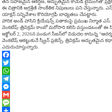
తన సహజమైన ఆకర్షణ, అద్భుతమైన కామెడీ టైమింగ్‌తో ప్రేక్ష
ఈ చిత్రానికి అగ్రశ్రేణి సాంకేతిక నిపుణులు పని చేస్తున్నారు. 
యాక్షన్ సన్నివేశాల కొరియోగ్రఫీ బాధ్యతలు చేపట్టారు.
హారిక అండ్ హాసిని క్రియేషన్స్ పతాకంపై ప్రముఖ నిర్మాత ఎస
వెంకటేష్–త్రివిక్రమ్ కాంబో మరోసారి కలిసి వస్తుండటంతో 
అక్టోబర్ 2, 2026న పండుగ సీజన్‌లో విడుదల కానున్న “ఆదర్శ 
వెంకటేష్‌ ఆకట్టుకునే స్క్రీన్ ప్రజెన్స్, త్రివిక్రమ్ అద్
ఎదురుచూస్తున్నారు.
Facebook
Twitter
WhatsApp
Telegram
Messenger
Gmail
Message