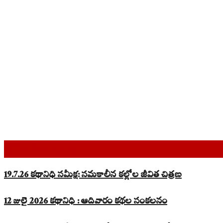
Top Read Stories
19.7.26 కథానిధి సమీక్ష: సమకాలీన కల్లోల జీవిత చిత్రణ
12 జులై 2026 కథానిధి : ఆదివారం కథల సంకలనం