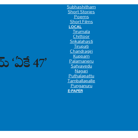
SPECIAL
Subhashitham
Short Stories
Poems
Short Films
LOCAL
Tirumala
Chittoor
Srikalahasti
Tirupati
Chandragiri
Kuppam
మ్ ‘ఏకే 47’
Palamaneru
Satyavedu
Nagari
Puthalapattu
Tamballapalle
Punganuru
E-PAPER