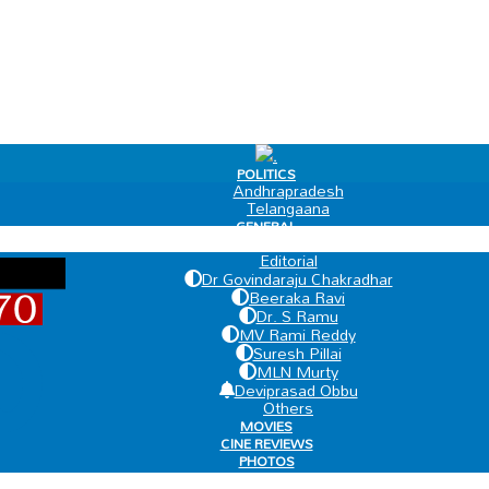
.
POLITICS
Andhrapradesh
Telangaana
GENERAL
EDIT PAGE
Editorial
Dr Govindaraju Chakradhar
Beeraka Ravi
Dr. S Ramu
MV Rami Reddy
Suresh Pillai
MLN Murty
Deviprasad Obbu
Others
MOVIES
CINE REVIEWS
PHOTOS
VIDEOS