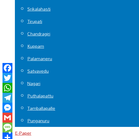
Srikalahasti
Tirupati
Chandragiri
Kuppam
Palamaneru
Satyavedu
Facebook
Nagari
Twitter
Puthalapattu
WhatsApp
Telegram
Tamballapalle
Messenger
Punganuru
Gmail
E-Paper
Message