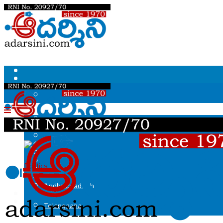
.
Politics
Andhrapradesh
Telangaana