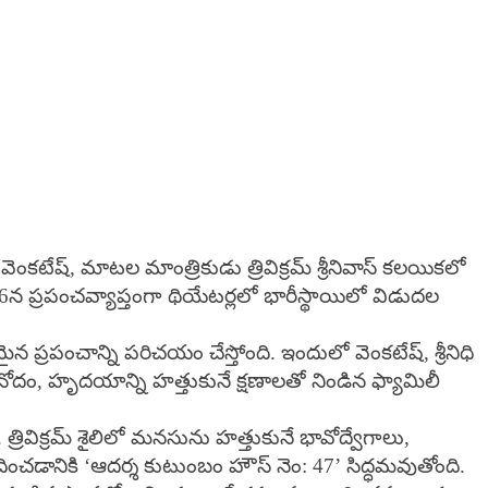
 వెంకటేష్, మాటల మాంత్రికుడు త్రివిక్రమ్ శ్రీనివాస్ కలయికలో
26న ప్రపంచవ్యాప్తంగా థియేటర్లలో భారీస్థాయిలో విడుదల
్రపంచాన్ని పరిచయం చేస్తోంది. ఇందులో వెంకటేష్, శ్రీనిధి
ినోదం, హృదయాన్ని హత్తుకునే క్షణాలతో నిండిన ఫ్యామిలీ
. త్రివిక్రమ్ శైలిలో మనసును హత్తుకునే భావోద్వేగాలు,
దించడానికి ‘ఆదర్శ కుటుంబం హౌస్ నెం: 47’ సిద్ధమవుతోంది.