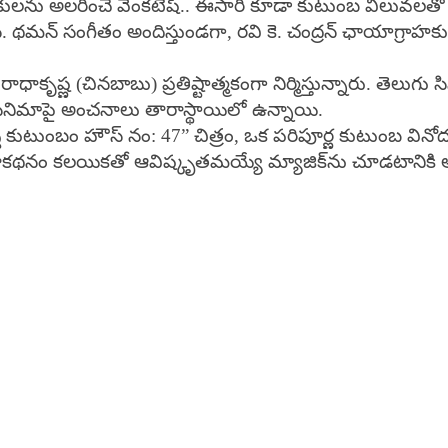
కులను అలరించే వెంకటేష్.. ఈసారి కూడా కుటుంబ విలువలతో కూడ
ఎస్. థమన్ సంగీతం అందిస్తుండగా, రవి కె. చంద్రన్ ఛాయాగ్రాహకుడిగ
్. రాధాకృష్ణ (చినబాబు) ప్రతిష్టాత్మకంగా నిర్మిస్తున్నారు
ఈ సినిమాపై అంచనాలు తారాస్థాయిలో ఉన్నాయి.
కుటుంబం హౌస్ నం: 47” చిత్రం, ఒక పరిపూర్ణ కుటుంబ వినోదభరి
భుతమైన కథాకథనం కలయికతో ఆవిష్కృతమయ్యే మ్యాజిక్‌ను చూడటానికి