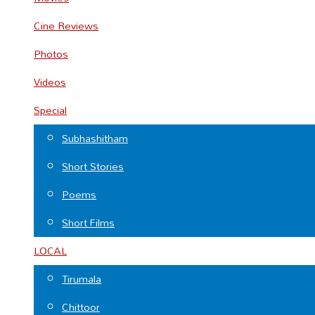
Cine Reviews
Photos
Videos
Special
Subhashitham
Short Stories
Poems
Short Films
LOCAL
Tirumala
Chittoor