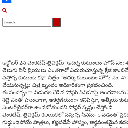
Share
No Result
View All Result
అక్టోబర్ 2న వెంకటేష్-త్రివిక్రమ్ ‘ఆదర్శ కుటుంబం హౌస్ నెం:
తెలుగు సినీ ప్రియులు ఎంతగానో ఎదురుచూస్తున్న క్రేజీ కాంబినే
వస్తోన్న కుటుంబ కథా చిత్రం “ఆదర్శ కుటుంబం హౌస్ నెం: 47 
చేయనున్నట్లు చిత్ర బృందం అధికారికంగా ప్రకటించింది.
ఈ సందర్భంగా విడుదల చేసిన పోస్టర్ సినిమాపై అంచనాలను పెం
శెట్టి ఎంతో హుందాగా, ఆకర్షణీయంగా కనిపిస్తూ, ఆత్మీయ కుట
ఎంటర్‌టైనర్‌గా ఉండబోతుందని పోస్టర్ స్పష్టం చేస్తోంది.
వెంకటేష్, త్రివిక్రమ్‌ కలయికలో వస్తున్న సినిమా కావడంతో ప్ర
గుర్తుండిపోయే పాత్రలు, కట్టిపడేసే హాస్యం, అర్థవంతమైన క