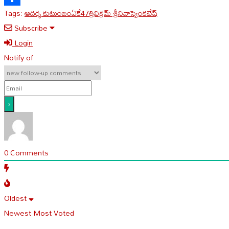
Tags:
ఆదర్శ కుటుంబం
ఏకే47
త్రివిక్రమ్ శ్రీనివాస్
వెంకటేష్
Share
Subscribe
Login
Notify of
0
Comments
Oldest
Newest
Most Voted