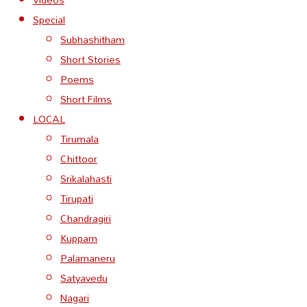
Special
Subhashitham
Short Stories
Poems
Short Films
LOCAL
Tirumala
Chittoor
Srikalahasti
Tirupati
Chandragiri
Kuppam
Palamaneru
Satyavedu
Nagari