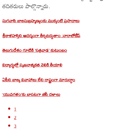
తదితరులు పాల్గొన్నారు.
సుగవాసి బాలసుబ్రహ్మణ్యంకు ముక్కంటి ప్రసాదాలు
శ్రీకాళహస్తిని ఆదర్శంగా తీర్చిదిద్దుతాం :నారాలోకేష్
తెలుగుదేశం గూటికి ‘సత్రవాడ’ కుటుంబం
విద్యార్థుల్లో సృజనాత్మకత వెలికి తీయాలి
ఏపీని బాల్య వివాహాలు లేని రాష్ట్రంగా మారుద్దాం
‘యువగళం’కు బాసటగా బీసీ దళాలు
1
2
3