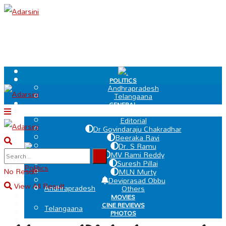
.
POLITICS
Andhrapradesh
Telangaana
GENERAL
EDIT PAGE
Editorial
Dr Govindaraju Chakradhar
Beeraka Ravi
Dr. S Ramu
.
MV Rami Reddy
Suresh Pillai
Politics
No Result
MLN Murty
Deviprasad Obbu
View All Result
Andhrapradesh
Others
MOVIES
CINE REVIEWS
Telangaana
PHOTOS
VIDEOS