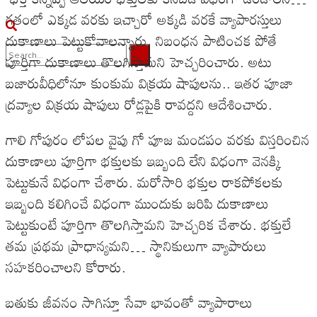
గతంలో ఎక్కడ వరకు ఇచ్చారో అక్కడి వరకే వ్యాపారస్తులు
దుకాణాలు పెట్టుకోవాలన్నారు. నిబంధన పాటించక పోతే
పూర్తిగా దుకాణాలు తొలగిస్తామని హెచ్చరించారు. అటు
బజారువీధిలోనూ కుంకుమ విక్రయ షాపులను.. ఇతర పూజా
No Result
ద్రవ్యాల విక్రయ షాపులు రోడ్లపైకి రావద్దని ఆదేశించారు.
View All Result
గాలి గోపురం లోపల వైపు గో పూజ మండపం వరకు విస్తరించిన
దుకాణాలు పూర్తిగా భక్తులకు ఇబ్బంది లేని విధంగా వెనక్కి
పెట్టుకునే విధంగా చేశారు. మరోసారి భక్తుల రాకపోకలకు
ఇబ్బంది కలిగించే విధంగా ముందుకు జరిపి దుకాణాలు
పెట్టుకుంటే పూర్తిగా తొలగిస్తామని హెచ్చరిక చేశారు. భక్తులే
తమ ప్రథమ ప్రాధాన్యమని… స్థానికులుగా వ్యాపారులు
సహకరించాలని కోరారు.
బతుకు జీవనం సాగిస్తూ సేవా భావంతో వ్యాపారాలు