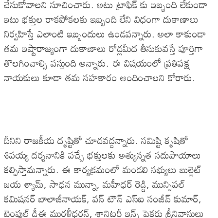
చేసుకోవాలని సూచించారు. అటు ట్రాఫిక్ కు ఇబ్బంది లేకుండా
ఇటు భక్తుల రాకపోకలకు ఇబ్బంది లేని విధంగా దుకాణాలు
నిర్వహిస్తే ఎలాంటి ఇబ్బందులు ఉండవన్నారు. అలా కాకుండా
తమ ఇష్టారాజ్యంగా దుకాణాలు రోడ్లమీద తీసుకువస్తే పూర్తిగా
తొలగించాల్సి వస్తుంది అన్నారు. ఈ విషయంలో ప్రతిపక్ష
నాయకులు కూడా తమ సహకారం అందించాలని కోరారు.
దీనిని రాజకీయ దృష్టితో చూడవద్దన్నారు. సమిష్టి కృషితో
శివయ్య దర్శనానికి వచ్చే భక్తులకు అత్యున్నత సదుపాయాలు
కల్పిస్తామన్నారు. ఈ కార్యక్రమంలో మండలి సభ్యులు బుల్లెట్
జయ శ్యామ్, సాధన మున్నా, మహీధర్ రెడ్డి, మున్సిపల్
కమిషనర్ బాలాజీనాయక్, వన్ టౌన్ ఎస్ఐ సంజీవ్ కుమార్,
టెంపుల్ డీఈ మురళీధరన్, శానిటరీ ఇన్స్ పెక్టరు శ్రీనివాసులు