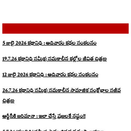
Top Read Stories
5 జులై 2026 కథానిధి : ఆదివారం కథల సంకలనం
19.7.26 కథానిధి సమీక్ష: సమకాలీన కల్లోల జీవిత చిత్రణ
12 జులై 2026 కథానిధి : ఆదివారం కథల సంకలనం
26.7.26 కథానిధి సమీక్ష: సమకాలీన సామాజిక సంక్షోభాల సజీవ
చిత్రణ
ఆర్టీసీకి జరిమానా : ఇలా చేస్తే ప్రజలకే నష్టం!!