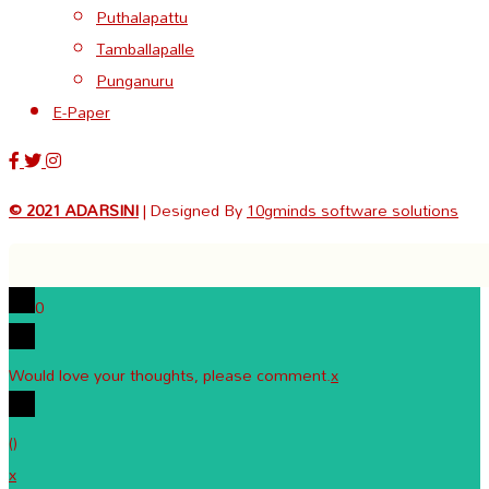
Puthalapattu
Tamballapalle
Punganuru
E-Paper
© 2021 ADARSINI
| Designed By
10gminds software solutions
0
Would love your thoughts, please comment.
x
(
)
x