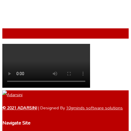
VIDEO
© 2021 ADARSINI
| Designed By
10gminds software solutions
Navigate Site