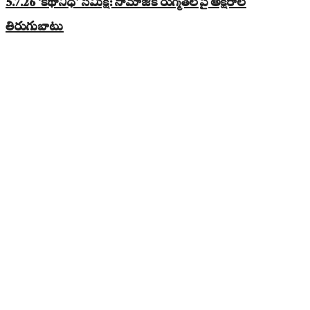
5.7.26 ‘కథానిధి’ సమీక్ష: సామాజిక రుగ్మతలపై అక్షరాల
తిరుగుబాటు