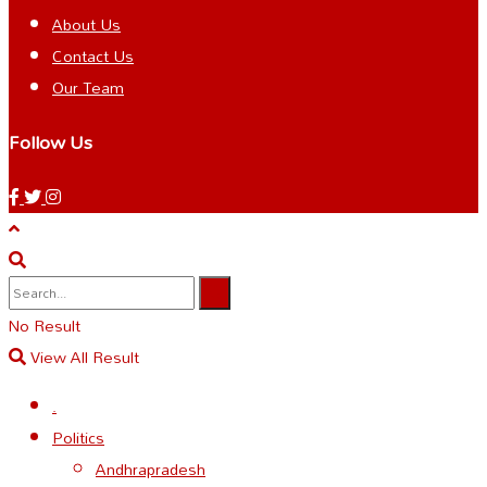
About Us
Contact Us
Our Team
Follow Us
No Result
View All Result
.
Politics
Andhrapradesh