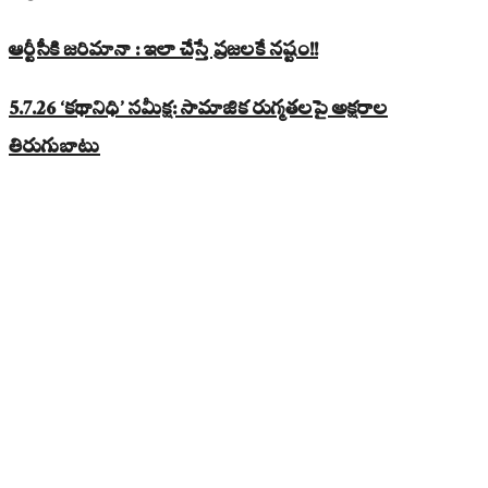
ఆర్టీసీకి జరిమానా : ఇలా చేస్తే ప్రజలకే నష్టం!!
5.7.26 ‘కథానిధి’ సమీక్ష: సామాజిక రుగ్మతలపై అక్షరాల
తిరుగుబాటు