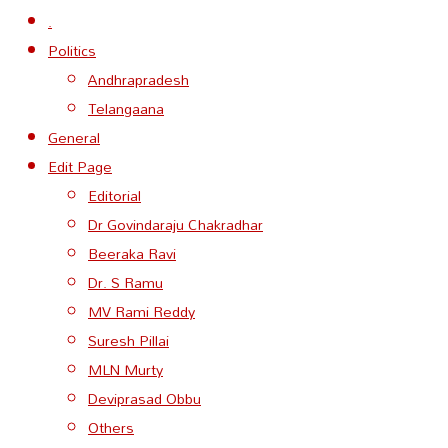
.
Politics
Andhrapradesh
Telangaana
General
Edit Page
Editorial
Dr Govindaraju Chakradhar
Beeraka Ravi
Dr. S Ramu
MV Rami Reddy
Suresh Pillai
MLN Murty
Deviprasad Obbu
Others