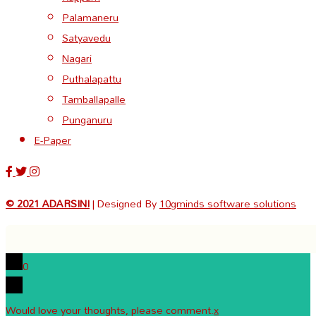
Palamaneru
Satyavedu
Nagari
Puthalapattu
Tamballapalle
Punganuru
E-Paper
© 2021 ADARSINI
| Designed By
10gminds software solutions
0
Would love your thoughts, please comment.
x