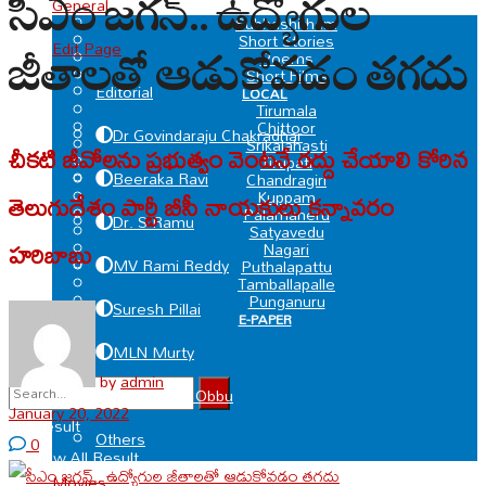
సీఎం జగన్.. ఉద్యోగుల
General
SPECIAL
Subhashitham
Short Stories
Edit Page
జీతాలతో ఆడుకోవడం తగదు
Poems
Short Films
Editorial
LOCAL
Tirumala
Chittoor
Dr Govindaraju Chakradhar
Srikalahasti
చీకటి జీవోలను ప్రభుత్వం వెంటనే రద్దు చేయాలి కోరిన
Tirupati
Beeraka Ravi
Chandragiri
Kuppam
తెలుగుదేశం పార్టీ బీసీ నాయకులు కన్నావరం
Palamaneru
Dr. S Ramu
Satyavedu
హరిబాబు
Nagari
MV Rami Reddy
Puthalapattu
Tamballapalle
Punganuru
Suresh Pillai
E-PAPER
MLN Murty
by
admin
Deviprasad Obbu
January 20, 2022
No Result
Others
0
View All Result
Movies