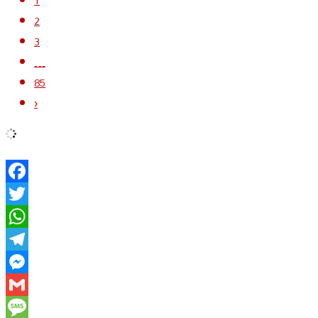
1
2
3
…
85
›
Facebook
Twitter
WhatsApp
Telegram
Messenger
Gmail