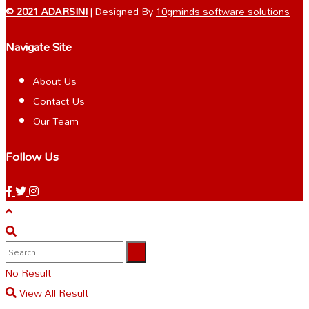
© 2021 ADARSINI
| Designed By
10gminds software solutions
Navigate Site
About Us
Contact Us
Our Team
Follow Us
No Result
View All Result