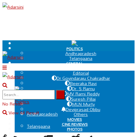
.
POLITICS
Andhrapradesh
Telangaana
GENERAL
EDIT PAGE
Editorial
Dr Govindaraju Chakradhar
Beeraka Ravi
Dr. S Ramu
.
MV Rami Reddy
Suresh Pillai
Politics
No Result
MLN Murty
Deviprasad Obbu
View All Result
Andhrapradesh
Others
MOVIES
CINE REVIEWS
Telangaana
PHOTOS
VIDEOS