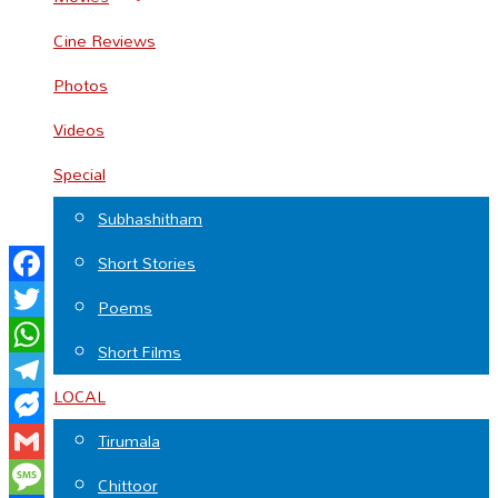
Cine Reviews
Photos
Videos
Special
Subhashitham
Short Stories
Facebook
Poems
Twitter
Short Films
WhatsApp
LOCAL
Telegram
Messenger
Tirumala
Gmail
Chittoor