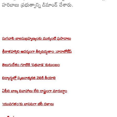
హరిబాబు ప్రభుత్వాన్ని డిమాండ్ చేశారు.
సుగవాసి బాలసుబ్రహ్మణ్యంకు ముక్కంటి ప్రసాదాలు
శ్రీకాళహస్తిని ఆదర్శంగా తీర్చిదిద్దుతాం :నారాలోకేష్
తెలుగుదేశం గూటికి ‘సత్రవాడ’ కుటుంబం
విద్యార్థుల్లో సృజనాత్మకత వెలికి తీయాలి
ఏపీని బాల్య వివాహాలు లేని రాష్ట్రంగా మారుద్దాం
‘యువగళం’కు బాసటగా బీసీ దళాలు