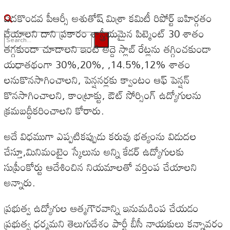
పదకొండవ పీఆర్సీ అశుతోష్ మిశ్రా కమిటీ రిపోర్ట్ బహిర్గతం
చేయాలని దాని ప్రకారం శాస్త్రీయమైన పిట్మెంట్ 30 శాతం
తగ్గకుండా చూడాలని ఇంటి అద్దె స్లాబ్ రేట్లను తగ్గించకుండా
No Result
యధాతథంగా 30%,20%, ,14.5%,12% శాతం
లనుకొనసాగించాలని, పెన్షనర్లకు క్వాంటం ఆఫ్ పెన్షన్
View All Result
కొనసాగించాలని, కాంట్రాక్టు, ఔట్ సోర్సింగ్ ఉద్యోగులను
క్రమబద్ధీకరించాలని కోరారు.
అదే విధముగా ఎప్పటికప్పుడు కరువు భత్యంను విడుదల
చేస్తూ,మినిమంటైం స్కేలును అన్ని కేడర్ ఉద్యోగులకు
సుప్రీంకోర్టు ఆదేశించిన నియమాలతో వర్తింప చేయాలని
అన్నారు.
ప్రభుత్వ ఉద్యోగుల ఆత్మగౌరవాన్ని ఇనుమడింప చేయడం
ప్రభుత్వ ధర్మమని తెలుగుదేశం పార్టీ బీసీ నాయకులు కన్నావరం