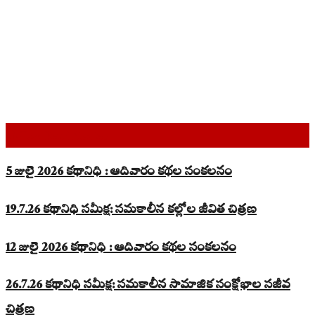
Top Read Stories
5 జులై 2026 కథానిధి : ఆదివారం కథల సంకలనం
19.7.26 కథానిధి సమీక్ష: సమకాలీన కల్లోల జీవిత చిత్రణ
12 జులై 2026 కథానిధి : ఆదివారం కథల సంకలనం
26.7.26 కథానిధి సమీక్ష: సమకాలీన సామాజిక సంక్షోభాల సజీవ
చిత్రణ