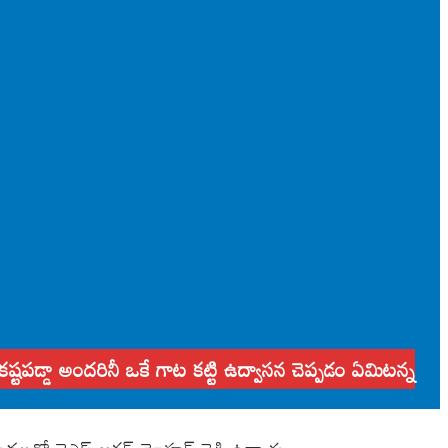
కష్టపడ్డా అందరినీ ఒకే గాట కట్టి ఉద్వాసన చెప్పడం ఏమిటన్న