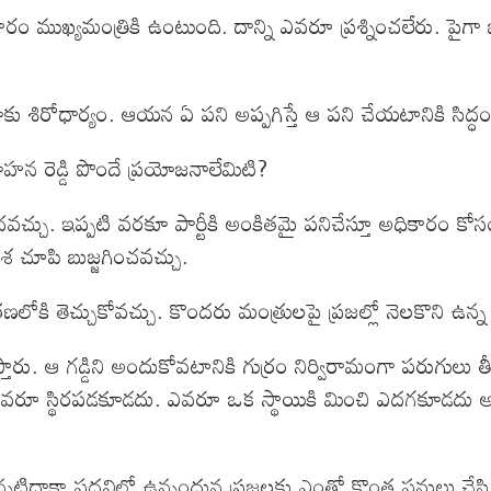
ికారం ముఖ్యమంత్రికి ఉంటుంది. దాన్ని ఎవరూ ప్రశ్నించలేరు. 
ాకు శిరోధార్యం. ఆయన ఏ పని అప్పగిస్తే ఆ పని చేయటానికి సిద్ధ
మోహన రెడ్డి పొందే ప్రయోజనాలేమిటి?
పించవచ్చు. ఇప్పటి వరకూ పార్టీకి అంకితమై పనిచేస్తూ అధికారం కో
శ చూపి బుజ్జగించవచ్చు.
ణలోకి తెచ్చుకోవచ్చు. కొందరు మంత్రులపై ప్రజల్లో నెలకొని ఉన్
దీస్తారు. ఆ గడ్డిని అందుకోవటానికి గుర్రం నిర్విరామంగా పరుగు
రూ స్థిరపడకూడదు. ఎవరూ ఒక స్థాయికి మించి ఎదగకూడదు అని చెప్
ిన్నటిదాకా పదవిలో ఉన్నందున ప్రజలకు ఎంతో కొంత పనులు చేసి