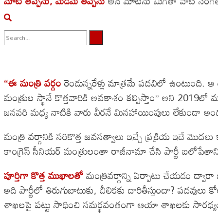
మాట తప్పను, మడమ తిప్పను
అనే మాటను మిగతా వాటి సంగతేమ
No Result
View All Result
‘‘ఈ మంత్రి వర్గం
రెండున్నరేళ్లు మాత్రమే పదవిలో ఉంటుంది. ఆ
మంత్రుల స్థానే కొత్తవారికి అవకాశం కల్పిస్తాం’’ అని 2019లో మం
జనవరి మధ్య నాటికి వారు వీరనే మినహాయింపులు లేకుండా అందరినీ
మంత్రి వర్గానికి సరికొత్త జవసత్వాలు ఇచ్చే ప్రక్రియ ఇదే మొ
కాంగ్రెస్ సీనియర్ మంత్రులంతా రాజీనామా చేసి పార్టీ బలోప
పూర్తిగా కొత్త ముఖాలతో
మంత్రివర్గాన్ని ఏర్పాటు చేయడం ద్వార
అది పార్టీలో తిరుగుబాటుకు, చీలికకు దారితీస్తుందా? పదవులు కోల
శాఖలపై పట్టు సాధించి సమర్థవంతంగా ఆయా శాఖలకు సారధ్యం వ