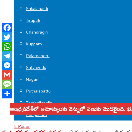
Srikalahasti
Tirupati
Chandragiri
Facebook
Kuppam
Twitter
Palamaneru
WhatsApp
Telegram
Satyavedu
Messenger
Nagari
Gmail
Puthalapattu
Message
Tamballapalle
Share
ఆంధ్రప్రదేశ్‌లో అమాత్యులకు వెన్నులో వణుకు మొదలైంది. భవ
Punganuru
E-Paper