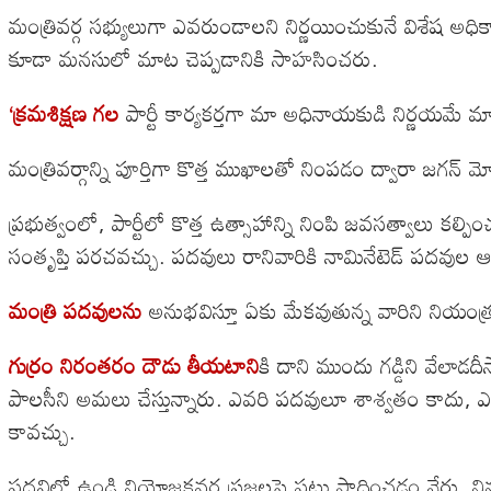
మంత్రివర్గ సభ్యులుగా ఎవరుండాలని నిర్ణయించుకునే విశేష అధ
కూడా మనసులో మాట చెప్పడానికి సాహసించరు.
‘క్రమశిక్షణ గల
పార్టీ కార్యకర్తగా మా అధినాయకుడి నిర్ణయమే మ
మంత్రివర్గాన్ని పూర్తిగా కొత్త ముఖాలతో నింపడం ద్వారా జగన్ 
ప్రభుత్వంలో, పార్టీలో కొత్త ఉత్సాహాన్ని నింపి జవసత్వాలు కల్
సంతృప్తి పరచవచ్చు. పదవులు రానివారికి నామినేటెడ్ పదవుల ఆ
మంత్రి పదవులను
అనుభవిస్తూ ఏకు మేకవుతున్న వారిని నియంత్ర
గుర్రం నిరంతరం దౌడు తీయటాని
కి దాని ముందు గడ్డిని వేలాడ
పాలసీని అమలు చేస్తున్నారు. ఎవరి పదవులూ శాశ్వతం కాదు, ఎవ
కావచ్చు.
పదవిలో ఉండి నియోజకవర్గ ప్రజలపై పట్టు సాధించడం వేరు. న