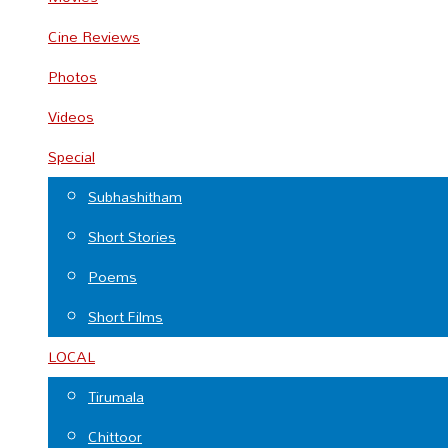
Cine Reviews
Photos
Videos
Special
Subhashitham
Short Stories
Poems
Short Films
LOCAL
Tirumala
Chittoor