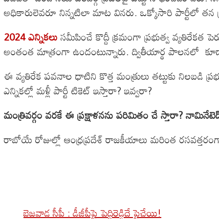
అధికారులెవరూ నిన్నటిలా మాట వినరు. ఒక్కోసారి పార్టీలో తన ప్
2024 ఎన్నికలు
సమీపించే కొద్దీ క్రమంగా ప్రభుత్వ వ్యతిరేకత ప
అంతంత మాత్రంగా ఉందంటున్నారు. ద్వితీయార్థ పాలనలో క
ఈ వ్యతిరేక పవనాల ధాటిని కొత్త మంత్రులు తట్టుకు నిలబడి ప
ఎన్నికల్లో మళ్లీ పార్టీ టికెట్ ఇస్తారా? ఇవ్వరా?
మంత్రివర్గం వరకే ఈ ప్రక్షాళనను పరిమితం చే స్తారా? నామినేటెడ
రాబోయే రోజుల్లో ఆంధ్రప్రదేశ్ రాజకీయాలు మరింత రసవత్తరం
బెజవాడ సీపీ : డీజీపీపై పెద్దిరెడ్డిదే పైచేయి!