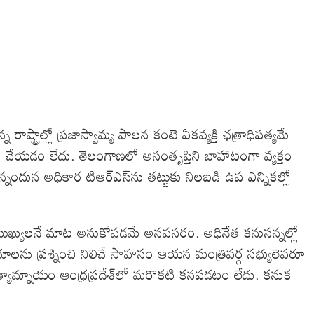
రాష్ట్రాల్లో ప్రజాస్వామ్య పాలన కంటె ఏకవ్యక్తి ఛత్రాధిపత్యమే
చేయడం లేదు. తెలంగాణలో అసంతృప్తిని బాహాటంగా వ్యక్తం
నందున అధికార టిఆర్ఎస్‌ను తట్టుకు నిలబడి ఉప ఎన్నికల్లో
్లో ముఖ్యులనే మాట అనుకోవడమే అనవసరం. అధినేత కనుసన్నల్లో
యాలను ప్రశ్నించి నిలిచే సాహసం ఆయన మంత్రివర్గ సభ్యులెవరూ
్రత్యామ్నాయం ఆంధ్రప్రదేశ్‌లో మరొకటి కనపడటం లేదు. కనుక