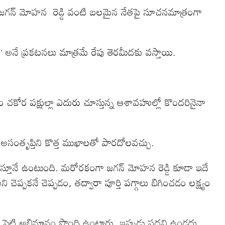
పైగా జగన్ మోహన రెడ్డి వంటి బలమైన నేతపై సూచనమాత్రంగా
ం’ అనే ప్రకటనలు మాత్రమే రేపు తెరమీదకు వస్తాయి.
సం చకోర పక్షుల్లా ఎదురు చూస్తున్న ఆశావహుల్లో కొందరినైనా
న అసంతృప్తిని కొత్త ముఖాలతో పారదోలవచ్చు.
లు తీస్తూనే ఉంటుంది. మరోరకంగా జగన్ మోహన రెడ్డి కూడా ఇదే
పకనే చెప్పడం, తద్వారా పూర్తి పగ్గాలు బిగించడం లక్ష్యం
 పెట్టి అభిమానం పొంది ఉంటారు. ఇప్పుడు పదవి ఉండదు.