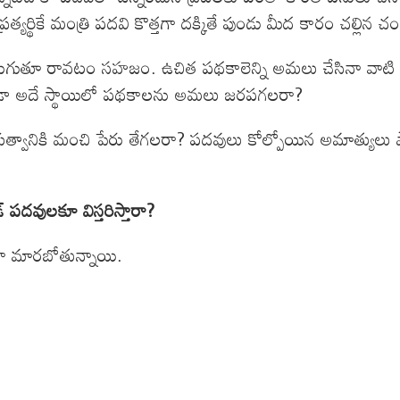
రత్యర్థికే మంత్రి పదవి కొత్తగా దక్కితే పుండు మీద కారం చల్లిన
ెరుగుతూ రావటం సహజం. ఉచిత పథకాలెన్ని అమలు చేసినా వాటి లోటుపాట
ూడా అదే స్థాయిలో పథకాలను అమలు జరపగలరా?
్రభుత్వానికి మంచి పేరు తేగలరా? పదవులు కోల్పోయిన అమాత్యులు
్ పదవులకూ విస్తరిస్తారా?
గా మారబోతున్నాయి.