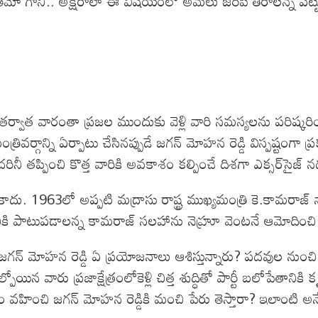
ో గానీ.. అక్షరాలా ఈ విషయంలో అమలు జరిపి తీరాలన్న పట్టుద
 తర్వాత వారంతా ప్రజల ముందుకు వెళ్లి వారి సమస్యలను పరిష్కర
త్రివర్గాన్ని ఏర్పాటు చేసినప్పుడే జగన్ మోహన రెడ్డి విస్పష్టంగ
 తప్పించి కొత్త వారికి అవకాశం కల్పించే దిశగా ఎక్సర్‌సైజ్ న
దలు కాదు. 1963లో అప్పటి మద్రాసు రాష్ట్ర ముఖ్యమంత్రి కె.కామర
ేతానికి పాటుపడాలన్న కామరాజ్ సలహాను నెహ్రూ వెంటనే ఆమోదిం
ా జగన్ మోహన రెడ్డి ఏ ప్రయోజనాలు ఆశిస్తున్నారు? పదవుల నుంచి
్పోయిన వారు ప్రజాక్షేత్రంలోకెళ్లి చిత్త శుద్ధితో పార్టీ బలోపేత
హించి జగన్ మోహన రెడ్డికి మంచి పేరు తెస్తారా? ఇలాంటి అన