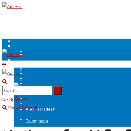
.
Politics
No Result
View All Result
Andhrapradesh
Telangaana