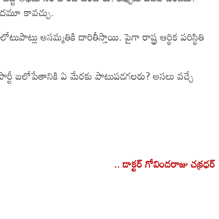
 చందమూ కావచ్చు.
్లు అసమ్మతికి దారితీస్తాయి. పైగా రాష్ట్ర ఆర్థిక పరిస్థితి
 పార్టీ బలోపేతానికి ఏ మేరకు పాటుపడగలరు? అసలు వచ్చే
.. డాక్టర్ గోవిందరాజు చక్రధర్