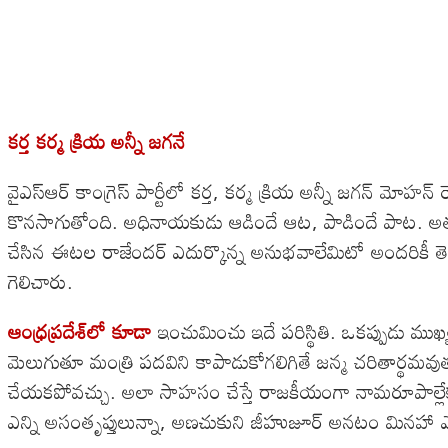
కర్త కర్మ క్రియ అన్నీ జగనే
వైఎస్ఆర్ కాంగ్రెస్ పార్టీలో కర్త, కర్మ క్రియ అన్నీ జగన్ మోహన్
కొనసాగుతోంది. అధినాయకుడు ఆడిందే ఆట, పాడిందే పాట. అతడ
చేసిన ఈటల రాజేందర్ ఎదుర్కొన్న అనుభవాలేమిటో అందరికీ తెలి
గెలిచారు.
ఆంధ్రప్రదేశ్‌లో కూడా
ఇంచుమించు ఇదే పరిస్థితి. ఒకప్పుడు ముఖ
మెలుగుతూ మంత్రి పదవిని కాపాడుకోగలిగితే జన్మ చరితార్థమవు
చేయకపోవచ్చు. అలా సాహసం చేస్తే రాజకీయంగా నామరూపాల్లేకుండ
ఎన్ని అసంతృప్తులున్నా, అణచుకుని జీహుజూర్ అనటం మినహా ఎవరి