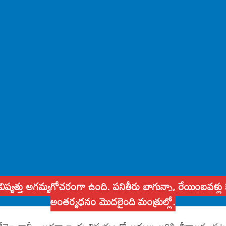
ిష్యత్తు అగమ్యగోచరంగా ఉంది. పనితీరు బాగున్నా, రేయింబవళ్లు 
అంతర్మధనం మొదలైంది మంత్రుల్లో.