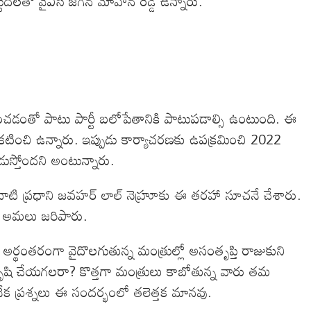
లతో వైఎస్ జగన్ మోహన్ రెడ్డి ఉన్నారు.
ించడంతో పాటు పార్టీ బలోపేతానికి పాటుపడాల్సి ఉంటుంది. ఈ
ా ప్రకటించి ఉన్నారు. ఇప్పుడు కార్యాచరణకు ఉపక్రమించి 2022
డుస్తోందని అంటున్నారు.
ాజ్ నాటి ప్రధాని జవహర్ లాల్ నెహ్రూకు ఈ తరహా సూచనే చేశారు.
చి అమలు జరిపారు.
 అర్థంతరంగా వైదొలగుతున్న మంత్రుల్లో అసంతృప్తి రాజుకుని
ానికి కృషి చేయగలరా? కొత్తగా మంత్రులు కాబోతున్న వారు తమ
ేక ప్రశ్నలు ఈ సందర్భంలో తలెత్తక మానవు.