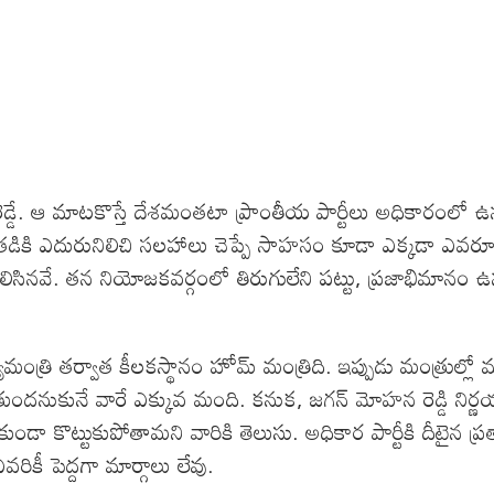
 రెడ్డే. ఆ మాటకొస్తే దేశమంతటా ప్రాంతీయ పార్టీలు అధికారంలో ఉన్న 
ికి ఎదురునిలిచి సలహాలు చెప్పే సాహసం కూడా ఎక్కడా ఎవరూ 
సినవే. తన నియోజకవర్గంలో తిరుగులేని పట్టు, ప్రజాభిమానం ఉన్
్యమంత్రి తర్వాత కీలకస్థానం హోమ్ మంత్రిది. ఇప్పుడు మంత్రుల
తుందనుకునే వారే ఎక్కువ మంది. కనుక, జగన్ మోహన రెడ్డి నిర్ణ
ా కొట్టుకుపోతామని వారికి తెలుసు. అధికార పార్టీకి దీటైన ప
కీ పెద్దగా మార్గాలు లేవు.