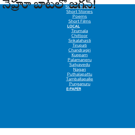
 నెహ్రూ బాటలో జగన్!
SPECIAL
Subhashitham
Short Stories
Poems
Short Films
LOCAL
Tirumala
Chittoor
Srikalahasti
Tirupati
Chandragiri
Kuppam
Palamaneru
Satyavedu
Nagari
Puthalapattu
Tamballapalle
Punganuru
E-PAPER