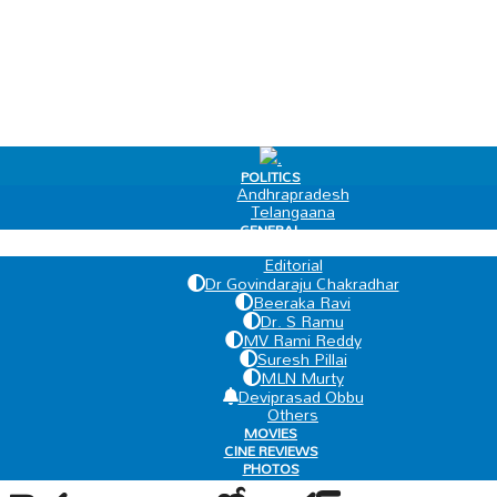
.
POLITICS
Andhrapradesh
Telangaana
GENERAL
EDIT PAGE
Editorial
Dr Govindaraju Chakradhar
Beeraka Ravi
Dr. S Ramu
MV Rami Reddy
Suresh Pillai
MLN Murty
Deviprasad Obbu
Others
MOVIES
CINE REVIEWS
PHOTOS
VIDEOS