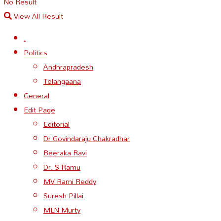
No Result
View All Result
.
Politics
Andhrapradesh
Telangaana
General
Edit Page
Editorial
Dr Govindaraju Chakradhar
Beeraka Ravi
Dr. S Ramu
MV Rami Reddy
Suresh Pillai
MLN Murty