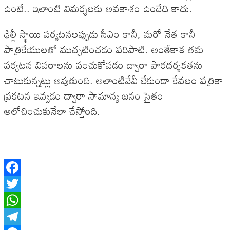
ఉంటే.. ఇలాంటి విమర్శలకు అవకాశం ఉండేది కాదు.
ఢిల్లీ స్థాయి పర్యటనలప్పుడు సీఎం కానీ, మరో నేత కానీ
పాత్రికేయులతో ముచ్చటించడం పరిపాటి. అంతేకాక తమ
పర్యటన వివరాలను పంచుకోవడం ద్వారా పారదర్శకతను
చాటుకున్నట్లు అవుతుంది. అలాంటివేవీ లేకుండా కేవలం పత్రికా
ప్రకటన ఇవ్వడం ద్వారా సామాన్య జనం సైతం
ఆలోచించుకునేలా చేస్తోంది.
Facebook
Twitter
WhatsApp