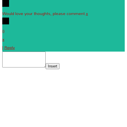
Would love your thoughts, please comment.
x
(
)
x
|
Reply
Insert