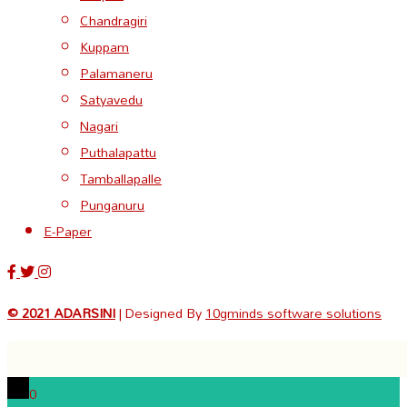
Chandragiri
Kuppam
Palamaneru
Satyavedu
Nagari
Puthalapattu
Tamballapalle
Punganuru
E-Paper
© 2021 ADARSINI
| Designed By
10gminds software solutions
0