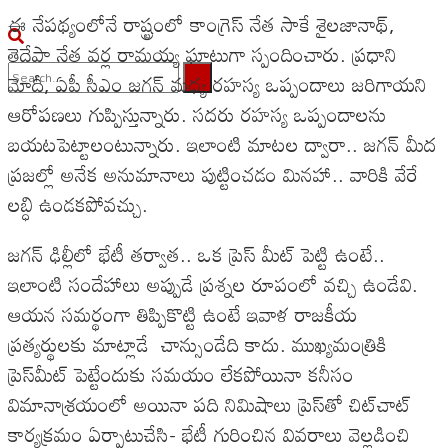
ఈ నేపథ్యంలోనే రాష్ట్రంలో కాంగ్రెస్ నేత సాకే శైలజానాథ్,
తెదేపా నేత వర్ల రామయ్య ఘాటుగా స్పందించారు. ప్రధాని
మోదీ, ఏపీ సీఎం జగన్ మధ్య రహస్య ఒప్పందాలు జరిగాయని
ఆరోపణలు గుప్పిస్తున్నారు. సదరు రహస్య ఒప్పందాలను
No Result
బయటపెట్టాలంటున్నారు. ఇలాంటి మాటల ద్వారా.. జగన్ మీద
View All Result
ప్రజల్లో అనేక అనుమానాలు పుట్టించడం మినహా.. వారికి వేరే
లబ్ధి ఉండకపోవచ్చు.
జగన్ ఢిల్లీలో భేటీ తర్వాత.. ఒక ప్రెస్ మీట్ పెట్టి ఉంటే..
ఇలాంటి సందేహాలు అప్పుడే ప్రశ్నల రూపంలో వచ్చి ఉండేవి.
ఆయన సమర్థంగా తిప్పికొట్టి ఉంటే ఇవాళ రాజకీయ
ప్రత్యర్థులకు మాట్లాడే చాన్సుండేది కాదు. ముఖ్యమంత్రికి
ప్రెస్‌మీట్ పెట్టేందుకు సమయం లేకపోయినా కనీసం
విమానాశ్రయంలో అయినా పది నిమిషాలు ప్రెస్‌తో చిట్‌చాట్
కార్యక్రమం ఏర్పాటుచేసి- భేటీ గురించిన వివరాలు వెల్లడించి