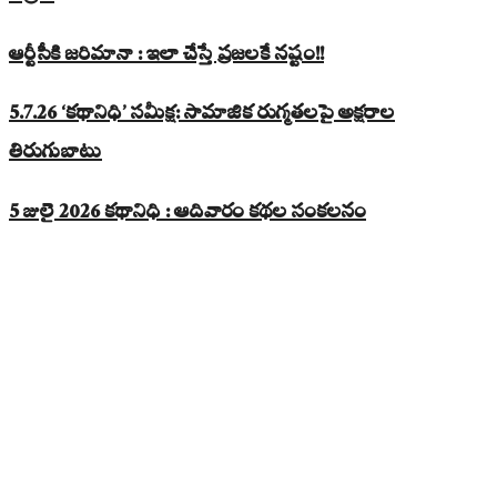
ఆర్టీసీకి జరిమానా : ఇలా చేస్తే ప్రజలకే నష్టం!!
5.7.26 ‘కథానిధి’ సమీక్ష: సామాజిక రుగ్మతలపై అక్షరాల
తిరుగుబాటు
5 జులై 2026 కథానిధి : ఆదివారం కథల సంకలనం