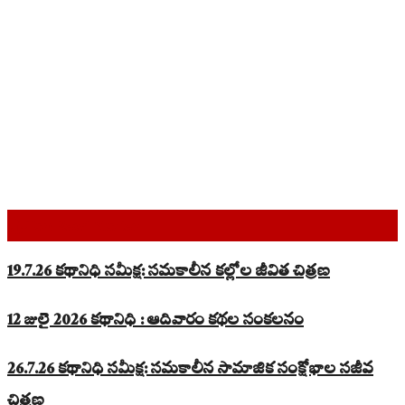
Top Read Stories
19.7.26 కథానిధి సమీక్ష: సమకాలీన కల్లోల జీవిత చిత్రణ
12 జులై 2026 కథానిధి : ఆదివారం కథల సంకలనం
26.7.26 కథానిధి సమీక్ష: సమకాలీన సామాజిక సంక్షోభాల సజీవ
చిత్రణ