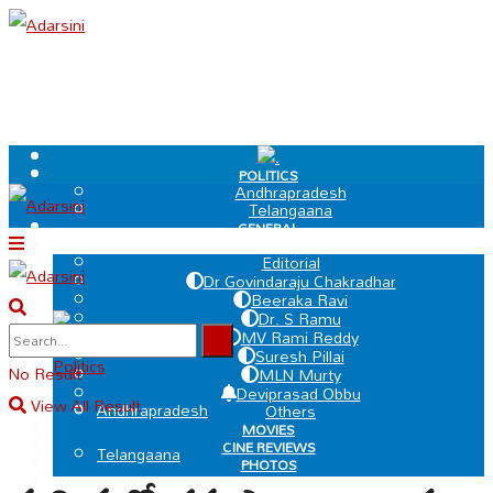
.
POLITICS
Andhrapradesh
Telangaana
GENERAL
EDIT PAGE
Editorial
Dr Govindaraju Chakradhar
Beeraka Ravi
Dr. S Ramu
.
MV Rami Reddy
Suresh Pillai
Politics
No Result
MLN Murty
Deviprasad Obbu
View All Result
Andhrapradesh
Others
MOVIES
CINE REVIEWS
Telangaana
PHOTOS
VIDEOS