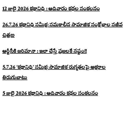
12 జులై 2026 కథానిధి : ఆదివారం కథల సంకలనం
26.7.26 కథానిధి సమీక్ష: సమకాలీన సామాజిక సంక్షోభాల సజీవ
చిత్రణ
ఆర్టీసీకి జరిమానా : ఇలా చేస్తే ప్రజలకే నష్టం!!
5.7.26 ‘కథానిధి’ సమీక్ష: సామాజిక రుగ్మతలపై అక్షరాల
తిరుగుబాటు
5 జులై 2026 కథానిధి : ఆదివారం కథల సంకలనం