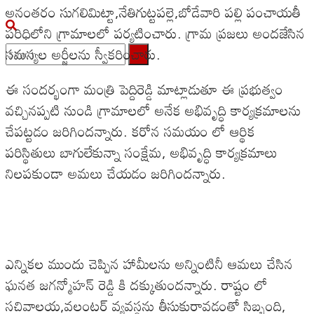
అనంతరం సుగలిమిట్టా,నేతిగుట్టపల్లె,బోడేవారి పల్లి పంచాయతీ
పరిధిలోని గ్రామాలలో పర్యటించారు. గ్రామ ప్రజలు అందజేసిన
సమస్యల అర్జీలను స్వీకరించారు.
No Result
ఈ సందర్భంగా మంత్రి పెద్దిరెడ్డి మాట్లాడుతూ ఈ ప్రభుత్వం
వచ్చినప్పటి నుండి గ్రామాలలో అనేక అభివృద్ధి కార్యక్రమాలను
View All Result
చేపట్టడం జరిగిందన్నారు. కరోన సమయం లో ఆర్థిక
పరిస్థితులు బాగులేకున్నా సంక్షేమ, అభివృద్ధి కార్యక్రమాలు
నిలపకుండా అమలు చేయడం జరిగిందన్నారు.
ఎన్నికల ముందు చెప్పిన హామీలను అన్నింటినీ ఆమలు చేసిన
ఘనత జగన్మోహన్ రెడ్డి కి దక్కుతుందన్నారు. రాష్టం లో
సచివాలయ,వలంటర్ వ్యవస్థను తీసుకురావడంతో సిబ్బంది,