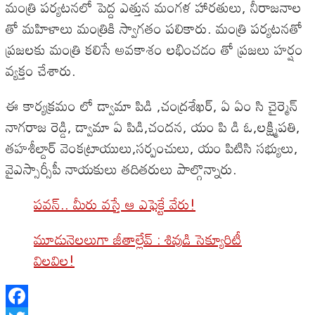
మంత్రి పర్యటనలో పెద్ద ఎత్తున మంగళ హారతులు, నీరాజనాల
తో మహిళాలు మంత్రికి స్వాగతం పలికారు. మంత్రి పర్యటనతో
ప్రజలకు మంత్రి కలిసే అవకాశం లభించడం తో ప్రజలు హర్షం
వ్యక్తం చేశారు.
ఈ కార్యక్రమం లో డ్వామా పిడి ,చంద్రశేఖర్, ఏ ఏం సి చైర్మెన్
నాగరాజ రెడ్డి, డ్వామా ఏ పిడి,చందన, యం పి డి ఓ,లక్ష్మిపతి,
తహశీల్దార్ వెంకట్రాయులు,సర్పంచులు, యం పిటిసి సభ్యులు,
వైఎస్సార్సీపీ నాయకులు తదితరులు పాల్గొన్నారు.
పవన్.. మీరు వస్తే ఆ ఎఫెక్టే వేరు!
మూడునెలలుగా జీతాల్లేవ్ : శివుడి సెక్యూరిటీ
విలవిల!