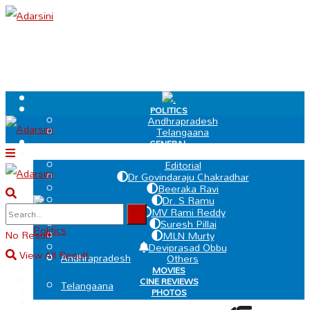
.
POLITICS
Andhrapradesh
Telangaana
GENERAL
EDIT PAGE
Editorial
Dr Govindaraju Chakradhar
Beeraka Ravi
Dr. S Ramu
.
MV Rami Reddy
Suresh Pillai
Politics
No Result
MLN Murty
Deviprasad Obbu
View All Result
Andhrapradesh
Others
MOVIES
CINE REVIEWS
Telangaana
PHOTOS
VIDEOS