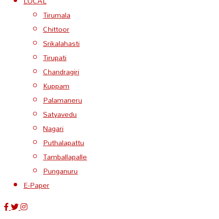
LOCAL
Tirumala
Chittoor
Srikalahasti
Tirupati
Chandragiri
Kuppam
Palamaneru
Satyavedu
Nagari
Puthalapattu
Tamballapalle
Punganuru
E-Paper