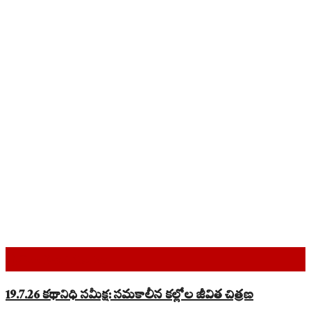
Top Read Stories
19.7.26 కథానిధి సమీక్ష: సమకాలీన కల్లోల జీవిత చిత్రణ