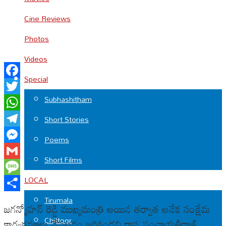
Cine Reviews
Photos
Videos
Special
Facebook
Subhashitham
Twitter
WhatsApp
Short Stories
Telegram
Poems
Messenger
Short Films
Gmail
LOCAL
Message
Share
Tirumala
జగన్మోహన్ రెడ్డి ముఖ్యమంత్రి అయిన తర్వాత అనేక సంక్షేమ
Chittoor
కార్యక్రమాలు చేపట్టడం జరిగిందని రాష్ట్ర పంచాయతీరాజ్,