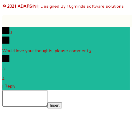
© 2021 ADARSINI
| Designed By
10gminds software solutions
0
Would love your thoughts, please comment.
x
(
)
x
|
Reply
Insert