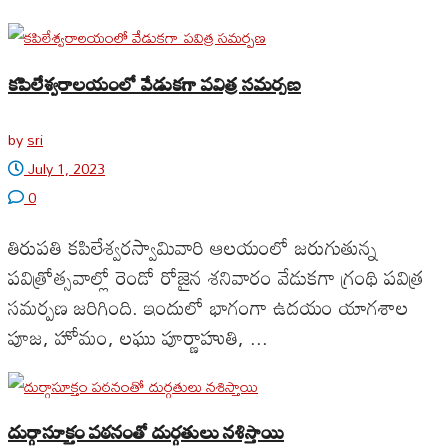
కపిలేశ్వరాలయంలో వేడుక‌గా ప‌విత్ర స‌మ‌ర్ప‌ణ‌
by
sri
July 1, 2023
0
తిరుపతి కపిలేశ్వరస్వామివారి ఆలయంలో జ‌రుగుతున్న
పవిత్రోత్సవాల్లో రెండో రోజైన శనివారం వేడుక‌గా గ్రంథి ప‌విత్ర
స‌మ‌ర్ప‌ణ జ‌రిగింది. ఇందులో భాగంగా ఉద‌యం యాగ‌శాల
పూజ‌, హోమం, ల‌ఘు పూర్ణాహుతి, ...
దుర్గాసూక్తం పఠనంతో దుర్గతులు నశిస్తాయి