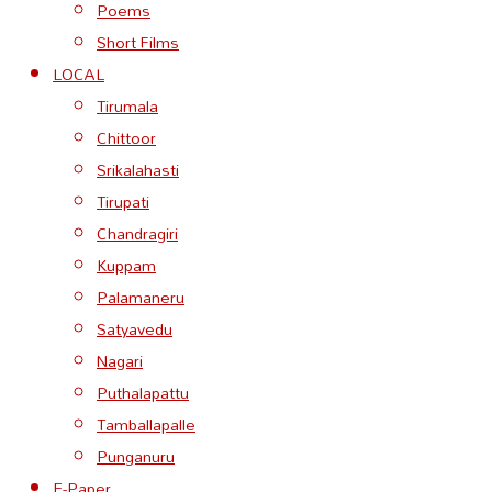
Poems
Short Films
LOCAL
Tirumala
Chittoor
Srikalahasti
Tirupati
Chandragiri
Kuppam
Palamaneru
Satyavedu
Nagari
Puthalapattu
Tamballapalle
Punganuru
E-Paper