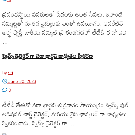
ప్రపంచస్థాయి వసతులతో పేదలకు ఉచిత సేవలు. ఇలాంటి
సమ్మిట్లతో నూతన వైద్యులకు ఎంతో ఉపయోగం. ఆపరేటివ్
ఆర్థో ప్లాస్టీ జాతీయ సమ్మిట్ ప్రారంభసభలో టీటీడీ ఈవో ఎవి
...
స్విమ్స్ డైరెక్టర్ గా సదా భార్గవి బాధ్యతల స్వీకరణ
by
sri
June 30, 2023
0
టీటీడీ జేఈవో సదా భార్గవి శుక్రవారం సాయంత్రం స్విమ్స్ ఫుల్
అడిషనల్ చార్జ్ డైరెక్టర్, మరియు వైస్ ఛాన్సలర్ గా బాధ్యతలు
స్వీకరించారు. స్విమ్స్ డైరెక్టర్ గా ...