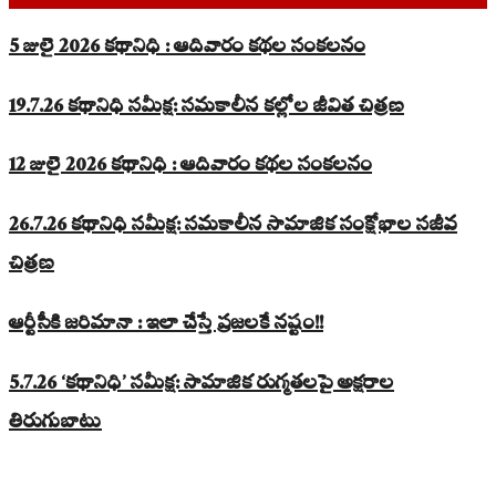
5 జులై 2026 కథానిధి : ఆదివారం కథల సంకలనం
19.7.26 కథానిధి సమీక్ష: సమకాలీన కల్లోల జీవిత చిత్రణ
12 జులై 2026 కథానిధి : ఆదివారం కథల సంకలనం
26.7.26 కథానిధి సమీక్ష: సమకాలీన సామాజిక సంక్షోభాల సజీవ
చిత్రణ
ఆర్టీసీకి జరిమానా : ఇలా చేస్తే ప్రజలకే నష్టం!!
5.7.26 ‘కథానిధి’ సమీక్ష: సామాజిక రుగ్మతలపై అక్షరాల
తిరుగుబాటు