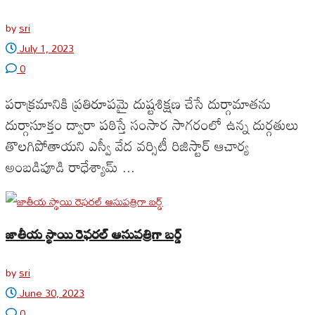
by
sri
July 1, 2023
0
పరాక్రమానికి ప్రతిరూపమై దుష్టశిక్షణ చేసే దుర్గామాతను
దుర్గాసూక్తం ద్వారా పఠిస్తే సంసార సాగరంలో ఉన్న దుర్గతులు
తొలగిపోతాయని ఎస్వీ వేద వర్సిటీ రిజిస్టార్ ఆచార్య
అంబడిపూడి రాధేశ్యామ్ ...
జాతీయ స్థాయి రెఫరల్ ఆసుపత్రిగా బర్డ్
by
sri
June 30, 2023
0