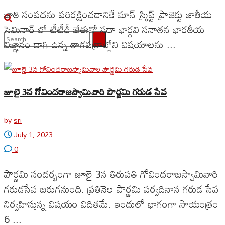
జాతి సంపదను పరిరక్షించడానికే మాన్ స్క్రిప్ట్ ప్రాజెక్టు జాతీయ
సెమినార్ లో టీటీడీ జేఈవో సదా భార్గవి సనాతన భారతీయ
విజ్ఞానం దాగి ఉన్న తాళపత్రాల్లోని విషయాలను ...
No Result
View All Result
జూలై 3న గోవిందరాజస్వామివారి పౌర్ణమి గరుడ సేవ
by
sri
July 1, 2023
0
పౌర్ణమి సందర్భంగా జూలై 3న తిరుపతి గోవిందరాజస్వామివారి
గరుడసేవ జరుగనుంది. ప్రతినెల పౌర్ణమి పర్వదినాన గరుడ సేవ
నిర్వహిస్తున్న విషయం విదితమే. ఇందులో భాగంగా సాయంత్రం
6 ...