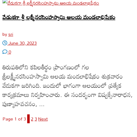
వేడుకగా శ్రీ లక్ష్మీనరసింహస్వామి ఆలయ మండలాభిషేకం
by
sri
June 30, 2023
0
తిరుపతిలోని కపిలతీర్థం ప్రాంగణంలో గల
శ్రీలక్ష్మీనరసింహస్వామి ఆలయ మండలాభిషేకం శుక్రవారం
వేడుకగా జరిగింది. ఇందులో భాగంగా ఆలయంలో ప్రత్యేక
కార్యక్రమాలు నిర్వహించారు. ఈ సందర్భంగా విష్వక్సేనారాధన,
పుణ్యాహవచనం, ...
Page 1 of 3
1
2
3
Next