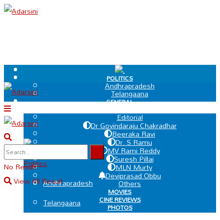
.
POLITICS
Andhrapradesh
Telangaana
GENERAL
EDIT PAGE
Editorial
Dr Govindaraju Chakradhar
Beeraka Ravi
Dr. S Ramu
.
MV Rami Reddy
Suresh Pillai
Politics
No Result
MLN Murty
Deviprasad Obbu
View All Result
Andhrapradesh
Others
MOVIES
CINE REVIEWS
Telangaana
PHOTOS
VIDEOS