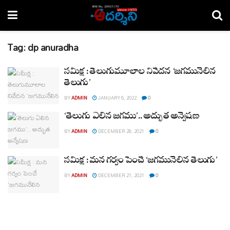
Tag:
dp anuradha
సమీక్ష : తెలుగుమూలాల నివేదన ‘జగమునేలిన
తెలుగు’
BY
ADMIN
JANUARY 6, 2022
0
‘తెలుగు ఏలిన జగము’.. అద్భుత అన్వేషణ
BY
ADMIN
DECEMBER 28, 2021
0
సమీక్ష : మన గర్వం పెంచే ‘జగమునేలిన తెలుగు’
BY
ADMIN
DECEMBER 21, 2021
0