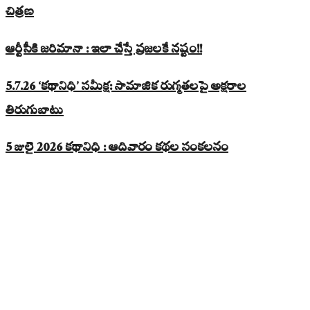
చిత్రణ
ఆర్టీసీకి జరిమానా : ఇలా చేస్తే ప్రజలకే నష్టం!!
5.7.26 ‘కథానిధి’ సమీక్ష: సామాజిక రుగ్మతలపై అక్షరాల
తిరుగుబాటు
5 జులై 2026 కథానిధి : ఆదివారం కథల సంకలనం