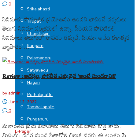
0
Srikalahasti
సినిమాకు సామాజిక ప్రయోజనం ఉందని భావించే దర్శకులు
Tirupati
తెలుగు సినిమా పరిశ్రమలో ఉన్నా, సీరియస్ పొలిటికల్
Chandragiri
సినిమాలు తెలుగులో రావడం తక్కువే. సినిమా అనేది కళాత్మక
వ్యాపారం ...
Kuppam
Palamaneru
Satyavedu
Review : ఆదర్శం, సాగతీత ఎక్కువైన ‘అంటే సుందరానికి’
Nagari
by
admin
Puthalapattu
June 12, 2022
Tamballapalle
0
Punganuru
మతాంతర ప్రేమ వివాహాలు తెలుగు సినిమాకు కొత్త కాదు.
E-Paper
మిస్సమ్మ దగ్గర నుండి సీతాకోక చిలుక వరకు ఈ అంశం పై