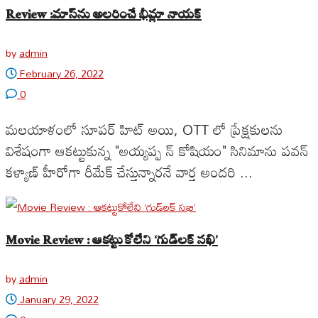
Review :మాస్‌ను అలరించే భీమ్లా నాయక్
by
admin
February 26, 2022
0
మలయాళంలో సూపర్ హిట్ అయి, OTT లో ప్రేక్షకులను
విశేషంగా ఆకట్టుకున్న "అయ్యప్ప న్ కోషియం" సినిమాను పవన్
కళ్యాణ్ హీరోగా రీమేక్ చేస్తున్నారనే వార్త అందరి ...
Movie Review : ఆకట్టుకోలేని ‘గుడ్‌లక్ సఖి’
by
admin
January 29, 2022