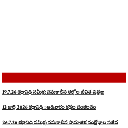
Top Read Stories
19.7.26 కథానిధి సమీక్ష: సమకాలీన కల్లోల జీవిత చిత్రణ
12 జులై 2026 కథానిధి : ఆదివారం కథల సంకలనం
26.7.26 కథానిధి సమీక్ష: సమకాలీన సామాజిక సంక్షోభాల సజీవ