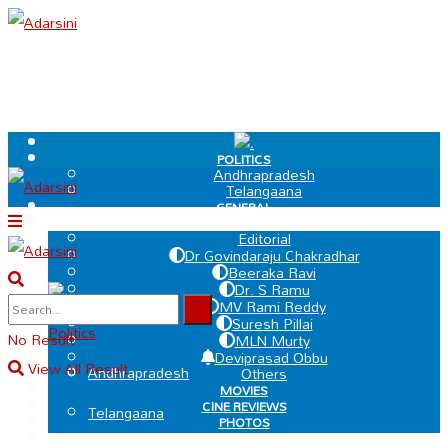
.
POLITICS
Andhrapradesh
Telangaana
GENERAL
EDIT PAGE
Editorial
Dr Govindaraju Chakradhar
Beeraka Ravi
Dr. S Ramu
.
MV Rami Reddy
Suresh Pillai
Politics
No Result
MLN Murty
Deviprasad Obbu
View All Result
Andhrapradesh
Others
MOVIES
CINE REVIEWS
Telangaana
PHOTOS
VIDEOS