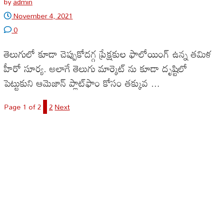
by
admin
November 4, 2021
0
తెలుగులో కూడా చెప్పుకోదగ్గ ప్రేక్షకుల ఫాలోయింగ్ ఉన్న తమిళ
హీరో సూర్య. అలాగే తెలుగు మార్కెట్ ను కూడా దృష్టిలో
పెట్టుకుని ఆమెజాన్ ప్లాట్‌ఫాం కోసం తక్కువ ...
Page 1 of 2
1
2
Next