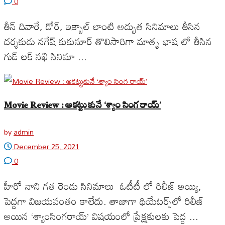
0
తీన్ దివారే, డోర్, ఇక్బాల్ లాంటి అద్భుత సినిమాలు తీసిన
దర్శకుడు నగేష్ కుకునూర్ తొలిసారిగా మాతృ భాష లో తీసిన
గుడ్ లక్ సఖి సినిమా ...
Movie Review : ఆకట్టుకునే ‘శ్యాం సింగ రాయ్’
by
admin
December 25, 2021
0
హీరో నాని గత రెండు సినిమాలు ఓటీటీ లో రిలీజ్ అయ్యి,
పెద్దగా విజయవంతం కాలేదు. తాజాగా థియేటర్స్‌లో రిలీజ్
అయిన ‘శ్యాంసింగరాయ్’ విషయంలో ప్రేక్షకులకు పెద్ద ...