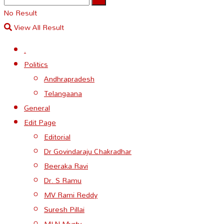
No Result
View All Result
.
Politics
Andhrapradesh
Telangaana
General
Edit Page
Editorial
Dr Govindaraju Chakradhar
Beeraka Ravi
Dr. S Ramu
MV Rami Reddy
Suresh Pillai
MLN Murty