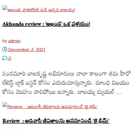
Akhanda review : ‘అఖండ’ ఒక ప్రళయం!
by
admin
December 2, 2021
0
నందమూరి బాలకృష్ణ అభిమానులు చాలా కాలంగా తమ హీరో
లేటెస్ట్ బ్లాక్ బస్టర్ కోసం ఎదురుచూస్తున్నారు. మాంఛి విజయం
కోసం మొహం వాచిపోయి ఉన్నారు. బాలయ్య డ్యుయల్ ...
Review : ఆదివాసీ జీవితాలను అవమానించే ‘జై భీమ్’