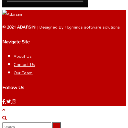
© 2021 ADARSINI
| Designed By
10gminds software solutions
Navigate Site
About Us
Contact Us
Our Team
Follow Us