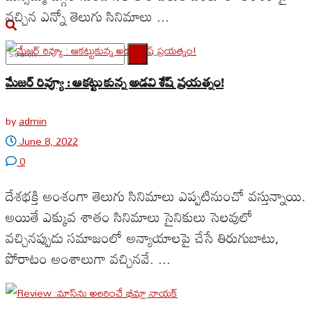
వచ్చిన ఎన్నో తెలుగు సినిమాలు ...
No Result
మేజర్ రివ్యూ : ఆకట్టుకున్న అడవి శేష్ ప్రయత్నం!
View All Result
by
admin
June 8, 2022
0
దేశభక్తి అంశంగా తెలుగు సినిమాలు ఎప్పటినుంచో వస్తున్నాయి.
అయితే ఎక్కువ శాతం సినిమాలు సైనికులు సెలవులో
వచ్చినప్పుడు సమాజంలో అన్యాయాలపై చేసే తిరుగుబాటు,
పోరాటం అంశాలుగా వచ్చినవే. ...