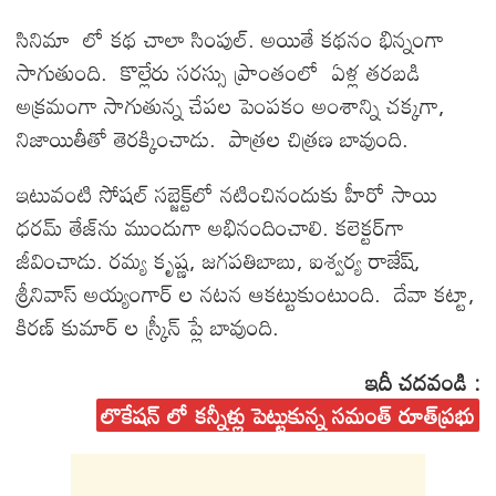
సినిమా లో కథ చాలా సింపుల్. అయితే కథనం భిన్నంగా
సాగుతుంది. కొల్లేరు సరస్సు ప్రాంతంలో ఏళ్ల తరబడి
అక్రమంగా సాగుతున్న చేపల పెంపకం అంశాన్ని చక్కగా,
నిజాయితీతో తెరక్కించాడు. పాత్రల చిత్రణ బావుంది.
ఇటువంటి సోషల్ సబ్జెక్ట్‌లో నటించినందుకు హీరో సాయి
ధరమ్ తేజ్‌ను ముందుగా అభినందించాలి. కలెక్టర్‌గా
జీవించాడు. రమ్య కృష్ణ, జగపతిబాబు, ఐశ్వర్య రాజేష్,
శ్రీనివాస్ అయ్యంగార్ ల నటన ఆకట్టుకుంటుంది. దేవా కట్టా,
కిరణ్ కుమార్ ల స్క్రీన్ ప్లే బావుంది.
ఇదీ చదవండి :
లొకేషన్ లో కన్నీళ్లు పెట్టుకున్న సమంత్ రూత్‌ప్రభు