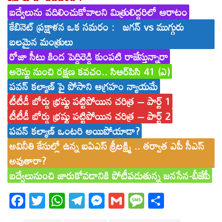
బద్వేలును వదిలించుకోవాలని మిత్రులిద్దరిలో ఆరాటం
కేబినెట్ ప్రక్షాళన ఒక సమరం : జగన్ vs ముగ్గురు
బలమైన మంత్రులు
రోజా సీటు కింద పెద్దిరెడ్డి కుంపటి రాజేస్తున్నారా
అరెస్టు నుంచి రక్షణ కవచం.. సిఆర్‌పిసి 41 (ఎ)
పవన్ కల్యాణ్ పై పోసాని ఆగ్రహం న్యాయమే
టీటీడీ బోర్డు భ్రష్టు పట్టిపోయిన చరిత్ర – పార్ట్ 1
టీటీడీ బోర్డు భ్రష్టు పట్టిపోయిన చరిత్ర – పార్ట్ 2
పవన్ కల్యాణ్ ఒంటరి అయిపోయాడా?
అవినీతి కేసుల్లో ఉన్న ఐఏఎస్ శ్రీలక్ష్మి .. తర్వాత ఎపీ సీఎస్
అవుతారా?
బద్వేలునుంచి జారుకోవడానికి పోటీపడుతున్న జనసేన-బీజేపీ
Fa
T
W
T
M
G
M
S
ce
wi
ha
el
es
m
es
ha