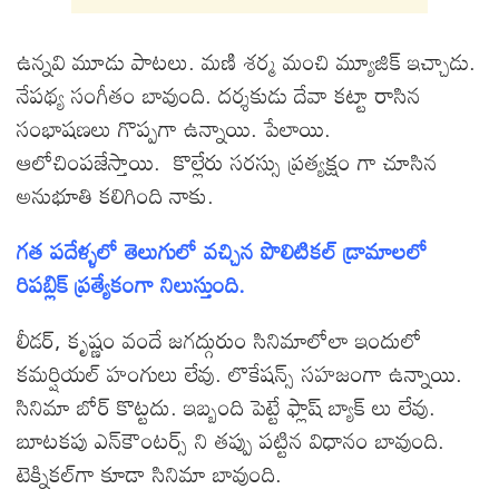
ఉన్నవి మూడు పాటలు. మణి శర్మ మంచి మ్యూజిక్ ఇచ్చాడు.
నేపథ్య సంగీతం బావుంది. దర్శకుడు దేవా కట్టా రాసిన
సంభాషణలు గొప్పగా ఉన్నాయి. పేలాయి.
ఆలోచింపజేస్తాయి. కొల్లేరు సరస్సు ప్రత్యక్షం గా చూసిన
అనుభూతి కలిగింది నాకు.
గత పదేళ్ళలో తెలుగులో వచ్చిన పొలిటికల్ డ్రామాలలో
రిపబ్లిక్ ప్రత్యేకంగా నిలుస్తుంది.
లీడర్, కృష్ణం వందే జగద్గురుం సినిమాలోలా ఇందులో
కమర్షియల్ హంగులు లేవు. లొకేషన్స్ సహజంగా ఉన్నాయి.
సినిమా బోర్ కొట్టదు. ఇబ్బంది పెట్టే ఫ్లాష్ బ్యాక్ లు లేవు.
బూటకపు ఎన్‌కౌంటర్స్ ని తప్పు పట్టిన విధానం బావుంది.
టెక్నికల్‌గా కూడా సినిమా బావుంది.