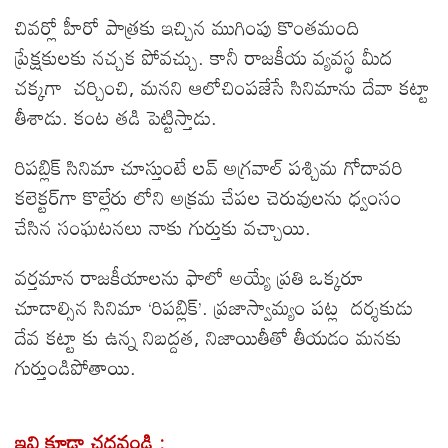
చివర్లో హీరో పాత్రకు ఇచ్చిన ముగింపు కొంతమంది
ప్రేక్షకులకు నచ్చక పోవచ్చు. కానీ రాజకీయ వ్యవస్థ మీద
చక్కగా చర్చించి, మనని ఆలోచింపజేసే సినిమాను దేవా కట్టా
తీశాడు. కంట తడి పెట్టిస్తాడు.
రిపబ్లిక్ సినిమా చూస్తుంటే లవ్ అగ్రవాల్ పశ్చిమ గోదావరి
కలెక్టర్‌గా కొల్లేరు లోని అక్రమ చేపల చెరువులను ధ్వంసం
చేసిన సంఘటనలు నాకు గుర్తుకు వచ్చాయి.
వర్తమాన రాజకీయాలను ఫాలో అయ్యే ప్రతి ఒక్కరూ
చూడాల్సిన సినిమా ‘రిపబ్లిక్’. ప్రజాస్వామ్యం పట్ల దర్శకుడు
దేవ కట్టా కు ఉన్న నిబద్దత, నిజాయితీతో తీయడం మనకు
గుర్తుండిపోతాయి.
ఇవి కూడా చదవండి :