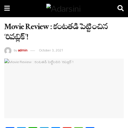
Movie Review : కంటతడి పెట్టించిన
‘రిపబ్లిక్’!
by
admin
October 3, 2021