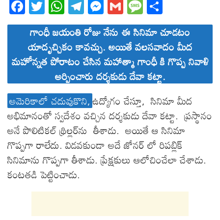
Fa
T
W
T
M
G
M
S
ce
wi
ha
el
es
m
es
ha
గాంధీ జయంతి రోజు నేను ఈ సినిమా చూడటం
bo
tt
ts
eg
se
ail
sa
re
యాదృచ్చికం కావచ్చు. అయితే వలసవాదం మీద
ok
er
A
ra
ng
ge
మహోన్నత పోరాటం చేసిన మహాత్మా గాంధీ కి గొప్ప నివాళి
pp
m
er
అర్పించారు దర్శకుడు దేవా కట్టా.
అమెరికాలో చదువుకొని,
ఉద్యోగం చేస్తూ, సినిమా మీద
అభిమానంతో స్వదేశం వచ్చిన దర్శకుడు దేవా కట్టా. ప్రస్థానం
అనే పొలిటికల్ థ్రిల్లర్‌ను తీశాడు. అయితే ఆ సినిమా
గొప్పగా రాలేదు. విడవకుండా అదే జోనర్ లో రిపబ్లిక్
సినిమాను గొప్పగా తీశాడు. ప్రేక్షకులు ఆలోచించేలా చేశాడు.
కంటతడి పెట్టించాడు.