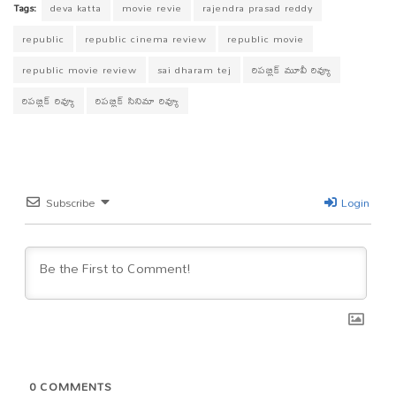
bo
tt
ts
eg
se
ail
sa
re
Tags:
deva katta
movie revie
rajendra prasad reddy
ok
er
A
ra
ng
ge
republic
republic cinema review
republic movie
pp
m
er
republic movie review
sai dharam tej
రిపబ్లిక్ మూవీ రివ్యూ
రిపబ్లిక్ రివ్యూ
రిపబ్లిక్ సినిమా రివ్యూ
Subscribe
Login
0
COMMENTS