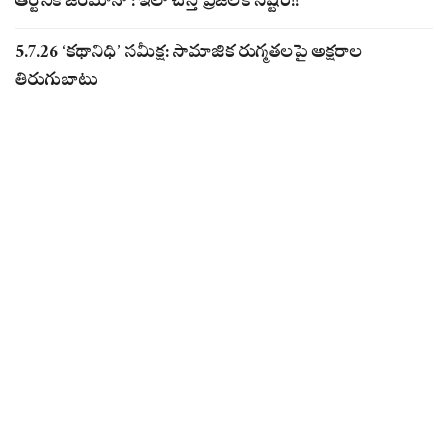
ఆర్టీసీకి జరిమానా : ఇలా చేస్తే ప్రజలకే నష్టం!!
5.7.26 ‘కథానిధి’ సమీక్ష: సామాజిక రుగ్మతలపై అక్షరాల
తిరుగుబాటు