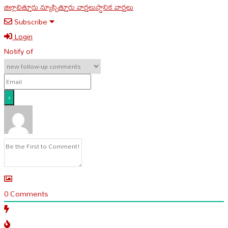
జిల్లా
చిత్తూరు న్యూస్
చిత్తూరు వార్తలు
స్థానిక వార్తలు
Subscribe
Login
Notify of
0
Comments