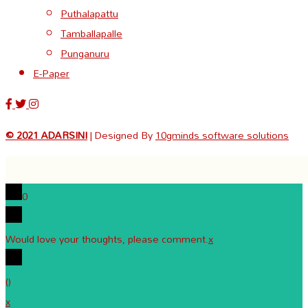
Puthalapattu
Tamballapalle
Punganuru
E-Paper
© 2021 ADARSINI
| Designed By
10gminds software solutions
0
Would love your thoughts, please comment.
x
(
)
x