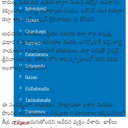
కారుణ్య నియామక ప్రక్రియ ద్వారా వెంటనే ఉద్యోగ అవకాశం
Srikalahasti
కల్పించాలని, రాష్ట్ర ఉపాధ్యాయ సంఘం (ఎస్ టి యు) చిత్తూరు
జిల్లా శాఖ, జడ్పీ చైర్మన్ శ్రీనివాసులు ను కోరింది.
Tirupati
Chandragiri
బుధవారం ఉదయం ఎస్టీయు చిత్తూరు జిల్లా శాఖ అధ్యక్ష,
ప్రధాన కార్యదర్శులు కడియాల మురళి, జగన్మోహన్ రెడ్డి, రాష్ట్ర
Kuppam
నాయకులు గంటా మోహన్ తదితరులు, జిల్లా పరిషత్ చైర్మన్
Palamaneru
శ్రీనివాసులు ను వికోట లోని వారి స్వగృహంలో కలిసి వివిధ
Satyavedu
అంశాలపై చర్చించారు.
Nagari
Puthalapattu
Tamballapalle
ఈ సందర్భంగా నాయకులు మాట్లాడుతూ అకాల మరణం
Punganuru
పొందిన టీచర్ల కుటుంబ సభ్యులకు నియామకాలు కల్పించడంలో
తీవ్ర జాప్యం జరుగుతోందని ఆవేదన వ్యక్తం చేశారు. ఖాళీలు
E-Paper