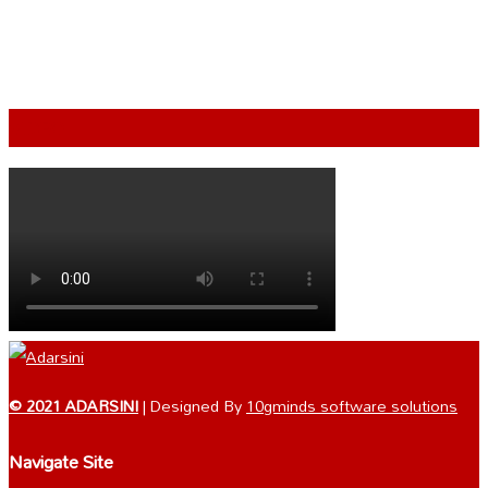
VIDEO
© 2021 ADARSINI
| Designed By
10gminds software solutions
Navigate Site