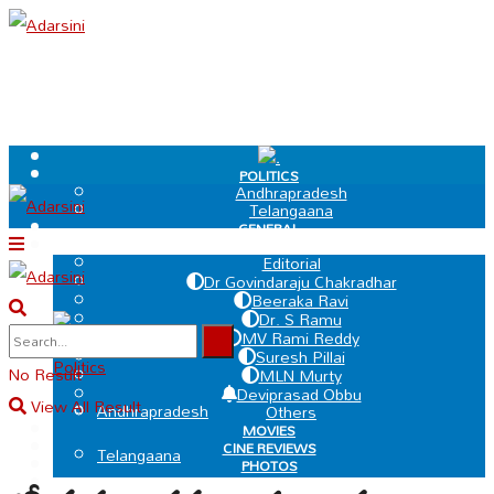
.
POLITICS
Andhrapradesh
Telangaana
GENERAL
EDIT PAGE
Editorial
Dr Govindaraju Chakradhar
Beeraka Ravi
Dr. S Ramu
.
MV Rami Reddy
Suresh Pillai
Politics
No Result
MLN Murty
Deviprasad Obbu
View All Result
Andhrapradesh
Others
MOVIES
CINE REVIEWS
Telangaana
PHOTOS
VIDEOS