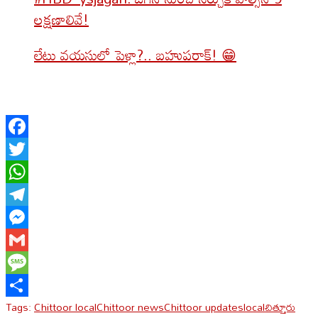
లక్షణాలివే!
లేటు వయసులో పెళ్లా?.. బహుపరాక్! 😁
Facebook
Twitter
WhatsApp
Telegram
Messenger
Gmail
Message
Tags:
Chittoor local
Chittoor news
Chittoor updates
local
చిత్తూరు
Share