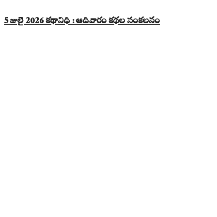
5 జులై 2026 కథానిధి : ఆదివారం కథల సంకలనం