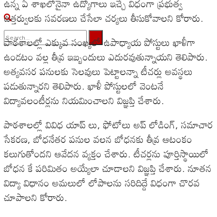
ఉన్న ఏ శాఖలోనైనా ఉద్యోగాలు ఇచ్చే విధంగా ప్రభుత్వ
ఉత్తర్వులకు సవరణలు చేసేలా చర్యలు తీసుకోవాలని కోరారు.
పాఠశాలల్లో ఎక్కువ సంఖ్యలో ఉపాధ్యాయ పోస్టులు ఖాళీగా
ఉండటం వల్ల తీవ్ర ఇబ్బందులు ఎదురవుతున్నాయని తెలిపారు.
No Result
అత్యవసర పనులకు సెలవులు పెట్టాలన్నా టీచర్లు అవస్థలు
View All Result
పడుతున్నారని తెలిపారు. ఖాళీ పోస్టులలో వెంటనే
విద్యావలంటీర్లను నియమించాలని విజ్ఞప్తి చేశారు.
పాఠశాలల్లో వివిధ యాప్ లు, ఫోటోలు అప్ లోడింగ్, సమాచార
సేకరణ, బోధనేతర పనుల వలన బోధనకు తీవ్ర ఆటంకం
కలుగుతోందని ఆవేదన వ్యక్తం చేశారు. టీచర్లను పూర్తిస్థాయిలో
బోధన కే పరిమితం అయ్యేలా చూడాలని విజ్ఞప్తి చేశారు. నూతన
విద్యా విధానం అమలులో లోపాలను సరిదిద్దే విధంగా చొరవ
చూపాలని కోరారు.