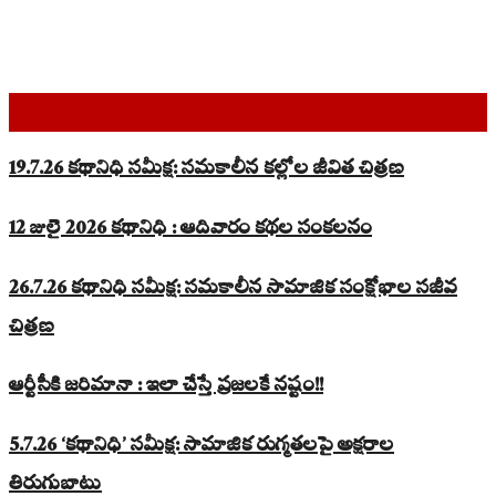
Top Read Stories
19.7.26 కథానిధి సమీక్ష: సమకాలీన కల్లోల జీవిత చిత్రణ
12 జులై 2026 కథానిధి : ఆదివారం కథల సంకలనం
26.7.26 కథానిధి సమీక్ష: సమకాలీన సామాజిక సంక్షోభాల సజీవ
చిత్రణ
ఆర్టీసీకి జరిమానా : ఇలా చేస్తే ప్రజలకే నష్టం!!
5.7.26 ‘కథానిధి’ సమీక్ష: సామాజిక రుగ్మతలపై అక్షరాల
తిరుగుబాటు