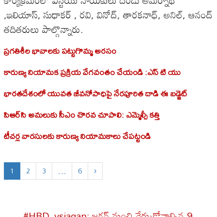
,ఇలియాస్, సుధాకర్ , రవి, వినోద్, తారకనాధ్, అనిల్, ఆనంద్
తదితరులు పాల్గొన్నారు.
ప్రగతిశీల భావాలకు పట్టుగొమ్మ అరసం
కారుణ్య నియామక ప్రక్రియ వేగవంతం చేయండి :ఎస్ టి యు
భారతదేశంలో యువత జీవనోపాధిపై నేరపూరిత దాడి ఈ బడ్జెట్
పిఆర్‌సి అమలుకు సీఎం చొరవ చూపాలి: ఎమ్మెల్సీ కత్తి
టీచర్ల వారసులకు కారుణ్య నియామకాలు చేపట్టండి
1
2
3
…
6
›
#HBD_ysjagan: జగన్‌ నుంచి నేర్చుకోవాల్సిన 9