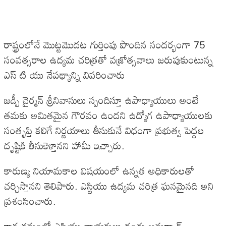
రాష్ట్రంలోనే మొట్టమొదట గుర్తింపు పొందిన సందర్భంగా 75
సంవత్సరాల ఉద్యమ చరిత్రతో వజ్రోత్సవాలు జరుపుకుంటున్న
ఎస్ టి యు నేపథ్యాన్ని వివరించారు
జడ్పీ చైర్మన్ శ్రీనివాసులు స్పందిస్తూ ఉపాధ్యాయులు అంటే
తమకు అమితమైన గౌరవం ఉందని ఉద్యోగ ఉపాధ్యాయులకు
సంతృప్తి కలిగే నిర్ణయాలు తీసుకునే విధంగా ప్రభుత్వ పెద్దల
దృష్టికి తీసుకెళ్తానని హామీ ఇచ్చారు.
కారుణ్య నియామకాల విషయంలో ఉన్నత అధికారులతో
చర్చిస్తానని తెలిపారు. ఎస్టియు ఉద్యమ చరిత్ర ఘనమైనది అని
ప్రశంసించారు.
కార్యక్రమంలో ఎస్టియు నాయకులు దండు అమర్నాథ్