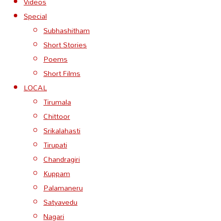
Videos
Special
Subhashitham
Short Stories
Poems
Short Films
LOCAL
Tirumala
Chittoor
Srikalahasti
Tirupati
Chandragiri
Kuppam
Palamaneru
Satyavedu
Nagari