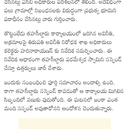
చేసినట్లు ఏసీబీ అధికారుల పరిశీలనలో తేలింది. అదేవిధంగా
పలు గ్రామాల్లో నిబంధనలకు విరుద్ధంగా ప్రభుత్వ భూమిని
పరాధీనం చేసినట్లు వారు గుర్తించారు.
తొట్టంబేడు తహసీల్దారు కార్యాలయంలో జరిగిన అవినీతి,
అక్రమాలపై తిరుపతి అవినీతి నిరోధక శాఖ అధికారులు
కలెక్టరు హరినారాయణన్ కు నివేదిక సమర్పించారు. ఈ
నివేదిక ఆధారంగా తహసీల్దారు పరమేశ్వర స్వామిని సస్పెండ్
చేస్తూ ఉత్తర్వులు జారీ చేశారు.
ఇందుకు సంబంధించి ఫూర్తి సమాచారం అందాల్సి ఉంది.
కాగా తహసీల్దారు సస్పెండ్ కావడంతో ఆ కార్యాలయ మిగిలిన
సిబ్బందిలో వణుకు పుడుతోంది. ఈ ఘటనలో ఇంకా ఎంత
మంది సస్పండ్ అవుతారోనని ఆందోళన చెందుతున్నారు.