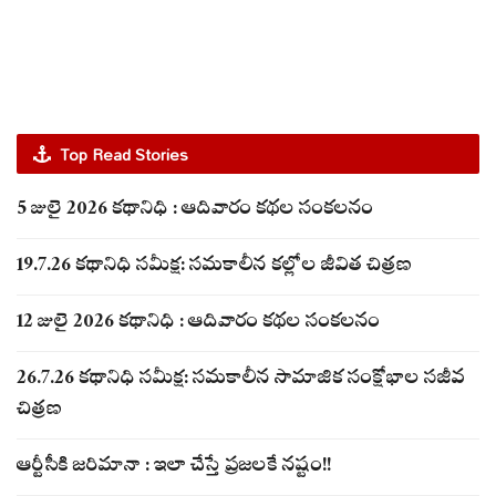
Top Read Stories
5 జులై 2026 కథానిధి : ఆదివారం కథల సంకలనం
19.7.26 కథానిధి సమీక్ష: సమకాలీన కల్లోల జీవిత చిత్రణ
12 జులై 2026 కథానిధి : ఆదివారం కథల సంకలనం
26.7.26 కథానిధి సమీక్ష: సమకాలీన సామాజిక సంక్షోభాల సజీవ
చిత్రణ
ఆర్టీసీకి జరిమానా : ఇలా చేస్తే ప్రజలకే నష్టం!!