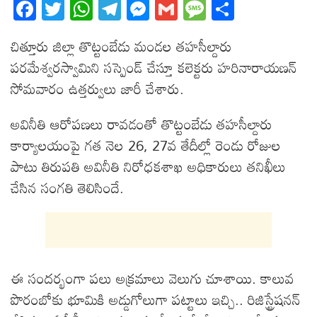
Fa
T
W
T
M
G
M
S
ce
wi
ha
el
es
m
es
ha
చిత్తూరు జిల్లా తొట్టంబేడు మండల తహసీల్దారు
bo
tt
ts
eg
se
ail
sa
re
పరమేశ్వరస్వామిని సస్పెండ్ చేస్తూ కలెక్టరు హరినారాయణన్
ok
er
A
ra
ng
ge
సోమవారం ఉత్తర్వులు జారీ చేశారు.
pp
m
er
అవినీతి ఆరోపణలు రావడంతో తొట్టంబేడు తహసీల్దారు
కార్యాలయంపై గత నెల 26, 27వ తేదీల్లో రెండు రోజుల
పాటు తిరుపతి అవినీతి నిరోధకశాఖ అధికారులు తనిఖీలు
చేసిన సంగతి తెలిసిందే.
ఈ సందర్భంగా పలు అక్రమాలు వెలుగు చూశాయి. కాలువ
పొరంబోకు భూమికి అడ్డుగోలుగా పట్టాలు ఇచ్చి.. రిజిస్ట్రేషనన్