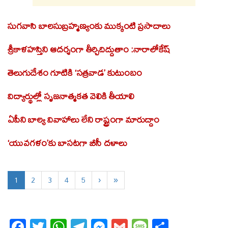
సుగవాసి బాలసుబ్రహ్మణ్యంకు ముక్కంటి ప్రసాదాలు
శ్రీకాళహస్తిని ఆదర్శంగా తీర్చిదిద్దుతాం :నారాలోకేష్
తెలుగుదేశం గూటికి ‘సత్రవాడ’ కుటుంబం
విద్యార్థుల్లో సృజనాత్మకత వెలికి తీయాలి
ఏపీని బాల్య వివాహాలు లేని రాష్ట్రంగా మారుద్దాం
‘యువగళం’కు బాసటగా బీసీ దళాలు
1
2
3
4
5
›
»
Fa
T
W
T
M
G
M
S