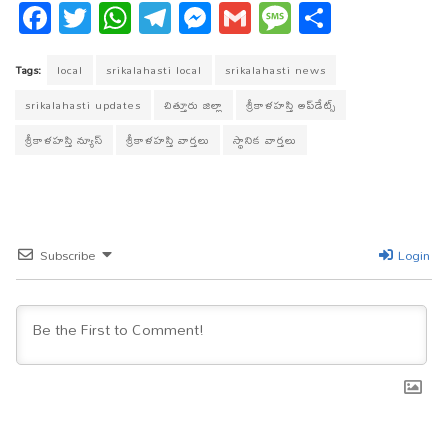
Fa
T
W
T
M
G
M
S
ce
wi
ha
el
es
m
es
ha
bo
tt
ts
eg
se
ail
sa
re
Tags:
local
srikalahasti local
srikalahasti news
ok
er
A
ra
ng
ge
srikalahasti updates
చిత్తూరు జిల్లా
శ్రీకాళహస్తి అప్‌డేట్స్
pp
m
er
శ్రీకాళహస్తి న్యూస్
శ్రీకాళహస్తి వార్తలు
స్థానిక వార్తలు
Subscribe
Login