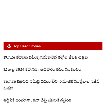
Top Read Stories
19.7.26 కథానిధి సమీక్ష: సమకాలీన కల్లోల జీవిత చిత్రణ
12 జులై 2026 కథానిధి : ఆదివారం కథల సంకలనం
26.7.26 కథానిధి సమీక్ష: సమకాలీన సామాజిక సంక్షోభాల సజీవ
చిత్రణ
ఆర్టీసీకి జరిమానా : ఇలా చేస్తే ప్రజలకే నష్టం!!