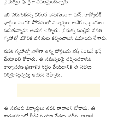
ప్రభుత్వం పూర్తిగా విఫలమైందన్నారు.
ఇక పెరుగుతున్న ధరలక అనుగుణంగా మెస్, కాస్మోటిక్
ఛార్జీలు పెంచక పోవడంతో విద్యార్థులు అనేక ఇబ్బందులు
పడుతున్నారని ఆయన చెప్పారు. ప్రభుత్వ సంక్షేమ వసతి
గృహాల్లో మౌలిక వసతులు కల్పించాలని డిమాండు చేశారు.
వసతి గృహాల్లో ఖాళీగా ఉన్న పోస్టలను భర్తీ వెంటనే భర్తీ
చేయాలని కోరారు. ఈ సమస్యలపై చర్చించడానికి…
కార్యాచరణ ప్రణాళిక సిద్ధం చేయడానికి ఈ సభలు
నిర్వహిస్తున్నట్లు ఆయన చెప్పారు.
ఈ సభలకు విద్యార్థులు తరలి రావాలని కోరారు. ఈ
కార్యక్రమంలో పీడీఎస్ యూ నేతలు ప్రదీప్, బాలాజీ,