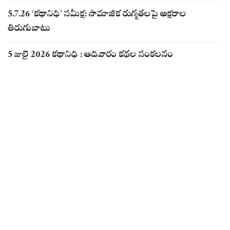
5.7.26 ‘కథానిధి’ సమీక్ష: సామాజిక రుగ్మతలపై అక్షరాల
తిరుగుబాటు
5 జులై 2026 కథానిధి : ఆదివారం కథల సంకలనం