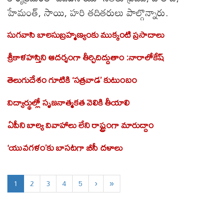
హేమంత్, సాయి, హరి తదితరులు పాల్గొన్నారు.
సుగవాసి బాలసుబ్రహ్మణ్యంకు ముక్కంటి ప్రసాదాలు
శ్రీకాళహస్తిని ఆదర్శంగా తీర్చిదిద్దుతాం :నారాలోకేష్
తెలుగుదేశం గూటికి ‘సత్రవాడ’ కుటుంబం
విద్యార్థుల్లో సృజనాత్మకత వెలికి తీయాలి
ఏపీని బాల్య వివాహాలు లేని రాష్ట్రంగా మారుద్దాం
‘యువగళం’కు బాసటగా బీసీ దళాలు
1
2
3
4
5
›
»