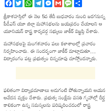
Fa
T
W
T
M
G
M
S
ce
wi
ha
el
es
m
es
ha
శ్రీకాళహస్తిలో ఈ నెల 5వ తేదీ బుధవారం నుంచి జరగనున్న
bo
tt
ts
eg
se
ail
sa
re
పీడీఎస్ యూ జిల్లా మహాసభలను జయప్రదం చేయాలని ఆ
ok
er
A
ra
ng
ge
యూనియన్ రాష్ట్ర కార్యవర్గ సభ్యులు జాకీర్ విజ్ఞప్తి చేశారు.
pp
m
er
మహాసభలపై మంగళవారం పలు కళాశాలల్లో ప్రచారం
నిర్వహించారు. ఈ సందర్భంగా జాకీర్ మాట్లాడుతూ…
విద్యారంగం పట్ల ప్రభుత్వం చిన్నచూపు చూస్తోందన్నారు.
ఫలితంగా విద్యాప్రమాణాలు అడుగంటి పోతున్నాయని ఆయన
ఆవేదన వ్యక్తం చేశారు. ప్రభుత్వ సంక్షేమ వసతి గృహాల్లో దీర్ఘ
కాలికంగా ఉన్న సమస్యలను పరిష్కరించడంలో రాష్ట్ర