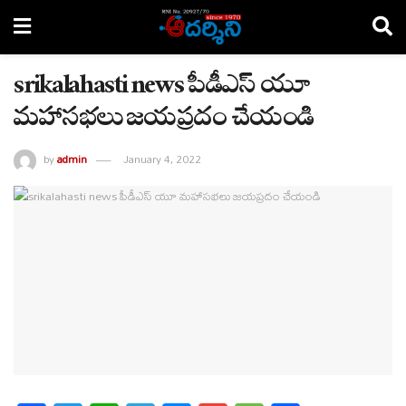
srikalahasti news పీడీఎస్ యూ
మహాసభలు జయప్రదం చేయండి
by
admin
January 4, 2022