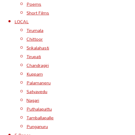
Poems
Short Films
LOCAL
Tirumala
Chittoor
Srikalahasti
Tirupati
Chandragiri
Kuppam
Palamaneru
Satyavedu
Nagari
Puthalapattu
Tamballapalle
Punganuru