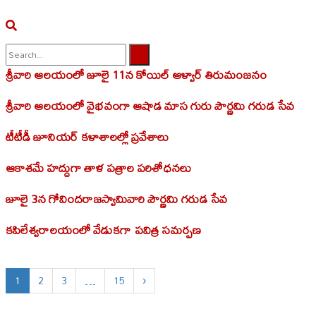
శ్రీవారి ఆలయంలో జూలై 11న కోయిల్‌ ఆళ్వార్‌ తిరుమంజనం
No Result
శ్రీవారి ఆలయంలో వైభవంగా ఆషాడ మాస గురు పౌర్ణమి గరుడ సేవ
View All Result
టీటీడీ జూనియర్ కళాశాలల్లో ప్రవేశాలు
ఆకాశమే హద్దుగా తాళ పత్రాల పరిశోధనలు
జూలై 3న గోవిందరాజస్వామివారి పౌర్ణమి గరుడ సేవ
కపిలేశ్వరాలయంలో వేడుక‌గా ప‌విత్ర స‌మ‌ర్ప‌ణ‌
1
2
3
…
15
›