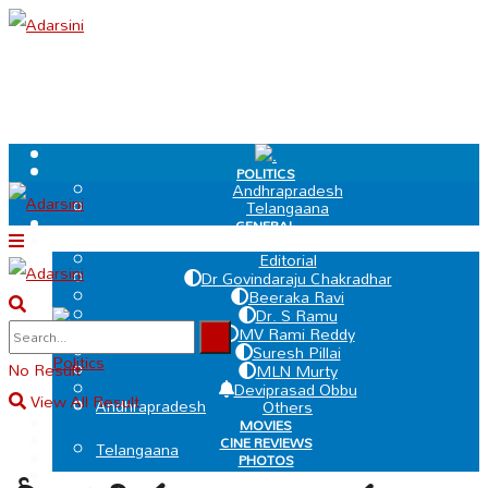
.
POLITICS
Andhrapradesh
Telangaana
GENERAL
EDIT PAGE
Editorial
Dr Govindaraju Chakradhar
Beeraka Ravi
Dr. S Ramu
.
MV Rami Reddy
Suresh Pillai
Politics
No Result
MLN Murty
Deviprasad Obbu
View All Result
Andhrapradesh
Others
MOVIES
CINE REVIEWS
Telangaana
PHOTOS
VIDEOS