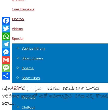
Cine Reviews
Photos
Facebook
Videos
Twitter
Special
WhatsApp
Subhashitham
Telegram
Short Stories
Messenger
Gmail
Poems
Message
Short Films
Share
అఖిలాండకోటి బ్రహ్మాండ నాయకుడు తిరువేంకటగిరినాధుని
LOCAL
ఆభరణాల ఖజానాలో మరో అమూల్యమైన నగలు వచ్చి కొలువు
Tirumala
తీరాయి.
Chittoor