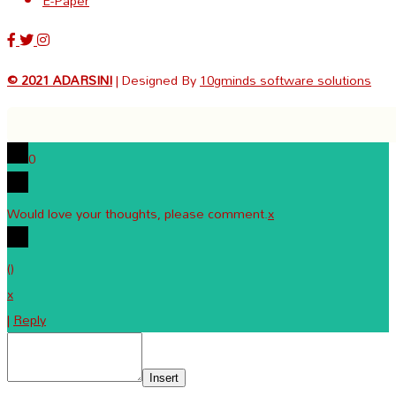
E-Paper
© 2021 ADARSINI
| Designed By
10gminds software solutions
0
Would love your thoughts, please comment.
x
(
)
x
|
Reply
Insert