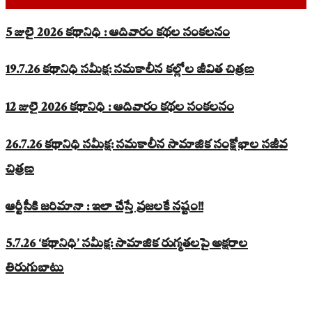
5 జులై 2026 కథానిధి : ఆదివారం కథల సంకలనం
19.7.26 కథానిధి సమీక్ష: సమకాలీన కల్లోల జీవిత చిత్రణ
12 జులై 2026 కథానిధి : ఆదివారం కథల సంకలనం
26.7.26 కథానిధి సమీక్ష: సమకాలీన సామాజిక సంక్షోభాల సజీవ
చిత్రణ
ఆర్టీసీకి జరిమానా : ఇలా చేస్తే ప్రజలకే నష్టం!!
5.7.26 ‘కథానిధి’ సమీక్ష: సామాజిక రుగ్మతలపై అక్షరాల
తిరుగుబాటు