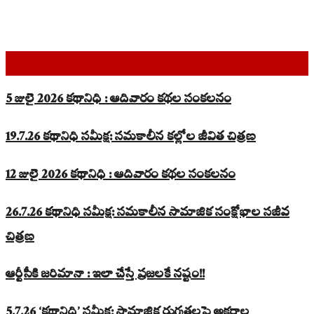
Top Read Stories
5 జులై 2026 కథానిధి : ఆదివారం కథల సంకలనం
19.7.26 కథానిధి సమీక్ష: సమకాలీన కల్లోల జీవిత చిత్రణ
12 జులై 2026 కథానిధి : ఆదివారం కథల సంకలనం
26.7.26 కథానిధి సమీక్ష: సమకాలీన సామాజిక సంక్షోభాల సజీవ
చిత్రణ
ఆర్టీసీకి జరిమానా : ఇలా చేస్తే ప్రజలకే నష్టం!!
5.7.26 ‘కథానిధి’ సమీక్ష: సామాజిక రుగ్మతలపై అక్షరాల