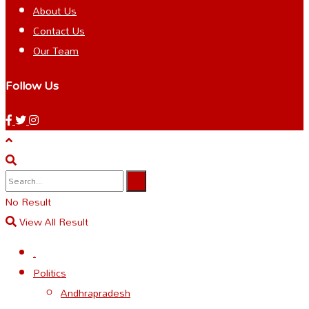
About Us
Contact Us
Our Team
Follow Us
No Result
View All Result
.
Politics
Andhrapradesh