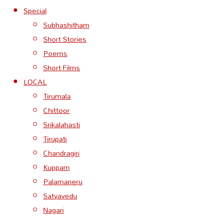
Special
Subhashitham
Short Stories
Poems
Short Films
LOCAL
Tirumala
Chittoor
Srikalahasti
Tirupati
Chandragiri
Kuppam
Palamaneru
Satyavedu
Nagari