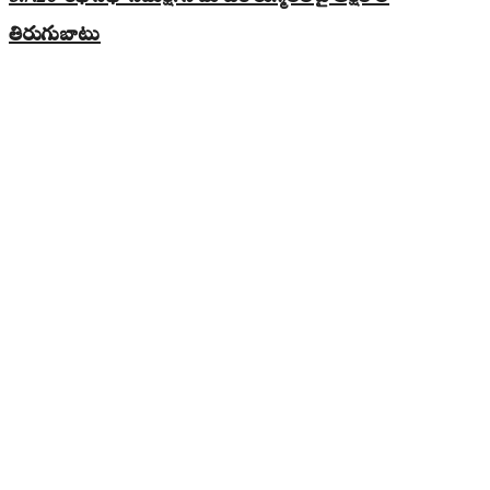
తిరుగుబాటు