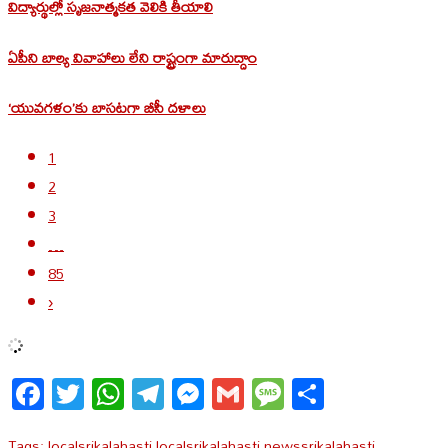
విద్యార్థుల్లో సృజనాత్మకత వెలికి తీయాలి
ఏపీని బాల్య వివాహాలు లేని రాష్ట్రంగా మారుద్దాం
‘యువగళం’కు బాసటగా బీసీ దళాలు
1
2
3
…
85
›
Facebook
Twitter
WhatsApp
Telegram
Messenger
Gmail
Message
Share
Tags:
local
srikalahasti local
srikalahasti news
srikalahasti