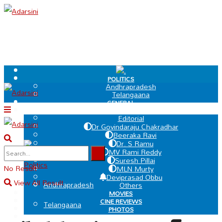
.
POLITICS
Andhrapradesh
Telangaana
GENERAL
EDIT PAGE
Editorial
Dr Govindaraju Chakradhar
Beeraka Ravi
Dr. S Ramu
.
MV Rami Reddy
Suresh Pillai
Politics
No Result
MLN Murty
Deviprasad Obbu
View All Result
Andhrapradesh
Others
MOVIES
CINE REVIEWS
Telangaana
PHOTOS
VIDEOS