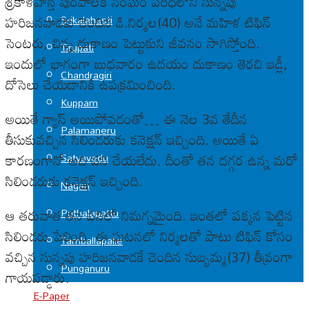
శ్రీకాళహస్తి పురపాలక సంఘం పరిధిలోని సున్నపు
హరిజనవాడకు చెందిన డి.నిర్మల(40) అనే మహిళ టిఫిన్
Srikalahasti
సెంటరు, చిన్న దుకాణం పెట్టుకుని జీవనం సాగిస్తోంది.
Tirupati
ఇందులో భాగంగా బుధవారం ఉదయం దుకాణం తెరచి ఇడ్లీ,
Chandragiri
దోసెలు చేయడానికి ఉపక్రమించింది.
Kuppam
అయితే గ్యాస్ అయిపోవడంతో… ఈ నెల 3వ తేదీన
Palamaneru
తీసుకువచ్చిన సిలిండరుకు కనెక్షన్ ఇచ్చింది. అయితే ఏ
కారణంగానో అది పని చేయలేదు. దీంతో తన దగ్గర ఉన్న మరో
Satyavedu
సిలిండరుకు కనెక్షన్ ఇచ్చింది.
Nagari
ఆ తరువాత తన పనిలో నిమగ్నమైంది. ఇంతలో పక్కన పెట్టిన
Puthalapattu
సిలిండరు పేలింది. ఈ ఘటనలో నిర్మలతో పాటు టిఫిన్ కోసం
Tamballapalle
వచ్చిన సున్నపు హరిజనవాడకే చెందిన సుబ్బమ్మ(37) తీవ్రంగా
Punganuru
గాయపడ్ఢారు.
E-Paper