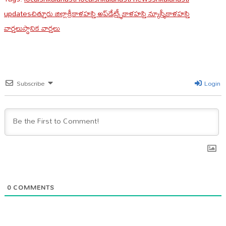
updates
చిత్తూరు జిల్లా
శ్రీకాళహస్తి అప్‌డేట్స్
శ్రీకాళహస్తి న్యూస్
శ్రీకాళహస్తి
వార్తలు
స్థానిక వార్తలు
Subscribe
Login
0
COMMENTS