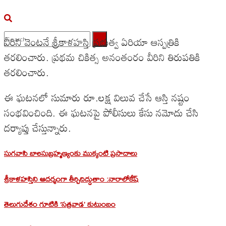
వీరిని వెంటనే శ్రీకాళహస్తి ప్రభుత్వ ఏరియా ఆస్పత్రికి
తరలించారు. ప్రథమ చికిత్స అనంతంరం వీరిని తిరుపతికి
No Result
తరలించారు.
View All Result
ఈ ఘటనలో సుమారు రూ.లక్ష విలువ చేసే ఆస్తి నష్టం
సంభవించింది. ఈ ఘటనపై పోలీసులు కేసు నమోదు చేసి
దర్యాప్తు చేస్తున్నారు.
సుగవాసి బాలసుబ్రహ్మణ్యంకు ముక్కంటి ప్రసాదాలు
శ్రీకాళహస్తిని ఆదర్శంగా తీర్చిదిద్దుతాం :నారాలోకేష్
తెలుగుదేశం గూటికి ‘సత్రవాడ’ కుటుంబం