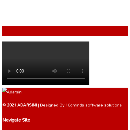
VIDEO
© 2021 ADARSINI
| Designed By
10gminds software solutions
Navigate Site