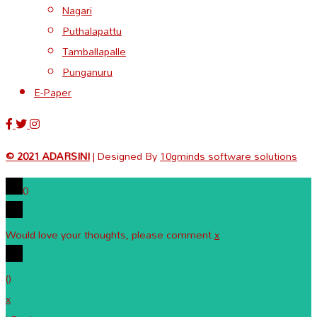
Nagari
Puthalapattu
Tamballapalle
Punganuru
E-Paper
© 2021 ADARSINI
| Designed By
10gminds software solutions
0
Would love your thoughts, please comment.
x
(
)
x