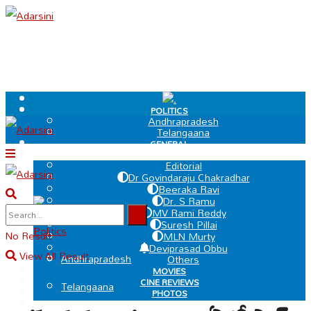
.
POLITICS
Andhrapradesh
Telangaana
GENERAL
EDIT PAGE
Editorial
Dr Govindaraju Chakradhar
Beeraka Ravi
Dr. S Ramu
.
MV Rami Reddy
Suresh Pillai
Politics
No Result
MLN Murty
Deviprasad Obbu
View All Result
Andhrapradesh
Others
MOVIES
CINE REVIEWS
Telangaana
PHOTOS
VIDEOS