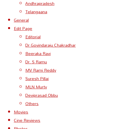
Andhrapradesh
Telangaana
General
Edit Page
Editorial
Dr Govindaraju Chakradhar
Beeraka Ravi
Dr. S Ramu
MV Rami Reddy
Suresh Pillai
MLN Murty
Deviprasad Obbu
Others
Movies
Cine Reviews
Photos