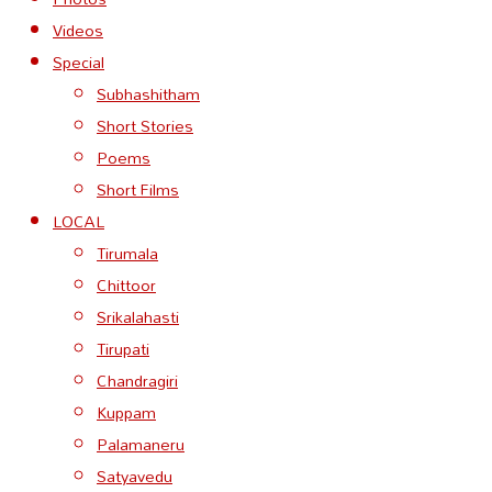
Videos
Special
Subhashitham
Short Stories
Poems
Short Films
LOCAL
Tirumala
Chittoor
Srikalahasti
Tirupati
Chandragiri
Kuppam
Palamaneru
Satyavedu