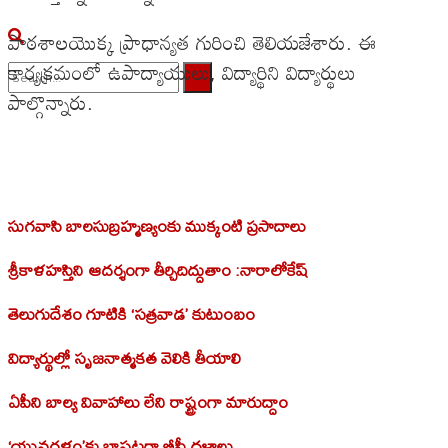
పాఠశాలయొక్క ప్రాధాన్యత గురించి తెలియజేశారు. ఈ
కార్యక్రమంలో ఉపాద్యాయులు, విద్యార్థిని విద్యార్థులు
పాల్గొన్నారు.
No Result
View All Result
సుగవాసి బాలసుబ్రహ్మణ్యంకు ముక్కంటి ప్రసాదాలు
శ్రీకాళహస్తిని ఆదర్శంగా తీర్చిదిద్దుతాం :నారాలోకేష్
తెలుగుదేశం గూటికి ‘సత్రవాడ’ కుటుంబం
విద్యార్థుల్లో సృజనాత్మకత వెలికి తీయాలి
ఏపీని బాల్య వివాహాలు లేని రాష్ట్రంగా మారుద్దాం
‘యువగళం’కు బాసటగా బీసీ దళాలు