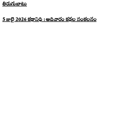
తిరుగుబాటు
5 జులై 2026 కథానిధి : ఆదివారం కథల సంకలనం