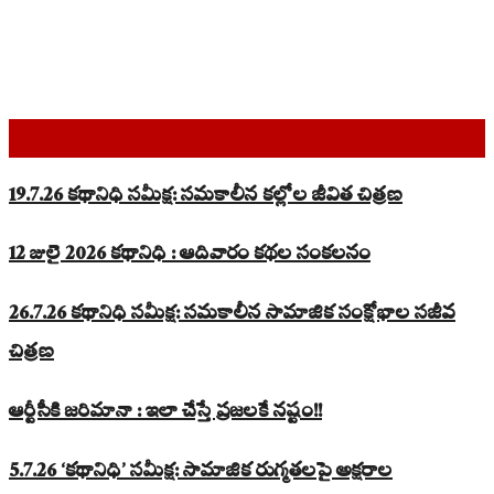
Top Read Stories
19.7.26 కథానిధి సమీక్ష: సమకాలీన కల్లోల జీవిత చిత్రణ
12 జులై 2026 కథానిధి : ఆదివారం కథల సంకలనం
26.7.26 కథానిధి సమీక్ష: సమకాలీన సామాజిక సంక్షోభాల సజీవ
చిత్రణ
ఆర్టీసీకి జరిమానా : ఇలా చేస్తే ప్రజలకే నష్టం!!
5.7.26 ‘కథానిధి’ సమీక్ష: సామాజిక రుగ్మతలపై అక్షరాల