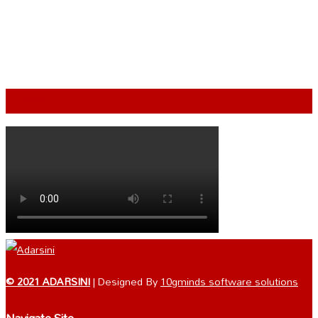
VIDEO
© 2021 ADARSINI
| Designed By
10gminds software solutions
Navigate Site