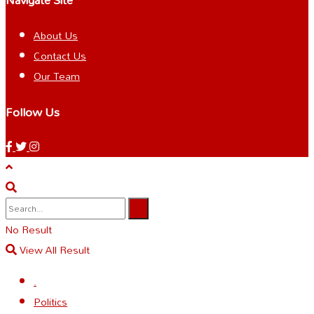
About Us
Contact Us
Our Team
Follow Us
No Result
View All Result
.
Politics