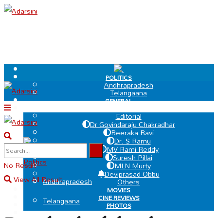
.
POLITICS
Andhrapradesh
Telangaana
GENERAL
EDIT PAGE
Editorial
Dr Govindaraju Chakradhar
Beeraka Ravi
Dr. S Ramu
.
MV Rami Reddy
Suresh Pillai
Politics
No Result
MLN Murty
Deviprasad Obbu
View All Result
Andhrapradesh
Others
MOVIES
CINE REVIEWS
Telangaana
PHOTOS
VIDEOS