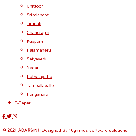
Chittoor
Srikalahasti
Tirupati
Chandragiri
Kuppam
Palamaneru
Satyavedu
Nagari
Puthalapattu
Tamballapalle
Punganuru
E-Paper
© 2021 ADARSINI
| Designed By
10gminds software solutions