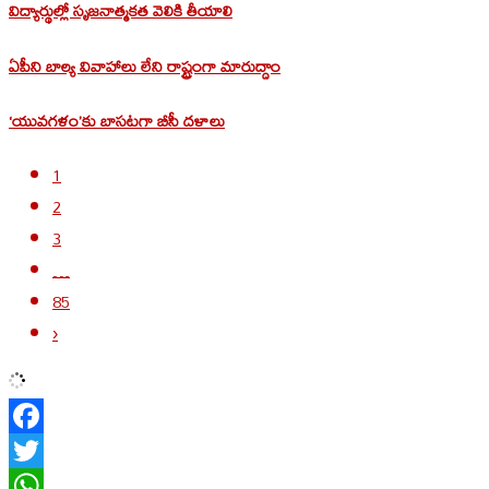
విద్యార్థుల్లో సృజనాత్మకత వెలికి తీయాలి
ఏపీని బాల్య వివాహాలు లేని రాష్ట్రంగా మారుద్దాం
‘యువగళం’కు బాసటగా బీసీ దళాలు
1
2
3
…
85
›
Facebook
Twitter