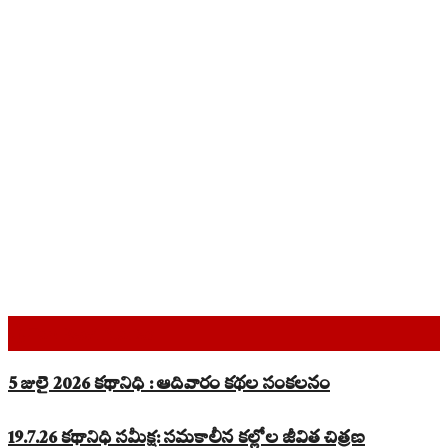
Top Read Stories
5 జులై 2026 కథానిధి : ఆదివారం కథల సంకలనం
19.7.26 కథానిధి సమీక్ష: సమకాలీన కల్లోల జీవిత చిత్రణ