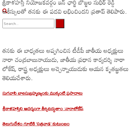
శ్రీకాళహస్తి నియోజకవర్గం ఇన్ ఛార్జి బొజ్జల సుధీర్ రెడ్డి
ఆశీస్సులతో తనకు ఈ పదవి లభించిందని ప్రతాప్ తెలిపారు.
No Result
View All Result
తనకు ఈ బాధ్యతలు అప్పగించిన టీడీపీ జాతీయ అధ్యక్షులు
నారా చంద్రబాబునాయుడు, జాతీయ ప్రధాన కార్యదర్శి నారా
లోకేష్, రాష్ట్ర అధ్యక్షులు అచ్చెన్నాయుడుకు ఆయన కృతజ్ఞతలు
తెలియచేశారు.
సుగవాసి బాలసుబ్రహ్మణ్యంకు ముక్కంటి ప్రసాదాలు
శ్రీకాళహస్తిని ఆదర్శంగా తీర్చిదిద్దుతాం :నారాలోకేష్
తెలుగుదేశం గూటికి ‘సత్రవాడ’ కుటుంబం