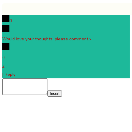
0
Would love your thoughts, please comment.
x
(
)
x
|
Reply
Insert