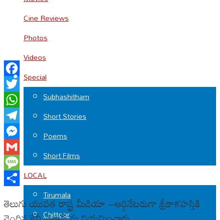
Cine Reviews
Photos
Videos
Special
Facebook
Subhashitham
Twitter
WhatsApp
Short Stories
Telegram
Poems
Messenger
Short Films
Gmail
LOCAL
Message
Share
Tirumala
తెలుగు యువత రాష్ట్ర మీడియా –ఆర్డినేటరుగా శ్రీకాళహస్తికి
Chittoor
చెందిన కేవీ ప్రతాప్ ను నియమించారు.