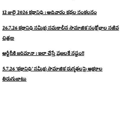
12 జులై 2026 కథానిధి : ఆదివారం కథల సంకలనం
26.7.26 కథానిధి సమీక్ష: సమకాలీన సామాజిక సంక్షోభాల సజీవ
చిత్రణ
ఆర్టీసీకి జరిమానా : ఇలా చేస్తే ప్రజలకే నష్టం!!
5.7.26 ‘కథానిధి’ సమీక్ష: సామాజిక రుగ్మతలపై అక్షరాల
తిరుగుబాటు