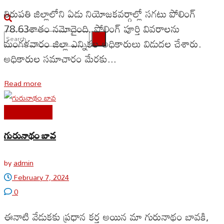
తిరుపతి జిల్లాలోని ఏడు నియోజకవర్గాల్లో సగటు పోలింగ్
78.63శాతం నమోదైంది. పోలింగ్ పూర్తి వివరాలను
మంగళవారం జిల్లా ఎన్నికల అధికారులు విడుదల చేశారు.
అధికారుల సమాచారం మేరకు...
No Result
View All Result
Read more
Uncategorized
గురునాథం బావ
by
admin
February 7, 2024
0
ఈనాటి వేడుకకు ప్రధాన కర్త అయిన మా గురునాథం బావకి,