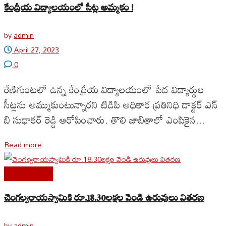
కేంద్రీయ విద్యాలయంలో సీట్ల అమ్మకం !
by
admin
April 27, 2023
0
రేణిగుంటలో ఉన్న కేంద్రీయ విద్యాలయంలో పేద విద్యార్థుల
సీట్లను అమ్ముకుంటున్నారని టిడిపి అధికార ప్రతినిధి డాక్టర్ ఎన్
బి సుధాకర్ రెడ్డి ఆరోపించారు. తొలి జాబితాలో ఎంపికైన...
Read more
Uncategorized
చెంగల్వరాయస్వామికి రూ.18.30లక్షల వెండి ఉరువులు వితరణ
by
admin