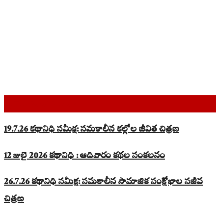
Top Read Stories
19.7.26 కథానిధి సమీక్ష: సమకాలీన కల్లోల జీవిత చిత్రణ
12 జులై 2026 కథానిధి : ఆదివారం కథల సంకలనం
26.7.26 కథానిధి సమీక్ష: సమకాలీన సామాజిక సంక్షోభాల సజీవ
చిత్రణ