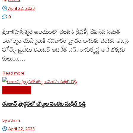
April 22, 2023
0
శ్రీకాళహస్తీశ్వర ఆలయంలో వెలసిన శ్రీవళ్లీ, దేవసేన సమేత
చెంగల్వరాయస్వామికి శనివారం హైదరాబాదుకు చెందిన అజస్ర
హోమ్స్ ప్రైవేటు లిమిటెడ్ అధినేత ఎన్. రామకృష్ణ అనే భక్తుడు
కుటుంబ...
Read more
Uncategorized
రంజాన్ ప్రార్థనలో బొజ్జల వెంకట సుధీర్ రెడ్డి
by
admin
April 22, 2023