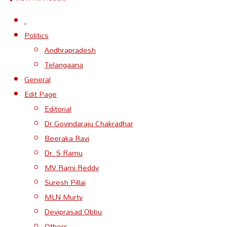
.
Politics
Andhrapradesh
Telangaana
General
Edit Page
Editorial
Dr Govindaraju Chakradhar
Beeraka Ravi
Dr. S Ramu
MV Rami Reddy
Suresh Pillai
MLN Murty
Deviprasad Obbu
Others