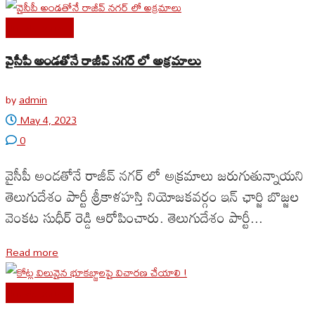
Uncategorized
వైసీపీ అండతోనే రాజీవ్ నగర్ లో అక్రమాలు
by
admin
May 4, 2023
0
వైసీపీ అండతోనే రాజీవ్ నగర్ లో అక్రమాలు జరుగుతున్నాయని
తెలుగుదేశం పార్టీ శ్రీకాళహస్తి నియోజకవర్గం ఇన్ ఛార్జి బొజ్జల
వెంకట సుధీర్ రెడ్డి ఆరోపించారు. తెలుగుదేశం పార్టీ...
Read more
Uncategorized