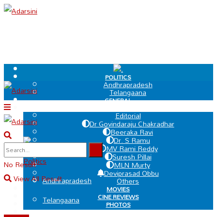
.
POLITICS
Andhrapradesh
Telangaana
GENERAL
EDIT PAGE
Editorial
Dr Govindaraju Chakradhar
Beeraka Ravi
Dr. S Ramu
.
MV Rami Reddy
Suresh Pillai
Politics
No Result
MLN Murty
Deviprasad Obbu
View All Result
Andhrapradesh
Others
MOVIES
CINE REVIEWS
Telangaana
PHOTOS
VIDEOS