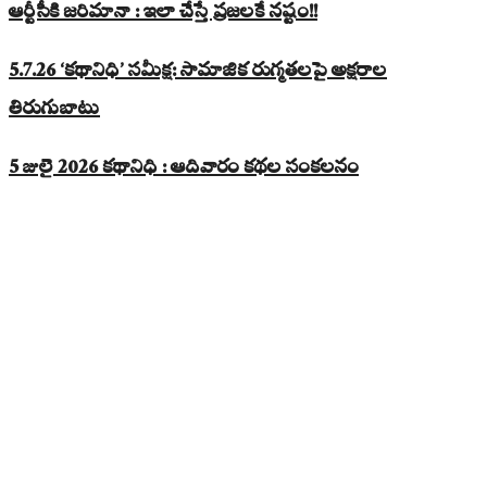
ఆర్టీసీకి జరిమానా : ఇలా చేస్తే ప్రజలకే నష్టం!!
5.7.26 ‘కథానిధి’ సమీక్ష: సామాజిక రుగ్మతలపై అక్షరాల
తిరుగుబాటు
5 జులై 2026 కథానిధి : ఆదివారం కథల సంకలనం