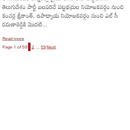
తెలుగుదేశం పార్టీ బలపరిచే పట్టభద్రుల నియోజకవర్గం నుంచి
కంచర్ల శ్రీకాంత్, ఉపాధ్యాయ నియోజకవర్గం నుంచి ఎల్ సీ
రమణారెడ్డికి మొదటి...
Read more
Page 1 of 59
1
2
…
59
Next