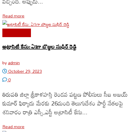
వచ్చింది. అప్పుడు...
Read more
Uncategorized
అట్రాసిటీ కేసు: ఏ1గా బొజ్జల సుధీర్ రెడ్డి
by
admin
October 29, 2023
0
తిరుపతి జిల్లా శ్రీకాళహస్తి రెండవ పట్టణ పోలీసులు సీఐ అజయ్
కుమార్ ఫిర్యాదు మేరకు 26మంది తెలుగుదేశం పార్టీ నేతలపై
శనివారం రాత్రి ఎస్సీ,ఎస్టీ అట్రాసిటీ కేసు...
Read more