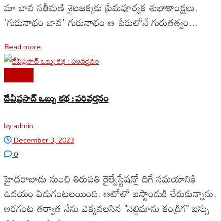
మా బావ సతీమణి శైలజక్కకు ప్రేమపూర్వక శుభాకాంక్షలు.
'గురునాథం బావ' గురునాథం ఆ పేరులోనే గురుతత్వం...
Read more
Featured
దేవీప్రసాద్ ఒబ్బు కథ : పరివర్తనం
by
admin
December 3, 2023
0
హైదరాబాదు నుంచి తిరుపతి రైల్వేస్టేషన్లో దిగే సమయానికి
ఉదయం ఏడుగంటలయింది. ఆటోలో బస్టాండుకి చేరుకున్నాను.
అరగంట తర్వాత నేను ఎక్కవలసిన "నెల్లిమాను కండ్రిగ" బస్సు