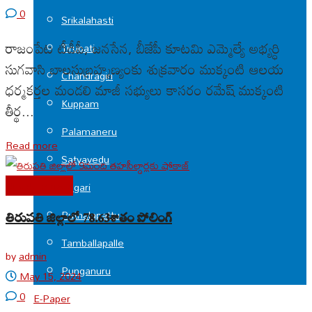
0
Srikalahasti
రాజంపేట టీడీపీ, జనసేన, బీజేపీ కూటమి ఎమ్మెల్యే అభ్యర్ధి
Tirupati
సుగవాసి బాలసుబ్రహ్మణ్యంకు శుక్రవారం ముక్కంటి ఆలయ
Chandragiri
ధర్మకర్తల మండలి మాజీ సభ్యులు కాసరం రమేష్ ముక్కంటి
Kuppam
తీర్థ...
Palamaneru
Read more
Satyavedu
Uncategorized
Nagari
Puthalapattu
తిరుపతి జిల్లాలో 78.63శాతం పోలింగ్
Tamballapalle
by
admin
Punganuru
May 15, 2024
0
E-Paper