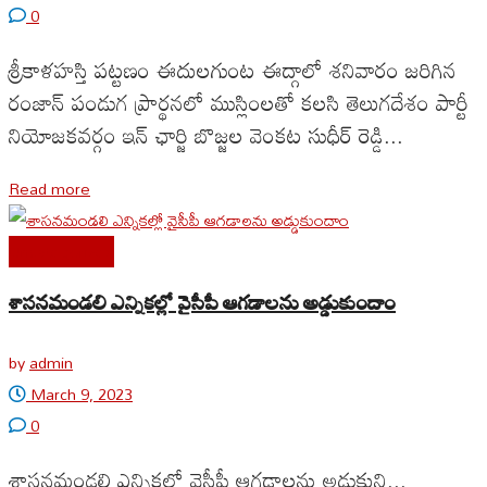
0
శ్రీకాళహస్తి పట్టణం ఈదులగుంట ఈద్గాలో శనివారం జరిగిన
రంజాన్ పండుగ ప్రార్థనలో ముస్లింలతో కలసి తెలుగదేశం పార్టీ
నియోజకవర్గం ఇన్ ఛార్జి బొజ్జల వెంకట సుధీర్ రెడ్డి...
Read more
Uncategorized
శాసనమండలి ఎన్నికల్లో వైసీపీ ఆగడాలను అడ్డుకుందాం
by
admin
March 9, 2023
0
శాసనమండలి ఎన్నికల్లో వైసీపీ ఆగడాలను అడ్డుకుని...