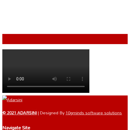
VIDEO
© 2021 ADARSINI
| Designed By
10gminds software solutions
Navigate Site