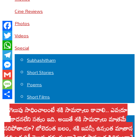
Cine Reviews
Photos
Facebook
Videos
Twitter
Special
WhatsApp
Subhashitham
Telegram
Short Stories
Messenger
Gmail
Poems
Message
Short Films
Share
గెలుపు సాధించాలంటే శక్తి సామర్థ్యాలు కావాలి.. ఎవ్వరూ
LOCAL
కాదనలేని సత్యం ఇది. అయితే శక్తి సామర్థ్యాలు మాత్రమే
Tirumala
సరిపోతాయా? బోలెడంత బలం, శక్తి ఇవన్నీ ఉన్నంత మాత్రాన
Chittoor