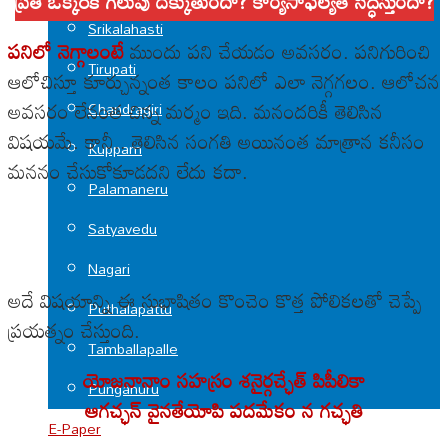
ప్రతి ఒక్కరికీ గెలుపు దక్కుతుందా? కార్యసాఫల్యత సిద్ధిస్తుందా?
Srikalahasti
పనిలో నెగ్గాలంటే
ముందు పని చేయడం అవసరం. పనిగురించి
Tirupati
ఆలోచిస్తూ కూర్చున్నంత కాలం పనిలో ఎలా నెగ్గగలం. ఆలోచన
అవసరం లేనంత చిన్న మర్మం ఇది. మనందరికీ తెలిసిన
Chandragiri
విషయమే. కానీ.. తెలిసిన సంగతి అయినంత మాత్రాన కనీసం
Kuppam
మననం చేసుకోకూడదని లేదు కదా.
Palamaneru
Satyavedu
Nagari
అదే విషయాన్ని ఈ సుభాషితం కొంచెం కొత్త పోలికలతో చెప్పే
Puthalapattu
ప్రయత్నం చేస్తుంది.
Tamballapalle
యోజనానాం సహస్రం శనైర్గచ్ఛేత్ పిపీలికా
Punganuru
ఆగచ్ఛన్ వైనతేయోపి పదమేకం న గచ్ఛతి
E-Paper