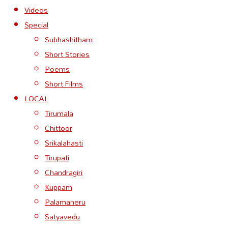
Videos
Special
Subhashitham
Short Stories
Poems
Short Films
LOCAL
Tirumala
Chittoor
Srikalahasti
Tirupati
Chandragiri
Kuppam
Palamaneru
Satyavedu