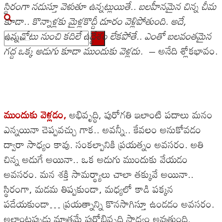
స్థిరంగా నడుస్తూ వెళుతూ ఉన్నట్లుయితే.. బలహీనమైన చిన్న చీమ
కూడా.. కొన్నాళ్లకు మైళ్లకొద్దీ దూరం వెళ్లిపోతుంది. అదే,
ఉన్నచోటు నుంచి కదిలే ఉద్దేశం లేకపోతే.. ఎంతో బలవంతమైన
గద్ద ఒక్క అడుగు కూడా ముందుకు వెళ్లదు.
– అనేది శ్లోకభావం.
No Result
View All Result
ముందుకు వెళ్లడం,
అభివృద్ధి, పురోగతి ఇలాంటి పదాలు మనం
ఎన్నయినా చెప్పవచ్చు గాక.. అవన్నీ.. కేవలం అనుకోవడం
ద్వారా సాధ్యం కావు. సంకల్పానికి ప్రయత్నం అవసరం. అతి
చిన్న అడుగే అయినా.. ఒక అడుగు ముందుకు వేయడం
అవసరం. మన శక్తి సామర్థ్యాలు చాలా తక్కువే అయినా..
స్థిరంగా, మడమ తిప్పకుండా, మధ్యలో కాడి పక్కన
పడేయకుండా… ప్రయత్నాన్ని కొనసాగిస్తూ ఉండడం అవసరం.
అలాంటప్పుడు మాత్రమే పురోభివృద్ధి సాధ్యం అవుతుంది.