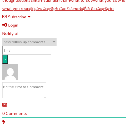
thoughts
subhashitam
subhashitham
what to sow
what you sow is
what you reap
భర్తృహరి సుభాషితం
మంచిమాట
శుభోదయం
సుభాషితం
Subscribe
Login
Notify of
0
Comments