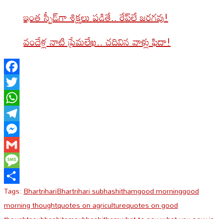
ఇంత స్పీడ్‌గా శిక్షలు పడితే.. రేప్‌లే జరగవు!
వందేళ్ల నాటి ప్రేమలేఖ.. చదివిన వాళ్లు ఫిదా!
Facebook
Twitter
WhatsApp
Telegram
Messenger
Gmail
Message
Tags:
Bhartrihari
Bhartrihari subhashitham
good morning
good
Share
morning thought
quotes on agriculture
quotes on good