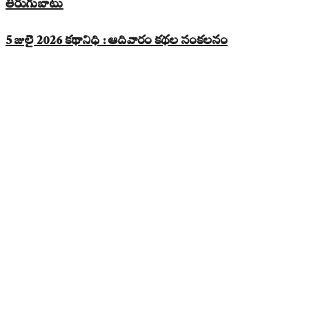
తిరుగుబాటు
5 జులై 2026 కథానిధి : ఆదివారం కథల సంకలనం