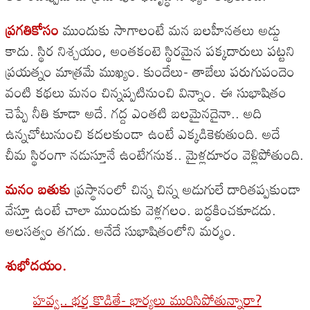
ప్రగతికోసం
ముందుకు సాగాలంటే మన బలహీనతలు అడ్డు
కాదు. స్థిర నిశ్చయం, అంతకంటె స్థిరమైన పక్కదారులు పట్టని
ప్రయత్నం మాత్రమే ముఖ్యం. కుందేలు- తాబేలు పరుగుపందెం
వంటి కథలు మనం చిన్నప్పటినుంచి విన్నాం. ఈ సుభాషితం
చెప్పే నీతి కూడా అదే. గద్ద ఎంతటి బలమైనదైనా.. అది
ఉన్నచోటునుంచి కదలకుండా ఉంటే ఎక్కడికెళుతుంది. అదే
చీమ స్థిరంగా నడుస్తూనే ఉంటేగనుక.. మైళ్లదూరం వెళ్లిపోతుంది.
మనం బతుకు
ప్రస్థానంలో చిన్న చిన్న అడుగులే దారితప్పకుండా
వేస్తూ ఉంటే చాలా ముందుకు వెళ్లగలం. బద్ధకించకూడదు.
అలసత్వం తగదు. అనేదే సుభాషితంలోని మర్మం.
శుభోదయం.
హవ్వ.. భర్త కొడితే- భార్యలు మురిసిపోతున్నారా?