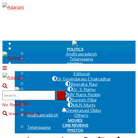
.
POLITICS
Andhrapradesh
Telangaana
GENERAL
EDIT PAGE
Editorial
Dr Govindaraju Chakradhar
Beeraka Ravi
Dr. S Ramu
.
MV Rami Reddy
Suresh Pillai
Politics
No Result
MLN Murty
Deviprasad Obbu
View All Result
Andhrapradesh
Others
MOVIES
CINE REVIEWS
Telangaana
PHOTOS
VIDEOS