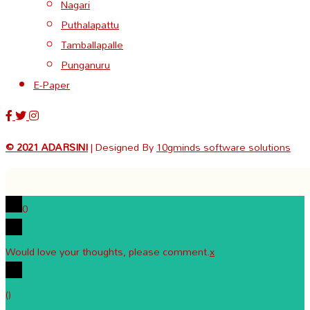
Nagari
Puthalapattu
Tamballapalle
Punganuru
E-Paper
© 2021 ADARSINI
| Designed By
10gminds software solutions
0
Would love your thoughts, please comment.
x
(
)