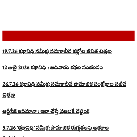
Top Read Stories
19.7.26 కథానిధి సమీక్ష: సమకాలీన కల్లోల జీవిత చిత్రణ
12 జులై 2026 కథానిధి : ఆదివారం కథల సంకలనం
26.7.26 కథానిధి సమీక్ష: సమకాలీన సామాజిక సంక్షోభాల సజీవ
చిత్రణ
ఆర్టీసీకి జరిమానా : ఇలా చేస్తే ప్రజలకే నష్టం!!
5.7.26 ‘కథానిధి’ సమీక్ష: సామాజిక రుగ్మతలపై అక్షరాల