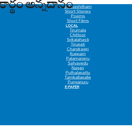
పకార్థం అన్నదానం
SPECIAL
Subhashitham
Short Stories
Poems
Short Films
LOCAL
Tirumala
Chittoor
Srikalahasti
Tirupati
Chandragiri
Kuppam
Palamaneru
Satyavedu
Nagari
Puthalapattu
Tamballapalle
Punganuru
E-PAPER