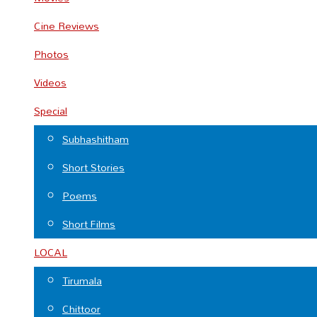
Cine Reviews
Photos
Videos
Special
Subhashitham
Short Stories
Poems
Short Films
LOCAL
Tirumala
Chittoor