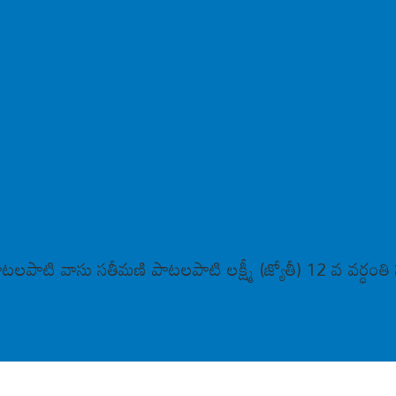
పాటలపాటి వాసు సతీమణి పాటలపాటి లక్ష్మీ (జ్యోతీ) 12 వ వర్ధంతి