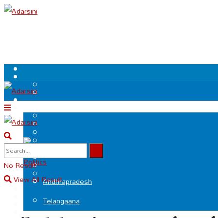
.
Politics
No Result
View All Result
Andhrapradesh
Telangaana