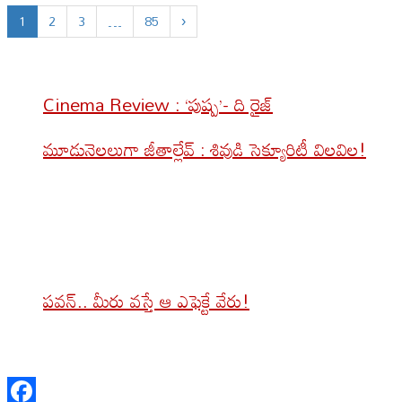
1
2
3
…
85
›
Cinema Review : ‘పుష్ప’- ది రైజ్
మూడునెలలుగా జీతాల్లేవ్ : శివుడి సెక్యూరిటీ విలవిల!
పవన్.. మీరు వస్తే ఆ ఎఫెక్టే వేరు!