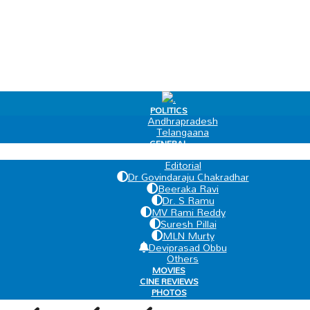
.
POLITICS
Andhrapradesh
Telangaana
GENERAL
EDIT PAGE
Editorial
Dr Govindaraju Chakradhar
Beeraka Ravi
Dr. S Ramu
MV Rami Reddy
Suresh Pillai
MLN Murty
Deviprasad Obbu
Others
MOVIES
CINE REVIEWS
PHOTOS
VIDEOS