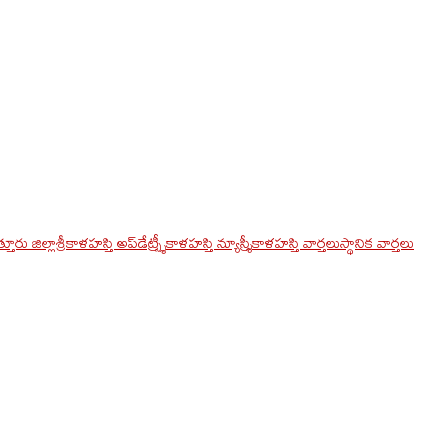
్తూరు జిల్లా
శ్రీకాళహస్తి అప్‌డేట్స్
శ్రీకాళహస్తి న్యూస్
శ్రీకాళహస్తి వార్తలు
స్థానిక వార్తలు