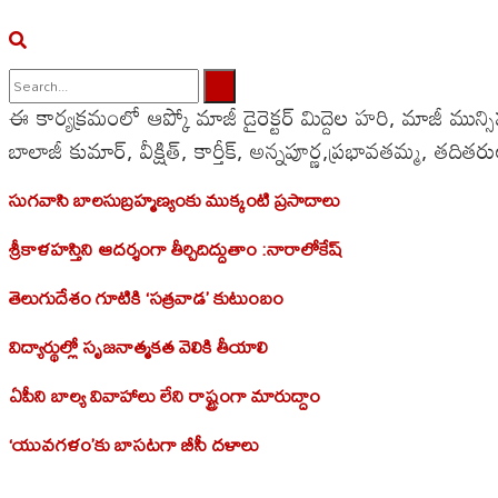
ఈ కార్యక్రమంలో ఆప్కో మాజీ డైరెక్టర్ మిద్దెల హరి, మాజీ 
No Result
బాలాజీ కుమార్, వీక్షిత్, కార్తీక్, అన్నపూర్ణ,ప్రభావతమ్మ, తదితరు
View All Result
సుగవాసి బాలసుబ్రహ్మణ్యంకు ముక్కంటి ప్రసాదాలు
శ్రీకాళహస్తిని ఆదర్శంగా తీర్చిదిద్దుతాం :నారాలోకేష్
తెలుగుదేశం గూటికి ‘సత్రవాడ’ కుటుంబం
విద్యార్థుల్లో సృజనాత్మకత వెలికి తీయాలి
ఏపీని బాల్య వివాహాలు లేని రాష్ట్రంగా మారుద్దాం
‘యువగళం’కు బాసటగా బీసీ దళాలు