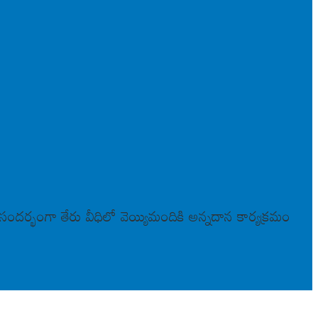
 సందర్భంగా తేరు వీధిలో వెయ్యిమందికి అన్నదాన కార్యక్రమం