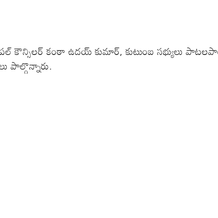
మున్సిపల్ కౌన్సిలర్ కంఠా ఉదయ్ కుమార్, కుటుంబ సభ్యులు పాట
లు పాల్గొన్నారు.