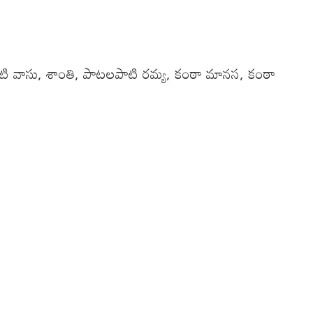
లపాటి వాసు, శాంతి, పాటలపాటి రమ్య, కంఠా మానస, కంఠా