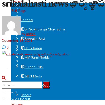
srikalahasti news భార్య జ్ఞా
General
Edit Page
Editorial
Dr Govindaraju Chakradhar
by
admin
Beeraka Ravi
December 18, 2021
0
Dr. S Ramu
MV Rami Reddy
Suresh Pillai
MLN Murty
Deviprasad Obbu
No Result
Others
View All Result
Movies