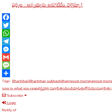
షర్మిల : అన్నయ్యను అడగలేదేం చెల్లెమ్మా!
Facebook
Twitter
WhatsApp
Telegram
Messenger
Gmail
Message
Tags:
Bhartrihari
Bhartrihari subhashitham
good morning
good morni
Share
sow is what you reap
భర్తృహరి సుభాషితం
మంచిమాట
శుభోదయం
సుభాషితం
Subscribe
Login
Notify of