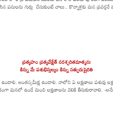
పనులను గుర్తు చేసుకుంటే చాలు.. కొన్నాళ్లకు మన ప్రవర్తనే
ప్రత్యహం ప్రత్యవేక్షేత్ నరశ్చరితమాత్మనః
కిన్ను మే పశుభిస్తుల్యం కిన్ను సత్పురుషైరితి
ఉండాలి. అంతస్సమీక్ష ఉండాలి. నాలోని ఏ లక్షణాలు పశువు లక్
కంగా మనలో ఉండే మంచి లక్షణాలను వెలికి తీసుకురావాలి. -అనేద