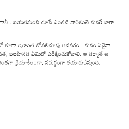
చి గానీ.. బయటినుంచి చూసే ఎంతటి వారికంటె మనకే బాగా
విషయంలో కూడా ఇలాంటి లోపలిచూపు అవసరం. మనం ఏదైనా
నత, బలహీనత ఏమిటో పరీక్షించుకోవాలి. ఆ తర్వాతే ఆ
ంతగా క్రియాశీలంగా, సమర్థంగా తయారుచేస్తుంది.