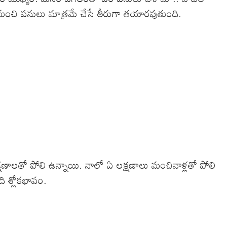
 మంచి పనులు మాత్రమే చేసే తీరుగా తయారవుతుంది.
షణాలతో పోలి ఉన్నాయి. నాలో ఏ లక్షణాలు మంచివాళ్లతో పోలి
ి శ్లోకభావం.