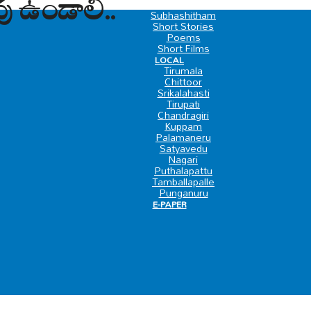
ు ఉండాలి..
SPECIAL
Subhashitham
Short Stories
Poems
Short Films
LOCAL
Tirumala
Chittoor
Srikalahasti
Tirupati
Chandragiri
Kuppam
Palamaneru
Satyavedu
Nagari
Puthalapattu
Tamballapalle
Punganuru
E-PAPER