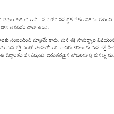
ంచి చెడుల గురించి గానీ.. మనలోని సమర్థత చేతగానితనం గురిం
ీ దాని అవసరం చాలా ఉంది.
్షణాలకు సంబంధించి మాత్రమే కాదు. మన శక్తి సామర్థ్యాల 
దు మన శక్తి ఎంతో చూసుకోవాలి. దానికంటెముందు మన శక్తి హీ
 సిద్ధాంతం పనిచేస్తుంది. నిరంతరమైన లోపలిచూపు మనల్ని మరి