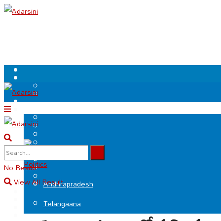
.
Politics
No Result
View All Result
Andhrapradesh
Telangaana