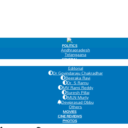
.
POLITICS
Andhrapradesh
Telangaana
GENERAL
EDIT PAGE
Editorial
Dr Govindaraju Chakradhar
Beeraka Ravi
Dr. S Ramu
MV Rami Reddy
Suresh Pillai
MLN Murty
Deviprasad Obbu
Others
MOVIES
CINE REVIEWS
PHOTOS
VIDEOS