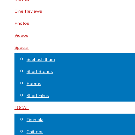
Cine Reviews
Photos
Videos
Special
Subhashitham
Short Stories
Poems
Short Films
LOCAL
Tirumala
Chittoor