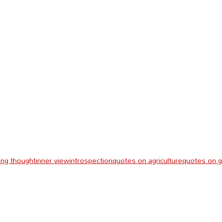
ng thought
inner view
introspection
quotes on agriculture
quotes on 