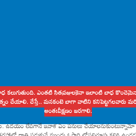
 బాధ కలుగుతుంది. ఎంతటి స్థితప్రజ్ఞులకైనా ఇలాంటి బాధ కొంచ
నం చేయాలి. చేస్తే.. మనకంటె బాగా వాటిని కనిపెట్టగలవారు మ
అంతఃవీక్షణం జరగాలి.
ుతారు. ఉదయం లేవగానే ఇవాళ ఏం పనులు చేయాలనుకుంటున్నామో
రహాలో రాత్రి పడుకునే ముందు ఓసారి లోపలిచూపు కలిగి ఉం