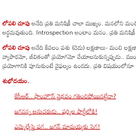
లోపలి చూపు
అనేది ప్రతి మనిషికీ చాలా ముఖ్యం. మనలోని మ
అర్థమవుతుంది. Introspection అంటాం మనం. ప్రతి మనిషిక
లోపలి చూపు
అనేది కేవలం పశు (చెడు) లక్షణాలు- మంచి లక
వ్యాపారమో, జీవితంతో ప్రయోగమో చేయాలనుకున్నప్పుడు.. ముం
ప్రయోగానికి పూనుకుంటే వైఫల్యం ఉండదు. ప్రతి విషయంలోనూ ఈ
శుభోదయం.
కేసీఆర్.. ఫాంహౌస్ వైభవం గతించిపోయినట్టేనా?
జగనన్న అనుచరుడు.. షర్మిల పార్టీలోకి!
ఎమ్మెల్యేపై పగ.. జగన్ మామయ్యకు సెగ!