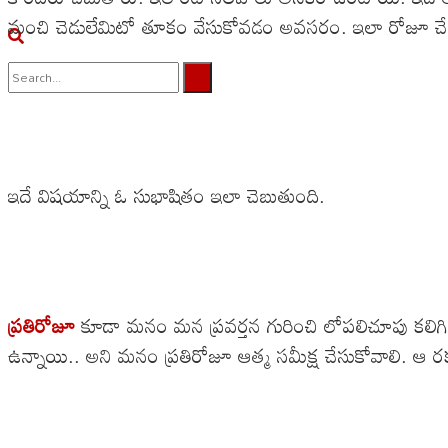
మంచి చెడులేమిటో తూకం వేసుకోవడం అవసరం. ఇలా రోజూ చేసిన 
No Result
View All Result
ఇదే విషయాన్ని ఓ సుభాషితం ఇలా చెబుతుంది.
ప్రతిరోజూ
కూడా మనం మన ప్రవర్తన గురించి లోపలిచూపు కలిగి 
ఉన్నాయి.. అని మనం ప్రతిరోజూ ఆత్మ సమీక్ష చేసుకోవాలి. ఆ ర