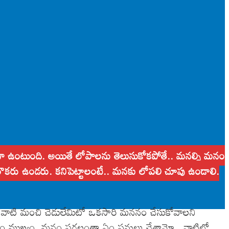
ెమైనా ఉంటుంది. అయితే లోపాలను తెలుసుకోకపోతే.. మనల్ని మనం
రొకరు ఉండరు. కనిపెట్టాలంటే.. మనకు లోపలి చూపు ఉండాలి.
 వాటి మంచి చెడులేమిటో ఒకసారి మననం చేసుకోవాలని
డడం ముఖ్యం. మనం పగలంతా ఏం పనులు చేశామో.. వాటిలో