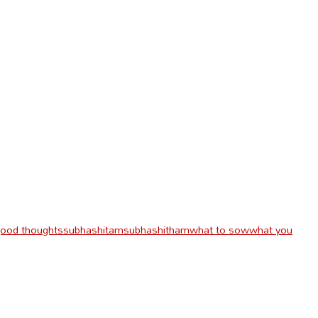
good thoughts
subhashitam
subhashitham
what to sow
what you