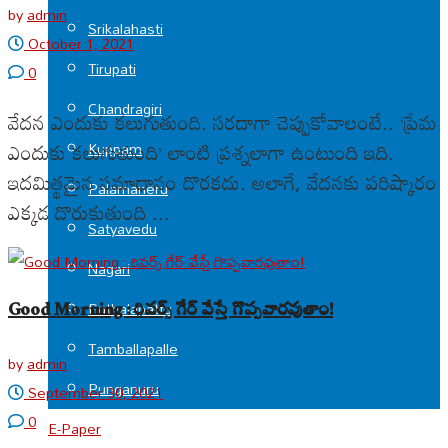
by
admin
Srikalahasti
October 1, 2021
Tirupati
0
Chandragiri
వేదన ఎందుకు కలుగుతుంది. సరదాగా చెప్పుకోవాలంటే.. ‘ప్రేమ
ఎందుకు కలుగుతుంది’ లాంటి ప్రశ్నలాగా ఉంటుంది ఇది.
Kuppam
ఇదమిత్థమైన సమాధానం దొరకదు. అలాగే, వేదనకు పరిష్కారం
Palamaneru
ఎక్కడ దొరుకుతుంది ...
Satyavedu
Nagari
Puthalapattu
Good Morning : రివర్స్ గేర్ వేస్తే గొప్పవారవుతాం!
Tamballapalle
by
admin
Punganuru
September 30, 2021
0
E-Paper