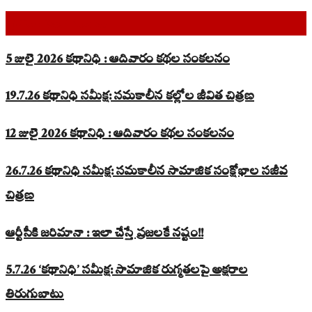
Top Read Stories
5 జులై 2026 కథానిధి : ఆదివారం కథల సంకలనం
19.7.26 కథానిధి సమీక్ష: సమకాలీన కల్లోల జీవిత చిత్రణ
12 జులై 2026 కథానిధి : ఆదివారం కథల సంకలనం
26.7.26 కథానిధి సమీక్ష: సమకాలీన సామాజిక సంక్షోభాల సజీవ
చిత్రణ
ఆర్టీసీకి జరిమానా : ఇలా చేస్తే ప్రజలకే నష్టం!!
5.7.26 ‘కథానిధి’ సమీక్ష: సామాజిక రుగ్మతలపై అక్షరాల
తిరుగుబాటు