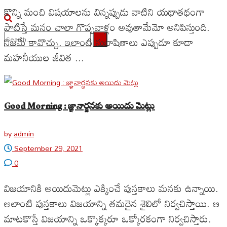
కొన్ని మంచి విషయాలను విన్నప్పుడు వాటిని యథాతథంగా
పాటిస్తే మనం చాలా గొప్పవాళ్లం అవుతామేమో అనిపిస్తుంది.
నిజమే కావొచ్చు. ఇలాంటి సుభాషితాలు ఎప్పుడూ కూడా
మహనీయుల జీవిత ...
No Result
View All Result
Good Morning : జ్ఞానార్జనకు అయిదు మెట్లు
by
admin
September 29, 2021
0
విజయానికి అయిదుమెట్లు ఎక్కించే పుస్తకాలు మనకు ఉన్నాయి.
అలాంటి పుస్తకాలు విజయాన్ని తమదైన శైలిలో నిర్వచిస్తాయి. ఆ
మాటకొస్తే విజయాన్ని ఒక్కొక్కరూ ఒక్కోరకంగా నిర్వచిస్తారు.