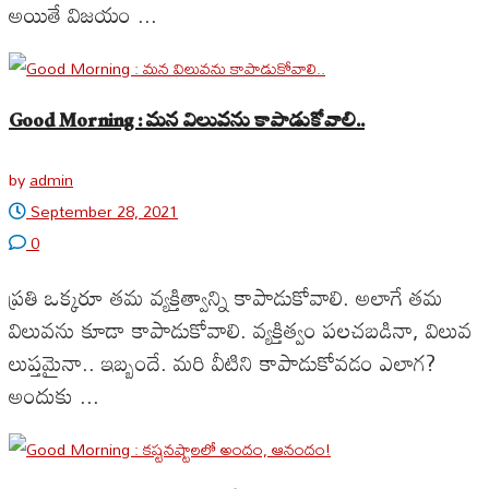
అయితే విజయం ...
Good Morning : మన విలువను కాపాడుకోవాలి..
by
admin
September 28, 2021
0
ప్రతి ఒక్కరూ తమ వ్యక్తిత్వాన్ని కాపాడుకోవాలి. అలాగే తమ
విలువను కూడా కాపాడుకోవాలి. వ్యక్తిత్వం పలచబడినా, విలువ
లుప్తమైనా.. ఇబ్బందే. మరి వీటిని కాపాడుకోవడం ఎలాగ?
అందుకు ...