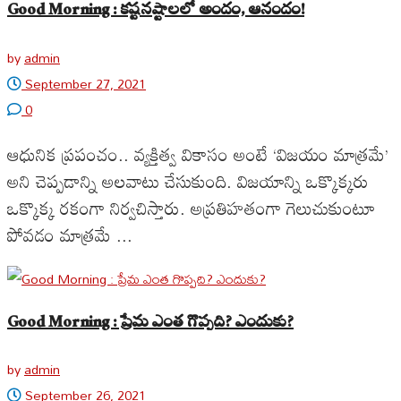
Good Morning : కష్టనష్టాలలో అందం, ఆనందం!
by
admin
September 27, 2021
0
ఆధునిక ప్రపంచం.. వ్యక్తిత్వ వికాసం అంటే ‘విజయం మాత్రమే’
అని చెప్పడాన్ని అలవాటు చేసుకుంది. విజయాన్ని ఒక్కొక్కరు
ఒక్కొక్క రకంగా నిర్వచిస్తారు. అప్రతిహతంగా గెలుచుకుంటూ
పోవడం మాత్రమే ...
Good Morning : ప్రేమ ఎంత గొప్పది? ఎందుకు?
by
admin
September 26, 2021