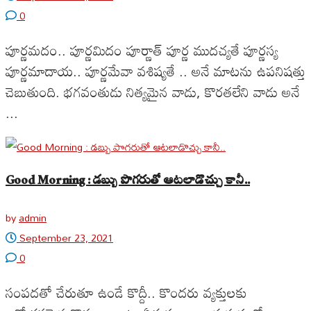
0
పూర్ణమదం.. పూర్ణమిదం పూర్ణాత్ పూర్ణ ముదచ్యతే పూర్ణస్య
పూర్ణమాదాయ.. పూర్ణమేవా వశిష్యతే .. అనే మాటను ఉపనిషత్తు
చెబుతుంది. భగవంతుడు నిత్యమైన వాడు, కొరతలేని వాడు అనే
...
Good Morning : డబ్బు పొగరుతో ఆటలాడొచ్చు కానీ..
by
admin
September 23, 2021
0
సంపదతో చేరుతూ ఉండే కొద్దీ.. కొందరు వ్యక్తులకు