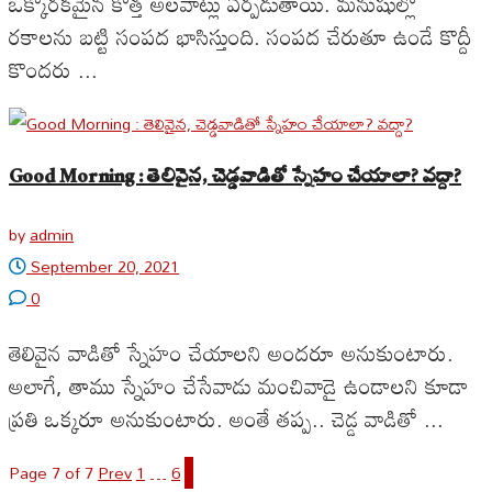
ఒక్కోరకమైన కొత్త అలవాట్లు ఏర్పడుతాయి. మనుషుల్లో
రకాలను బట్టి సంపద భాసిస్తుంది. సంపద చేరుతూ ఉండే కొద్దీ
కొందరు ...
Good Morning : తెలివైన, చెడ్డవాడితో స్నేహం చేయాలా? వద్దా?
by
admin
September 20, 2021
0
తెలివైన వాడితో స్నేహం చేయాలని అందరూ అనుకుంటారు.
అలాగే, తాము స్నేహం చేసేవాడు మంచివాడై ఉండాలని కూడా
ప్రతి ఒక్కరూ అనుకుంటారు. అంతే తప్ప.. చెడ్డ వాడితో ...
Page 7 of 7
Prev
1
…
6
7