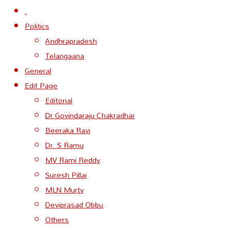
.
Politics
Andhrapradesh
Telangaana
General
Edit Page
Editorial
Dr Govindaraju Chakradhar
Beeraka Ravi
Dr. S Ramu
MV Rami Reddy
Suresh Pillai
MLN Murty
Deviprasad Obbu
Others