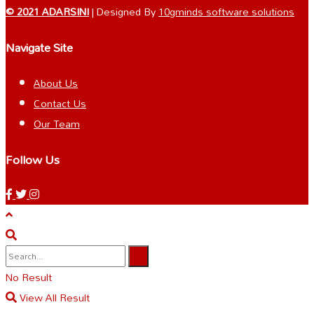
© 2021 ADARSINI
| Designed By
10gminds software solutions
Navigate Site
About Us
Contact Us
Our Team
Follow Us
No Result
View All Result