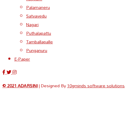
Palamaneru
Satyavedu
Nagari
Puthalapattu
Tamballapalle
Punganuru
E-Paper
© 2021 ADARSINI
| Designed By
10gminds software solutions